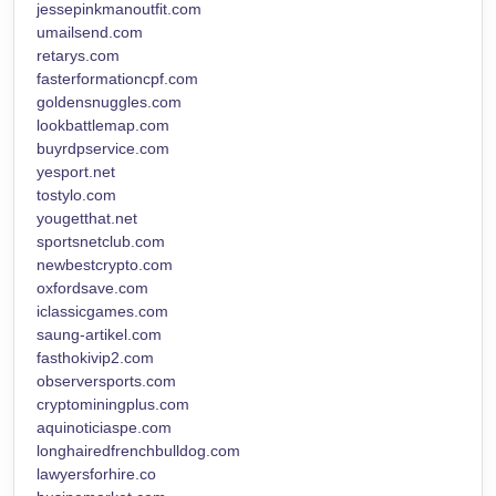
jessepinkmanoutfit.com
umailsend.com
retarys.com
fasterformationcpf.com
goldensnuggles.com
lookbattlemap.com
buyrdpservice.com
yesport.net
tostylo.com
yougetthat.net
sportsnetclub.com
newbestcrypto.com
oxfordsave.com
iclassicgames.com
saung-artikel.com
fasthokivip2.com
observersports.com
cryptominingplus.com
aquinoticiaspe.com
longhairedfrenchbulldog.com
lawyersforhire.co