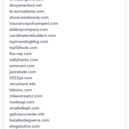
dosyamerkezi.net
le-surrealisme.com
showcasebeauty.com
insurancepolicyexpert.com
statkeycompany.com
carolinadeckbuilders.com
topinvestingblog.com
top50tools.com
the-rep.com
saltyfranks.com
annerani.com
jazzatude.com
0022pa.com
zeroshare.info
bilesinc.com
milaretreatnz.com
modaagi.com
smallvilleph.com
galiciasuroeste.info
batallasdeguerra.com
dregstudios.com