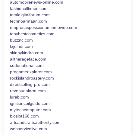
automobilenews-online.com
fashionalltimes.com
totaldigitalforum.com
technoarmaan.com
empresasposicionamientoweb.com
tonybestcosmetics.com
buzznc.com
fxjoiner.com
skinbykindra.com
alltherageface.com
codenational.com
progameexplorer.com
rockislandroastery.com
directselling-pro.com
revenuealarm.com
lurab.com
ignitioncoilguide.com
mytechcomputer.com
bioslot168.com
artsandcraftsauthority.com
webservicelive.com