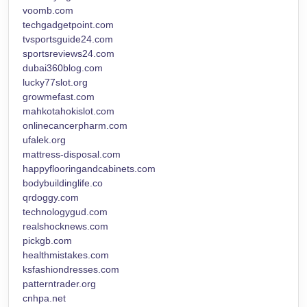
voomb.com
techgadgetpoint.com
tvsportsguide24.com
sportsreviews24.com
dubai360blog.com
lucky77slot.org
growmefast.com
mahkotahokislot.com
onlinecancerpharm.com
ufalek.org
mattress-disposal.com
happyflooringandcabinets.com
bodybuildinglife.co
qrdoggy.com
technologygud.com
realshocknews.com
pickgb.com
healthmistakes.com
ksfashiondresses.com
patterntrader.org
cnhpa.net