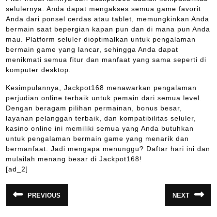
selulernya. Anda dapat mengakses semua game favorit
Anda dari ponsel cerdas atau tablet, memungkinkan Anda
bermain saat bepergian kapan pun dan di mana pun Anda
mau. Platform seluler dioptimalkan untuk pengalaman
bermain game yang lancar, sehingga Anda dapat
menikmati semua fitur dan manfaat yang sama seperti di
komputer desktop.
Kesimpulannya, Jackpot168 menawarkan pengalaman
perjudian online terbaik untuk pemain dari semua level.
Dengan beragam pilihan permainan, bonus besar,
layanan pelanggan terbaik, dan kompatibilitas seluler,
kasino online ini memiliki semua yang Anda butuhkan
untuk pengalaman bermain game yang menarik dan
bermanfaat. Jadi mengapa menunggu? Daftar hari ini dan
mulailah menang besar di Jackpot168!
[ad_2]
Post
PREVIOUS
NEXT
Previous
Next
navigation
post:
post: