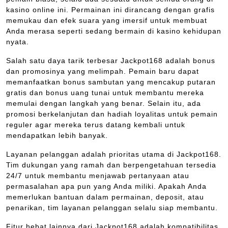
kasino online ini. Permainan ini dirancang dengan grafis
memukau dan efek suara yang imersif untuk membuat
Anda merasa seperti sedang bermain di kasino kehidupan
nyata.
Salah satu daya tarik terbesar Jackpot168 adalah bonus
dan promosinya yang melimpah. Pemain baru dapat
memanfaatkan bonus sambutan yang mencakup putaran
gratis dan bonus uang tunai untuk membantu mereka
memulai dengan langkah yang benar. Selain itu, ada
promosi berkelanjutan dan hadiah loyalitas untuk pemain
reguler agar mereka terus datang kembali untuk
mendapatkan lebih banyak.
Layanan pelanggan adalah prioritas utama di Jackpot168.
Tim dukungan yang ramah dan berpengetahuan tersedia
24/7 untuk membantu menjawab pertanyaan atau
permasalahan apa pun yang Anda miliki. Apakah Anda
memerlukan bantuan dalam permainan, deposit, atau
penarikan, tim layanan pelanggan selalu siap membantu.
Fitur hebat lainnya dari Jackpot168 adalah kompatibilitas