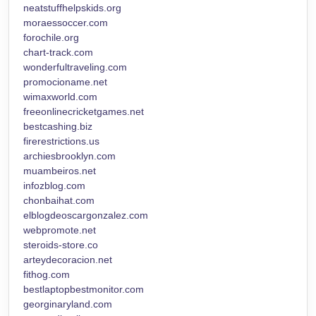
neatstuffhelpskids.org
moraessoccer.com
forochile.org
chart-track.com
wonderfultraveling.com
promocioname.net
wimaxworld.com
freeonlinecricketgames.net
bestcashing.biz
firerestrictions.us
archiesbrooklyn.com
muambeiros.net
infozblog.com
chonbaihat.com
elblogdeoscargonzalez.com
webpromote.net
steroids-store.co
arteydecoracion.net
fithog.com
bestlaptopbestmonitor.com
georginaryland.com