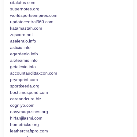
sitalotus.com
supernotes.org
worldsportsempires.com
updatecentral360.com
katamastah.com
zqscore.net
aseleraio.info
asticio.info
egardenio.info
arxteamio.info
getalexio.info
accountaudittaxcon.com
prymprint.com
sportkeeda.org
besttimespend.com
careandcure.biz
cogniyo.com
easymagazines.org
hirfanjilasmi.com
hometricks.org
leathercraftpro.com