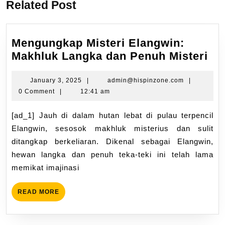
Related Post
Mengungkap Misteri Elangwin:
Me
Makhluk Langka dan Penuh Misteri
Mis
El
January
admin@hisp
January 3, 2025
|
admin@hispinzone.com
|
3,
0 Comment
|
12:41 am
Ma
2025
La
[ad_1] Jauh di dalam hutan lebat di pulau terpencil
da
Elangwin, sesosok makhluk misterius dan sulit
Pe
ditangkap berkeliaran. Dikenal sebagai Elangwin,
Mis
hewan langka dan penuh teka-teki ini telah lama
memikat imajinasi
READ
READ MORE
MORE