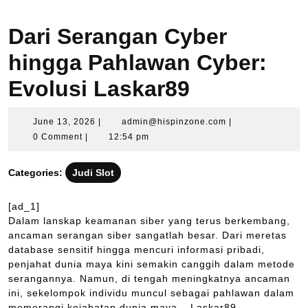
Dari Serangan Cyber ​​
hingga Pahlawan Cyber:
Evolusi Laskar89
June
admin@hispinzon
June 13, 2026
|
admin@hispinzone.com
|
13,
0 Comment
|
12:54 pm
2026
Categories:
Judi Slot
[ad_1]
Dalam lanskap keamanan siber yang terus berkembang,
ancaman serangan siber sangatlah besar. Dari meretas
database sensitif hingga mencuri informasi pribadi,
penjahat dunia maya kini semakin canggih dalam metode
serangannya. Namun, di tengah meningkatnya ancaman
ini, sekelompok individu muncul sebagai pahlawan dalam
memerangi kejahatan dunia maya – Laskar89.