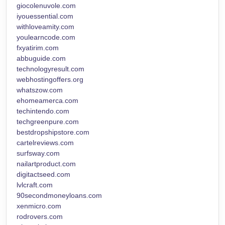
giocolenuvole.com
iyouessential.com
withloveamity.com
youlearncode.com
fxyatirim.com
abbuguide.com
technologyresult.com
webhostingoffers.org
whatszow.com
ehomeamerca.com
techintendo.com
techgreenpure.com
bestdropshipstore.com
cartelreviews.com
surfsway.com
nailartproduct.com
digitactseed.com
lvlcraft.com
90secondmoneyloans.com
xenmicro.com
rodrovers.com