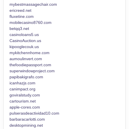
mybestmassagechair.com
ericreed.net
fluxetine.com
mobilecasino8760.com
betqq3.net
casinoloans5.us
CasinoAuction.us
kipooglecouk.us
mykitchennhome.com
aumoulinvert.com
thefoodiepassport.com
superwindowproject.com
papibakigrafo.com
icanhazjs.com
canimpact.org
goviralstudy.com
cartourism.net
apple-cores.com
pulserasdeactividad10.com
barbaracarlotti.com
desktopmining.net