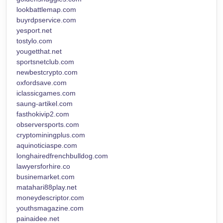
lookbattlemap.com
buyrdpservice.com
yesport.net
tostylo.com
yougetthat.net
sportsnetclub.com
newbestcrypto.com
oxfordsave.com
iclassicgames.com
saung-artikel.com
fasthokivip2.com
observersports.com
cryptominingplus.com
aquinoticiaspe.com
longhairedfrenchbulldog.com
lawyersforhire.co
businemarket.com
matahari88play.net
moneydescriptor.com
youthsmagazine.com
painaidee.net