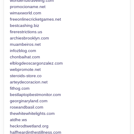
wonderfultraveling.com
promocioname.net
wimaxworld.com
freeonlinecricketgames.net
bestcashing.biz
firerestrictions.us
archiesbrooklyn.com
muambeiros.net
infozblog.com
chonbaihat.com
elblogdeoscargonzalez.com
webpromote.net
steroids-store.co
arteydecoracion.net
fithog.com
bestlaptopbestmonitor.com
georginaryland.com
roseandbasil.com
thewhitewhitelights.com
atdhe.ws
heckrodtwetland.org
halfheardinthestillness.com