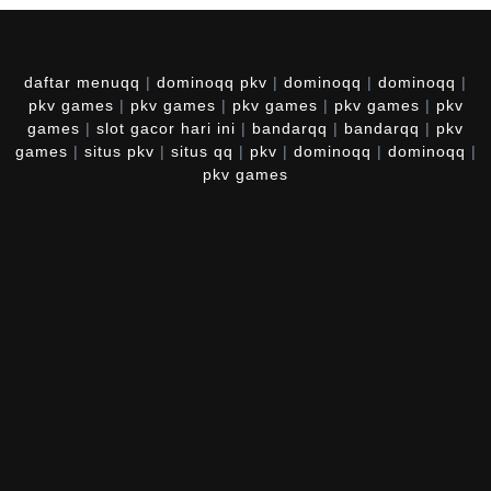
daftar menuqq
|
dominoqq pkv
|
dominoqq
|
dominoqq
|
pkv games
|
pkv games
|
pkv games
|
pkv games
|
pkv
games
|
slot gacor hari ini
|
bandarqq
|
bandarqq
|
pkv
games
|
situs pkv
|
situs qq
|
pkv
|
dominoqq
|
dominoqq
|
pkv games