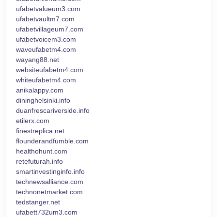
ufabetvalueum3.com
ufabetvaultm7.com
ufabetvillageum7.com
ufabetvoicem3.com
waveufabetm4.com
wayang88.net
websiteufabetm4.com
whiteufabetm4.com
anikalappy.com
dininghelsinki.info
duanfrescariverside.info
etilerx.com
finestreplica.net
flounderandfumble.com
healthohunt.com
retefuturah.info
smartinvestinginfo.info
technewsalliance.com
technonetmarket.com
tedstanger.net
ufabett732um3.com