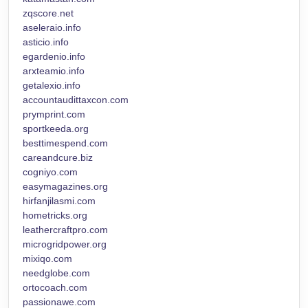
zqscore.net
aseleraio.info
asticio.info
egardenio.info
arxteamio.info
getalexio.info
accountaudittaxcon.com
prymprint.com
sportkeeda.org
besttimespend.com
careandcure.biz
cogniyo.com
easymagazines.org
hirfanjilasmi.com
hometricks.org
leathercraftpro.com
microgridpower.org
mixiqo.com
needglobe.com
ortocoach.com
passionawe.com