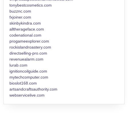
tonybestcosmetics.com
buzznc.com
fxjoiner.com
skinbykindra.com
alltherageface.com
codenational.com
progameexplorer.com
rockislandroastery.com
directselling-pro.com
revenuealarm.com
lurab.com
ignitioncoilguide.com
mytechcomputer.com
bioslot168.com
artsandcraftsauthority.com
webservicelive.com