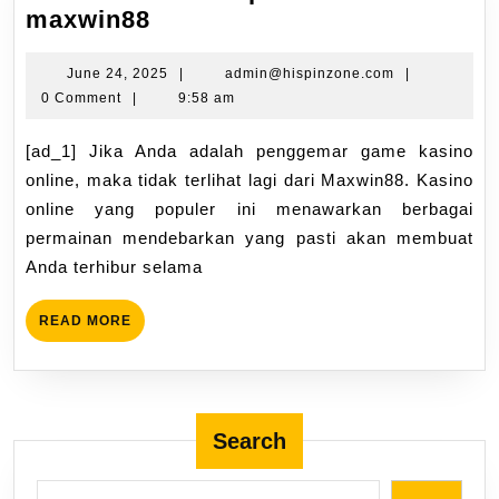
Temukan
maxwin88
sensasi
permainan
June
admin@hispi
June 24, 2025
|
admin@hispinzone.com
|
24,
0 Comment
|
9:58 am
kasino
2025
maxwin88
[ad_1] Jika Anda adalah penggemar game kasino
online, maka tidak terlihat lagi dari Maxwin88. Kasino
online yang populer ini menawarkan berbagai
permainan mendebarkan yang pasti akan membuat
Anda terhibur selama
READ
READ MORE
MORE
Search