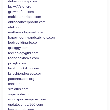
dubai360blog.com
lucky77slot.org
growmefast.com
mahkotahokislot.com
onlinecancerpharm.com
ufalek.org
mattress-disposal.com
happyflooringandcabinets.com
bodybuildinglife.co
qrdoggy.com
technologygud.com
realshocknews.com
pickgb.com
healthmistakes.com
ksfashiondresses.com
patterntrader.org
cnhpa.net
sitalotus.com
supernotes.org
worldsportsempires.com
updatecentral360.com
katamastah.com