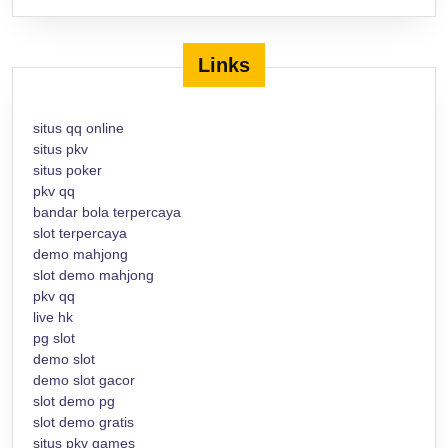
Links
situs qq online
situs pkv
situs poker
pkv qq
bandar bola terpercaya
slot terpercaya
demo mahjong
slot demo mahjong
pkv qq
live hk
pg slot
demo slot
demo slot gacor
slot demo pg
slot demo gratis
situs pkv games