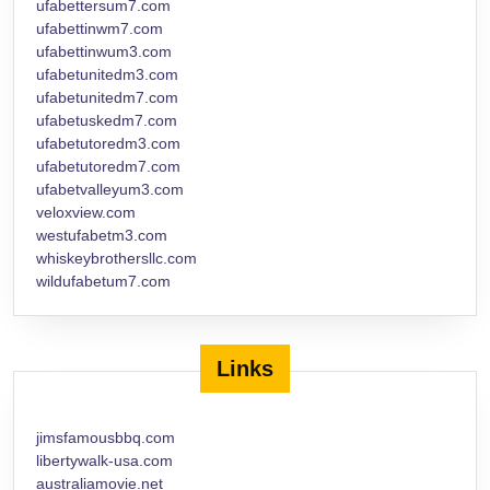
ufabettersum7.com
ufabettinwm7.com
ufabettinwum3.com
ufabetunitedm3.com
ufabetunitedm7.com
ufabetuskedm7.com
ufabetutoredm3.com
ufabetutoredm7.com
ufabetvalleyum3.com
veloxview.com
westufabetm3.com
whiskeybrothersllc.com
wildufabetum7.com
Links
jimsfamousbbq.com
libertywalk-usa.com
australiamovie.net