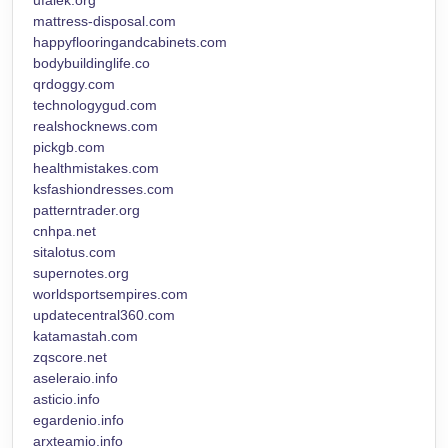
mattress-disposal.com
happyflooringandcabinets.com
bodybuildinglife.co
qrdoggy.com
technologygud.com
realshocknews.com
pickgb.com
healthmistakes.com
ksfashiondresses.com
patterntrader.org
cnhpa.net
sitalotus.com
supernotes.org
worldsportsempires.com
updatecentral360.com
katamastah.com
zqscore.net
aseleraio.info
asticio.info
egardenio.info
arxteamio.info