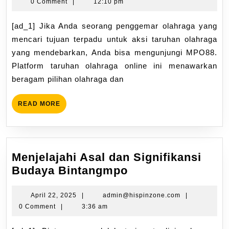
16,
0 Comment
|
12:10 pm
untuk
2026
Aksi
[ad_1] Jika Anda seorang penggemar olahraga yang
Taruhan
mencari tujuan terpadu untuk aksi taruhan olahraga
Olahraga
yang mendebarkan, Anda bisa mengunjungi MPO88.
yang
Platform taruhan olahraga online ini menawarkan
Mendebarkan
beragam pilihan olahraga dan
READ
READ MORE
MORE
Menjelajahi Asal dan Signifikansi
Menjelajahi
Budaya Bintangmpo
Asal
dan
April
admin@hispi
April 22, 2025
|
admin@hispinzone.com
|
22,
0 Comment
|
3:36 am
Signifikansi
2025
Budaya