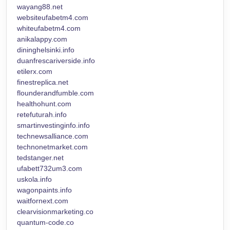
wayang88.net
websiteufabetm4.com
whiteufabetm4.com
anikalappy.com
dininghelsinki.info
duanfrescariverside.info
etilerx.com
finestreplica.net
flounderandfumble.com
healthohunt.com
retefuturah.info
smartinvestinginfo.info
technewsalliance.com
technonetmarket.com
tedstanger.net
ufabett732um3.com
uskola.info
wagonpaints.info
waitfornext.com
clearvisionmarketing.co
quantum-code.co