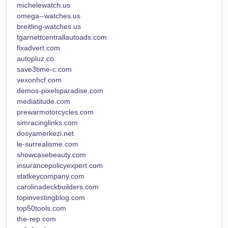
michelewatch.us
omega--watches.us
breitling-watches.us
tgarnettcentrallautoads.com
fixadvert.com
autopluz.co
save3time-c.com
vexonhcf.com
demos-pixelsparadise.com
mediatitude.com
prewarmotorcycles.com
simracinglinks.com
dosyamerkezi.net
le-surrealisme.com
showcasebeauty.com
insurancepolicyexpert.com
statkeycompany.com
carolinadeckbuilders.com
topinvestingblog.com
top50tools.com
the-rep.com