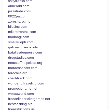
saltyfranks.com
annerani.com
jazzatude.com
0022pa.com
zeroshare.info
bilesinc.com
milaretreatnz.com
modaagi.com
smallvilleph.com
galiciasuroeste.info
batallasdeguerra.com
dregstudios.com
neatstuffhelpskids.org
moraessoccer.com
forochile.org
chart-track.com
wonderfultraveling.com
promocioname.net
wimaxworld.com
freeonlinecricketgames.net
bestcashing.biz
firerestrictions.us