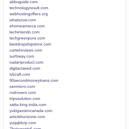
abbuguide.com
technologyresult.com
webhostingoffers.org
whatszow.com
ehomeamerca.com
techintendo.com
techgreenpure.com
bestdropshipstore.com
cartelreviews.com
surfsway.com
nailartproduct.com
digitactseed.com
lvlcraft.com
90secondmoneyloans.com
xenmicro.com
rodrovers.com
tripssolution.com
satta-king-india.com
yukigassencanada.com
articlehorizone.com
yuqqbbzp.com
7betagents6.com