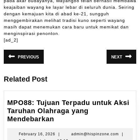
pada akar budayanya, Wayang88 telah berhasil membawa
keajaiban wayang ke layar lebar di seluruh dunia. Seiring
dengan kemajuan kita di abad ke-21, sungguh
menggembirakan melihat tradisi kuno seperti wayang
masih dapat menemukan cara baru untuk memikat dan
menginspirasi penonton.
[ad_2]
Post
PREVIOUS
NEXT
Previous
Next
navigation
post:
post:
Related Post
MPO88: Tujuan Terpadu untuk Aksi
Taruhan Olahraga yang
MPO88:
Mendebarkan
Tujuan
Terpadu
February
admin@hi
February 16, 2026
|
admin@hispinzone.com
|