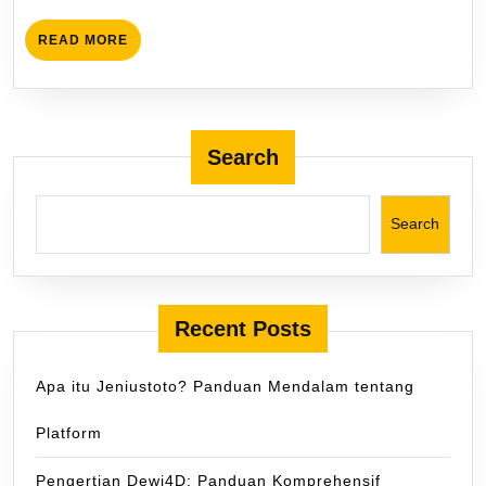
READ
READ MORE
MORE
Search
Search
Recent Posts
Apa itu Jeniustoto? Panduan Mendalam tentang
Platform
Pengertian Dewi4D: Panduan Komprehensif