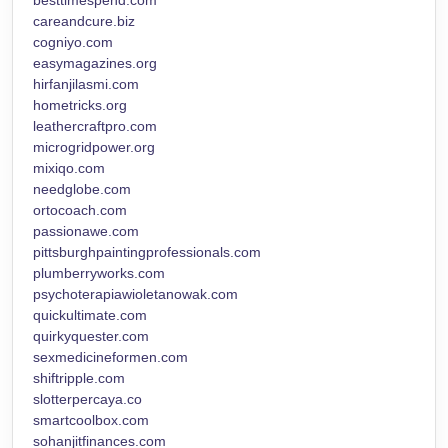
careandcure.biz
cogniyo.com
easymagazines.org
hirfanjilasmi.com
hometricks.org
leathercraftpro.com
microgridpower.org
mixiqo.com
needglobe.com
ortocoach.com
passionawe.com
pittsburghpaintingprofessionals.com
plumberryworks.com
psychoterapiawioletanowak.com
quickultimate.com
quirkyquester.com
sexmedicineformen.com
shiftripple.com
slotterpercaya.co
smartcoolbox.com
sohanjitfinances.com