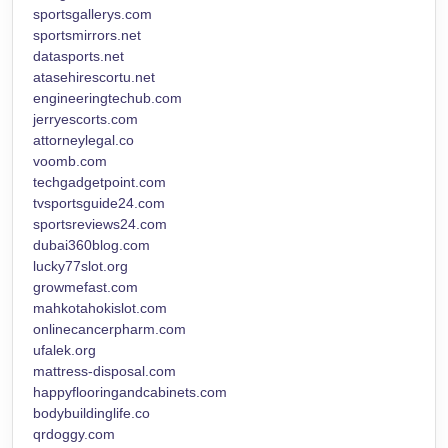
sportsgallerys.com
sportsmirrors.net
datasports.net
atasehirescortu.net
engineeringtechub.com
jerryescorts.com
attorneylegal.co
voomb.com
techgadgetpoint.com
tvsportsguide24.com
sportsreviews24.com
dubai360blog.com
lucky77slot.org
growmefast.com
mahkotahokislot.com
onlinecancerpharm.com
ufalek.org
mattress-disposal.com
happyflooringandcabinets.com
bodybuildinglife.co
qrdoggy.com