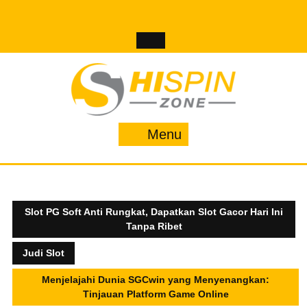
Skip
to
content
Menu
Menu
Slot PG Soft Anti Rungkat, Dapatkan Slot Gacor Hari Ini
Tanpa Ribet
Judi Slot
Menjelajahi Dunia SGCwin yang Menyenangkan:
Tinjauan Platform Game Online