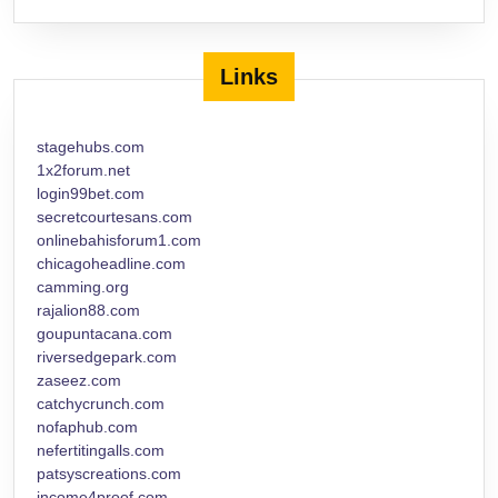
Links
stagehubs.com
1x2forum.net
login99bet.com
secretcourtesans.com
onlinebahisforum1.com
chicagoheadline.com
camming.org
rajalion88.com
goupuntacana.com
riversedgepark.com
zaseez.com
catchycrunch.com
nofaphub.com
nefertitingalls.com
patsyscreations.com
income4proof.com