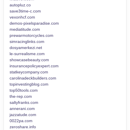
autopluz.co
save3time-c.com
vexonhcf.com
demos-pixelsparadise.com
mediatitude.com
prewarmotorcycles.com
simracinglinks.com
dosyamerkezi.net
le-surrealisme.com
showcasebeauty.com
insurancepolicyexpert.com
statkeycompany.com
carolinadeckbuilders.com
topinvestingblog.com
top50tools.com
the-rep.com
saltyfranks.com
annerani.com
jazzatude.com
0022pa.com
zeroshare.info