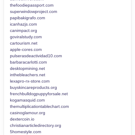
thefoodiepassport.com
superwindowproject.com
papibakigrafo.com
icanhazjs.com
canimpact.org
goviralstudy.com
cartourism.net
apple-cores.com
pulserasdeactividad10.com
barbaracarlotti.com
desktopmining.net
inthebleachers.net
lexapro-rx-store.com
buyskincareproducts.org
frenchbulldogpuppyforsale.net
kogamasquid.com
themultiplicationtablechart.com
casinoglamour.org
dextercoin.io
christianarticledirectory.org
5homestyle.com