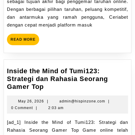
sebagai tujuan akhir bagi penggemar taruhan online.
online
Dengan berbagai pilihan taruhan, peluang kompetitif,
dan antarmuka yang ramah pengguna, Ceriabet
dengan cepat menjadi platform masuk
READ
READ MORE
MORE
Inside the Mind of Tumi123:
Strategi dan Rahasia Seorang
Inside
Gamer Top
the
Mind
May
admin@hispin
May 26, 2026
|
admin@hispinzone.com
|
26,
0 Comment
|
2:03 am
of
2026
Tumi123:
[ad_1] Inside the Mind of Tumi123: Strategi dan
Strategi
Rahasia Seorang Gamer Top Game online telah
dan