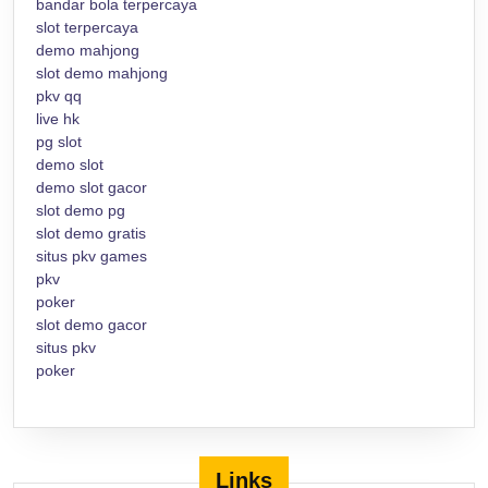
bandar bola terpercaya
slot terpercaya
demo mahjong
slot demo mahjong
pkv qq
live hk
pg slot
demo slot
demo slot gacor
slot demo pg
slot demo gratis
situs pkv games
pkv
poker
slot demo gacor
situs pkv
poker
Links