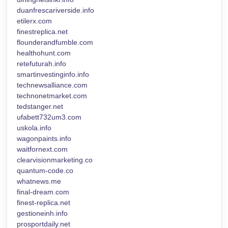
duanfrescariverside.info
etilerx.com
finestreplica.net
flounderandfumble.com
healthohunt.com
retefuturah.info
smartinvestinginfo.info
technewsalliance.com
technonetmarket.com
tedstanger.net
ufabett732um3.com
uskola.info
wagonpaints.info
waitfornext.com
clearvisionmarketing.co
quantum-code.co
whatnews.me
final-dream.com
finest-replica.net
gestioneinh.info
prosportdaily.net