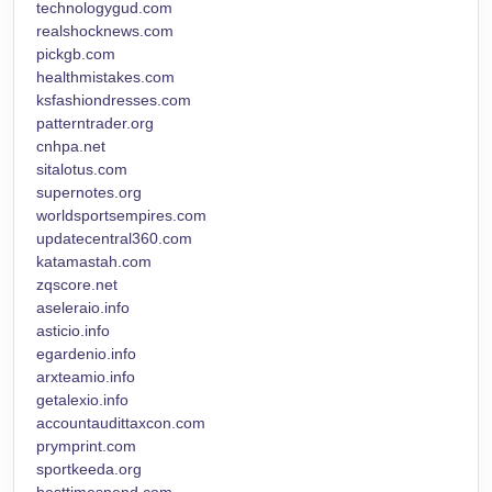
technologygud.com
realshocknews.com
pickgb.com
healthmistakes.com
ksfashiondresses.com
patterntrader.org
cnhpa.net
sitalotus.com
supernotes.org
worldsportsempires.com
updatecentral360.com
katamastah.com
zqscore.net
aseleraio.info
asticio.info
egardenio.info
arxteamio.info
getalexio.info
accountaudittaxcon.com
prymprint.com
sportkeeda.org
besttimespend.com