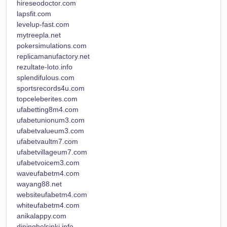
hireseodoctor.com
lapsfit.com
levelup-fast.com
mytreepla.net
pokersimulations.com
replicamanufactory.net
rezultate-loto.info
splendifulous.com
sportsrecords4u.com
topceleberites.com
ufabetting8m4.com
ufabetunionum3.com
ufabetvalueum3.com
ufabetvaultm7.com
ufabetvillageum7.com
ufabetvoicem3.com
waveufabetm4.com
wayang88.net
websiteufabetm4.com
whiteufabetm4.com
anikalappy.com
dininghelsinki.info