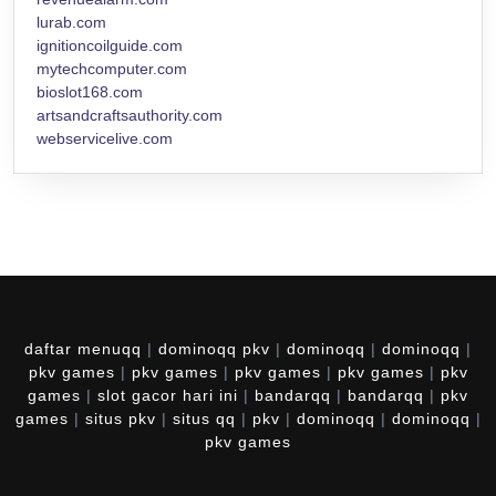
lurab.com
ignitioncoilguide.com
mytechcomputer.com
bioslot168.com
artsandcraftsauthority.com
webservicelive.com
daftar menuqq
|
dominoqq pkv
|
dominoqq
|
dominoqq
|
pkv games
|
pkv games
|
pkv games
|
pkv games
|
pkv
games
|
slot gacor hari ini
|
bandarqq
|
bandarqq
|
pkv
games
|
situs pkv
|
situs qq
|
pkv
|
dominoqq
|
dominoqq
|
pkv games