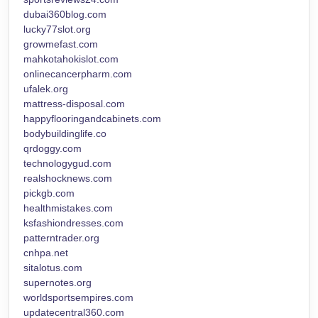
dubai360blog.com
lucky77slot.org
growmefast.com
mahkotahokislot.com
onlinecancerpharm.com
ufalek.org
mattress-disposal.com
happyflooringandcabinets.com
bodybuildinglife.co
qrdoggy.com
technologygud.com
realshocknews.com
pickgb.com
healthmistakes.com
ksfashiondresses.com
patterntrader.org
cnhpa.net
sitalotus.com
supernotes.org
worldsportsempires.com
updatecentral360.com