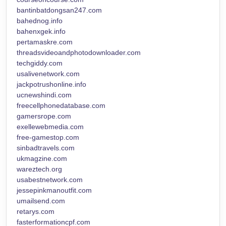
bantinbatdongsan247.com
bahednog.info
bahenxgek.info
pertamaskre.com
threadsvideoandphotodownloader.com
techgiddy.com
usalivenetwork.com
jackpotrushonline.info
ucnewshindi.com
freecellphonedatabase.com
gamersrope.com
exellewebmedia.com
free-gamestop.com
sinbadtravels.com
ukmagzine.com
wareztech.org
usabestnetwork.com
jessepinkmanoutfit.com
umailsend.com
retarys.com
fasterformationcpf.com