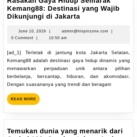
Rasakan Gaya Hidup Semarak
Kemang88: Destinasi yang Wajib
Rasakan
Dikunjungi di Jakarta
Gaya
Hidup
June
admin@hispi
June 10, 2026
|
admin@hispinzone.com
|
10,
0 Comment
|
10:50 am
Semarak
2026
Kemang88:
[ad_1] Terletak di jantung kota Jakarta Selatan,
Destinasi
Kemang88 adalah destinasi gaya hidup dinamis yang
yang
menawarkan perpaduan unik antara pilihan
Wajib
berbelanja, bersantap, hiburan, dan akomodasi.
Dikunjungi
Dengan suasananya yang trendi dan beragam
di
Jakarta
READ
READ MORE
MORE
Temukan dunia yang menarik dari