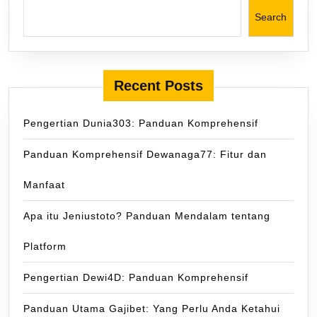
Search
Recent Posts
Pengertian Dunia303: Panduan Komprehensif
Panduan Komprehensif Dewanaga77: Fitur dan
Manfaat
Apa itu Jeniustoto? Panduan Mendalam tentang
Platform
Pengertian Dewi4D: Panduan Komprehensif
Panduan Utama Gajibet: Yang Perlu Anda Ketahui