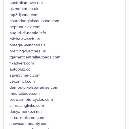
australiamovie.net
gizmobird.co.uk
mp3djsong.com
coursdanglaistoulouse.com
neptunuslex.com
auguri-di-natale.info
michelewatch.us
omega--watches.us
breitling-watches.us
tgarnettcentrallautoads.com
fixadvert.com
autopluz.co
save3time-c.com
vexonhcf.com
demos-pixelsparadise.com
mediatitude.com
prewarmotorcycles.com
simracinglinks.com
dosyamerkezi.net
le-surrealisme.com
showcasebeauty.com