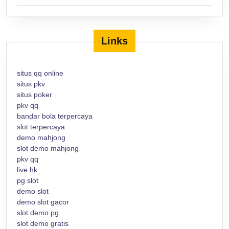
Links
situs qq online
situs pkv
situs poker
pkv qq
bandar bola terpercaya
slot terpercaya
demo mahjong
slot demo mahjong
pkv qq
live hk
pg slot
demo slot
demo slot gacor
slot demo pg
slot demo gratis