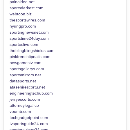
painaidee.net
sportsdarkest.com
webtoon.biz
thesportswires.com
hyungpro.com
sportingnewsnet.com
sportstime24day.com
sporteslive.com
theblingblingshields.com
pinkfrenchtipnails.com
newgamestv.com
sportsgallerys.com
sportsmirrors.net
datasports.net
atasehirescortu.net
engineeringtechub.com
jerryescorts.com
attorneylegal.co
voomb.com
techgadgetpoint.com
tvsportsguide24.com
sportsreviews24.com