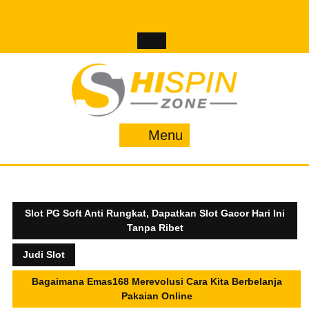
Skip
to
content
Menu
Menu
Slot PG Soft Anti Rungkat, Dapatkan Slot Gacor Hari Ini
Tanpa Ribet
Judi Slot
Bagaimana Emas168 Merevolusi Cara Kita Berbelanja
Pakaian Online