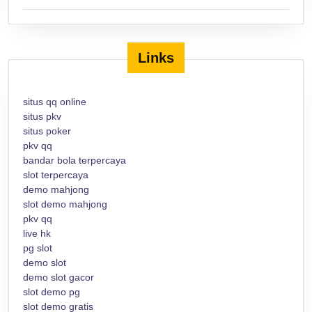
Links
situs qq online
situs pkv
situs poker
pkv qq
bandar bola terpercaya
slot terpercaya
demo mahjong
slot demo mahjong
pkv qq
live hk
pg slot
demo slot
demo slot gacor
slot demo pg
slot demo gratis