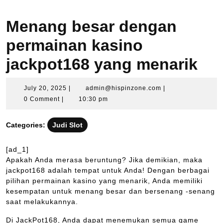
Menang besar dengan
permainan kasino
jackpot168 yang menarik
July
admin@hispinzon
July 20, 2025
|
admin@hispinzone.com
|
20,
0 Comment
|
10:30 pm
2025
Categories:
Judi Slot
[ad_1]
Apakah Anda merasa beruntung? Jika demikian, maka
jackpot168 adalah tempat untuk Anda! Dengan berbagai
pilihan permainan kasino yang menarik, Anda memiliki
kesempatan untuk menang besar dan bersenang -senang
saat melakukannya.
Di JackPot168, Anda dapat menemukan semua game