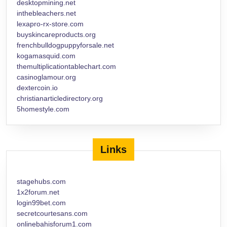
desktopmining.net
inthebleachers.net
lexapro-rx-store.com
buyskincareproducts.org
frenchbulldogpuppyforsale.net
kogamasquid.com
themultiplicationtablechart.com
casinoglamour.org
dextercoin.io
christianarticledirectory.org
5homestyle.com
Links
stagehubs.com
1x2forum.net
login99bet.com
secretcourtesans.com
onlinebahisforum1.com