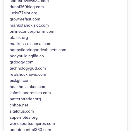
sportsreviews24.com
dubai360blog.com
lucky77slot.org
growmefast.com
mahkotahokislot.com
onlinecancerpharm.com
ufalek.org
mattress-disposal.com
happyflooringandcabinets.com
bodybuildinglife.co
qrdoggy.com
technologygud.com
realshocknews.com
pickgb.com
healthmistakes.com
ksfashiondresses.com
patterntrader.org
cnhpa.net
sitalotus.com
supernotes.org
worldsportsempires.com
updatecentral360.com