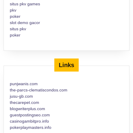
situs pkv games
pkv
poker
slot demo gacor
situs pkv
poker
Links
punjwanis.com
the-parcs-clematiscondos.com
jusu-gb.com
thecarepet.com
blogwriterplus.com
guestpostingseo.com
casinogambitpro.info
pokerplaymasters.info