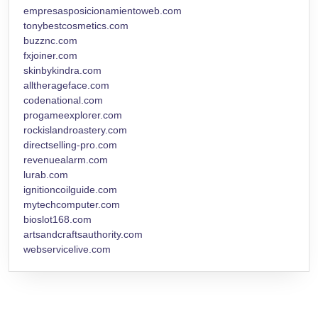
empresasposicionamientoweb.com
tonybestcosmetics.com
buzznc.com
fxjoiner.com
skinbykindra.com
alltherageface.com
codenational.com
progameexplorer.com
rockislandroastery.com
directselling-pro.com
revenuealarm.com
lurab.com
ignitioncoilguide.com
mytechcomputer.com
bioslot168.com
artsandcraftsauthority.com
webservicelive.com