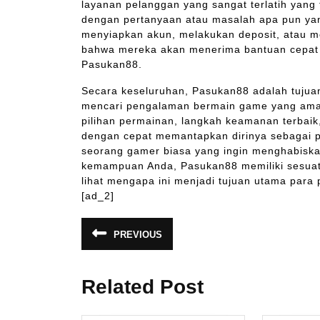
layanan pelanggan yang sangat terlatih yan
dengan pertanyaan atau masalah apa pun yan
menyiapkan akun, melakukan deposit, atau m
bahwa mereka akan menerima bantuan cepat d
Pasukan88.
Secara keseluruhan, Pasukan88 adalah tujua
mencari pengalaman bermain game yang ama
pilihan permainan, langkah keamanan terbai
dengan cepat memantapkan dirinya sebagai p
seorang gamer biasa yang ingin menghabiska
kemampuan Anda, Pasukan88 memiliki sesuatu
lihat mengapa ini menjadi tujuan utama para
[ad_2]
Post
PREVIOUS
Previous
navigation
post:
Related Post