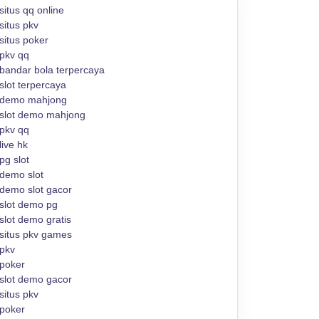
situs qq online
situs pkv
situs poker
pkv qq
bandar bola terpercaya
slot terpercaya
demo mahjong
slot demo mahjong
pkv qq
live hk
pg slot
demo slot
demo slot gacor
slot demo pg
slot demo gratis
situs pkv games
pkv
poker
slot demo gacor
situs pkv
poker