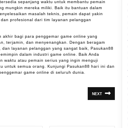
g tersedia sepanjang waktu untuk membantu pemain
g mungkin mereka miliki. Baik itu bantuan dalam
enyelesaikan masalah teknis, pemain dapat yakin
an profesional dari tim layanan pelanggan
n akhir bagi para penggemar game online yang
n, terjamin, dan menyenangkan. Dengan beragam
k, dan layanan pelanggan yang sangat baik, Pasukan88
emimpin dalam industri game online. Baik Anda
n waktu atau pemain serius yang ingin menguji
 untuk semua orang. Kunjungi Pasukan88 hari ini dan
 penggemar game online di seluruh dunia.
NEXT
Next
post: