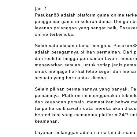
[ad_1]
Pasukan88 adalah platform game online terk
penggemar game di seluruh dunia. Dengan b
layanan pelanggan yang sangat baik, Pasukan
online terkemuka.
Salah satu alasan utama mengapa Pasukan88 
adalah beragamnya pilihan permainan. Dari pe
dan roulette hingga permainan favorit modern
menawarkan sesuatu untuk setiap jenis pema
untuk menjaga hal-hal tetap segar dan mena
sesuatu yang baru untuk dicoba.
Selain pilihan permainannya yang banyak, 
pemainnya. Platform ini menggunakan teknolog
dan keuangan pemain, memastikan bahwa me
tanpa harus khawatir data mereka akan disusu
berdedikasi yang memantau platform 24/7 u
keamanan.
Layanan pelanggan adalah area lain di mana P