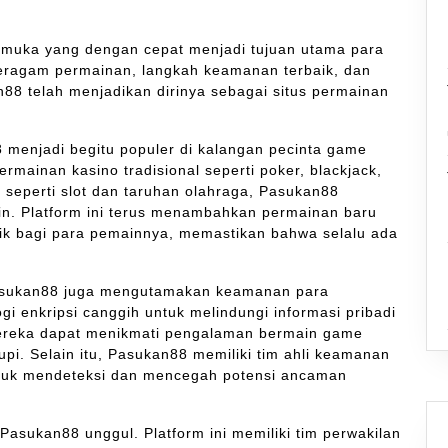
emuka yang dengan cepat menjadi tujuan utama para
eragam permainan, langkah keamanan terbaik, dan
88 telah menjadikan dirinya sebagai situs permainan
menjadi begitu populer di kalangan pecinta game
rmainan kasino tradisional seperti poker, blackjack,
 seperti slot dan taruhan olahraga, Pasukan88
in. Platform ini terus menambahkan permainan baru
rik bagi para pemainnya, memastikan bahwa selalu ada
Pasukan88 juga mengutamakan keamanan para
i enkripsi canggih untuk melindungi informasi pribadi
reka dapat menikmati pengalaman bermain game
pi. Selain itu, Pasukan88 memiliki tim ahli keamanan
ntuk mendeteksi dan mencegah potensi ancaman
asukan88 unggul. Platform ini memiliki tim perwakilan