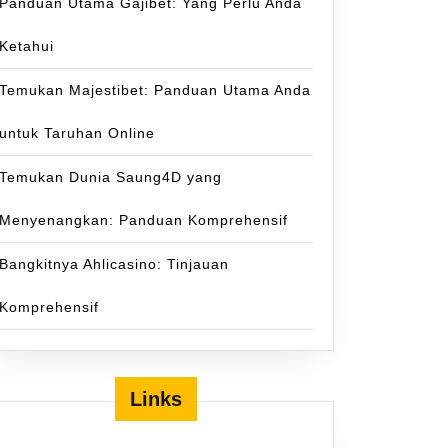
Panduan Utama Gajibet: Yang Perlu Anda
Ketahui
Temukan Majestibet: Panduan Utama Anda
untuk Taruhan Online
Temukan Dunia Saung4D yang
Menyenangkan: Panduan Komprehensif
Bangkitnya Ahlicasino: Tinjauan
Komprehensif
Links