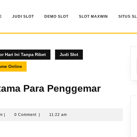
E
JUDI SLOT
DEMO SLOT
SLOT MAXWIN
SITUS S
r Hari Ini Tanpa Ribet
Judi Slot
ame Online
tama Para Penggemar
admin@hispinzone.com
om
|
0 Comment
|
11:22 am