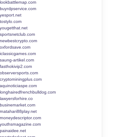
lookbattlemap.com
buyrdpservice.com
yesport.net
tostylo.com
yougetthat.net
sportsnetclub.com
newbestcrypto.com
oxfordsave.com
iclassicgames.com
saung-artikel.com
fasthokivip2.com
observersports.com
cryptominingplus.com
aquinoticiaspe.com
longhairedfrenchbulldog.com
lawyersforhire.co
businemarket.com
matahari88play.net
moneydescriptor.com
youthsmagazine.com
painaidee.net