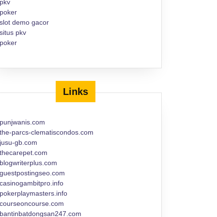
pkv
poker
slot demo gacor
situs pkv
poker
Links
punjwanis.com
the-parcs-clematiscondos.com
jusu-gb.com
thecarepet.com
blogwriterplus.com
guestpostingseo.com
casinogambitpro.info
pokerplaymasters.info
courseoncourse.com
bantinbatdongsan247.com