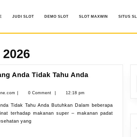
E
JUDI SLOT
DEMO SLOT
SLOT MAXWIN
SITUS S
 2026
ang Anda Tidak Tahu Anda
admin@hispinzone.com
one.com
|
0 Comment
|
12:18 pm
 minat terhadap makanan super – makanan padat
kesehatan yang