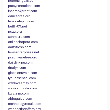
nefertitingalls.com
patsyscreations.com
income4proof.com
educaritas.org
lensajelajah.com
betflik09.net
ncaq.org
xenmicro.com
onlineshopera.com
dartyfresh.com
lewisenterprises.net
pcsoftwarefree.org
dailylinking.com
dnafyx.com
giocolenuvole.com
iyouessential.com
withloveamity.com
youlearncode.com
fxyatirim.com
abbuguide.com
technologyresult.com
webhostingoffers.org