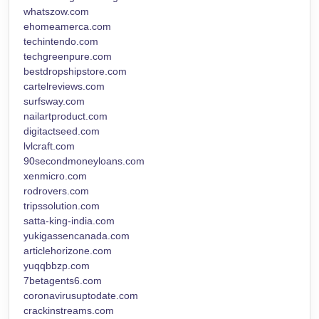
whatszow.com
ehomeamerca.com
techintendo.com
techgreenpure.com
bestdropshipstore.com
cartelreviews.com
surfsway.com
nailartproduct.com
digitactseed.com
lvlcraft.com
90secondmoneyloans.com
xenmicro.com
rodrovers.com
tripssolution.com
satta-king-india.com
yukigassencanada.com
articlehorizone.com
yuqqbbzp.com
7betagents6.com
coronavirusuptodate.com
crackinstreams.com