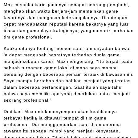
Max memulai karir gamenya sebagai seorang penghobi,
menghabiskan waktu berjam-jam memainkan game
favoritnya dan mengasah keterampilannya. Dia dengan
cepat mendapatkan reputasi karena bakatnya yang luar
biasa dan gameplay strategisnya, yang menarik perhatian
tim game profesional.
Ketika ditanya tentang momen saat ia menyadari bahwa
ia dapat mengubah hasratnya terhadap dunia game
menjadi sebuah karier, Max mengenang, “Itu terjadi pada
sebuah turnamen game lokal di mana saya mampu
bersaing dengan beberapa pemain terbaik di kawasan ini.
Saya mampu bertahan dan bahkan menjadi yang teratas
dalam beberapa pertandingan. Saat itulah saya tahu
bahwa saya memiliki apa yang diperlukan untuk menjadi
seorang profesional.”
Dedikasi Max untuk menyempurnakan keahliannya
terbayar ketika ia ditawari tempat di tim game
profesional. Dia menggambarkan saat dia menerima
tawaran itu sebagai mimpi yang menjadi kenyataan,
dengan mengatakan, “Saya tidak dapat mempercayainya