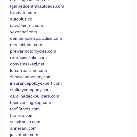
tgarnettcentrallautoads.com
fixadvert.com
autopluz.co
save3time-c.com
vexonhcf.com
demos-pixelsparadise.com
mediatitude.com
prewarmotorcycles.com
simracinglinks.com
dosyamerkezi.net
le-surrealisme.com
showcasebeauty.com
insurancepolicyexpert.com
statkeycompany.com
carolinadeckbuilders.com
topinvestingblog.com
top50tools.com
the-rep.com
saltyfranks.com
annerani.com
jazzatude.com