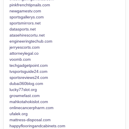
pinkfrenchtipnails.com
newgamestv.com
sportsgallerys.com
sportsmirrors.net
datasports.net
atasehirescortu.net
engineeringtechub.com
jerryescorts.com
attorneylegal.co
voomb.com
techgadgetpoint.com
tvsportsguide24.com
sportsreviews24.com
dubai360blog.com
lucky77slot.org
growmefast.com
mahkotahokislot.com
onlinecancerpharm.com
ufalek.org
mattress-disposal.com
happyflooringandcabinets.com