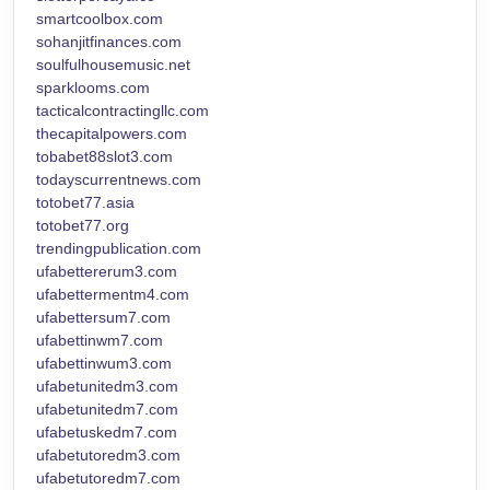
smartcoolbox.com
sohanjitfinances.com
soulfulhousemusic.net
sparklooms.com
tacticalcontractingllc.com
thecapitalpowers.com
tobabet88slot3.com
todayscurrentnews.com
totobet77.asia
totobet77.org
trendingpublication.com
ufabettererum3.com
ufabettermentm4.com
ufabettersum7.com
ufabettinwm7.com
ufabettinwum3.com
ufabetunitedm3.com
ufabetunitedm7.com
ufabetuskedm7.com
ufabetutoredm3.com
ufabetutoredm7.com