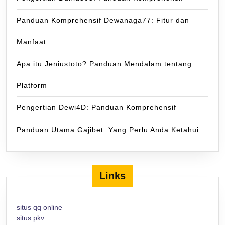
Panduan Komprehensif Dewanaga77: Fitur dan
Manfaat
Apa itu Jeniustoto? Panduan Mendalam tentang
Platform
Pengertian Dewi4D: Panduan Komprehensif
Panduan Utama Gajibet: Yang Perlu Anda Ketahui
Links
situs qq online
situs pkv