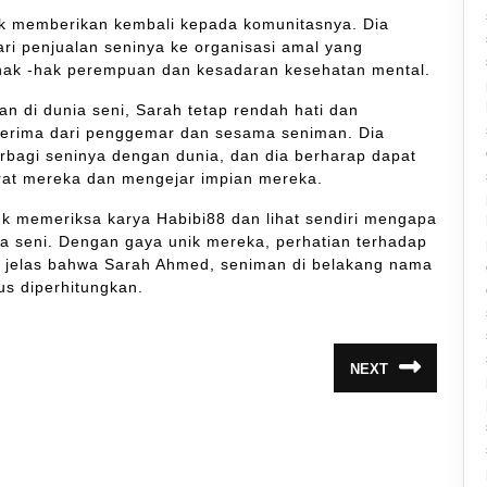
uk memberikan kembali kepada komunitasnya. Dia
ri penjualan seninya ke organisasi amal yang
hak -hak perempuan dan kesadaran kesehatan mental.
 di dunia seni, Sarah tetap rendah hati dan
 terima dari penggemar dan sesama seniman. Dia
rbagi seninya dengan dunia, dan dia berharap dapat
srat mereka dan mengejar impian mereka.
k memeriksa karya Habibi88 dan lihat sendiri mengapa
ia seni. Dengan gaya unik mereka, perhatian terhadap
a, jelas bahwa Sarah Ahmed, seniman di belakang nama
s diperhitungkan.
NEXT
Next
post: