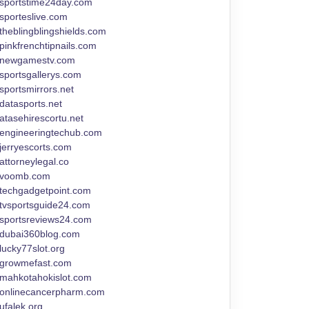
sportstime24day.com
sporteslive.com
theblingblingshields.com
pinkfrenchtipnails.com
newgamestv.com
sportsgallerys.com
sportsmirrors.net
datasports.net
atasehirescortu.net
engineeringtechub.com
jerryescorts.com
attorneylegal.co
voomb.com
techgadgetpoint.com
tvsportsguide24.com
sportsreviews24.com
dubai360blog.com
lucky77slot.org
growmefast.com
mahkotahokislot.com
onlinecancerpharm.com
ufalek.org