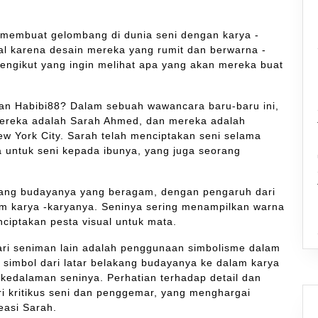
 membuat gelombang di dunia seni dengan karya -
l karena desain mereka yang rumit dan berwarna -
engikut yang ingin melihat apa yang akan mereka buat
aran Habibi88? Dalam sebuah wawancara baru-baru ini,
ereka adalah Sarah Ahmed, dan mereka adalah
ew York City. Sarah telah menciptakan seni selama
a untuk seni kepada ibunya, yang juga seorang
akang budayanya yang beragam, dengan pengaruh dari
am karya -karyanya. Seninya sering menampilkan warna
nciptakan pesta visual untuk mata.
ri seniman lain adalah penggunaan simbolisme dalam
simbol dari latar belakang budayanya ke dalam karya
edalaman seninya. Perhatian terhadap detail dan
ri kritikus seni dan penggemar, yang menghargai
easi Sarah.