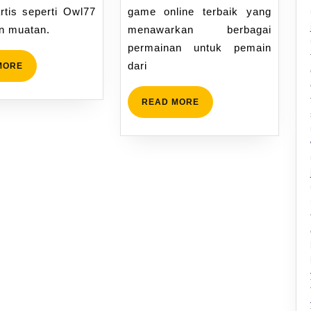
rtis seperti Owl77
game online terbaik yang
n muatan.
menawarkan berbagai
permainan untuk pemain
dari
READ
MORE
MORE
READ
READ MORE
MORE