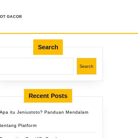
LOT GACOR
Search
Search
Recent Posts
Apa itu Jeniustoto? Panduan Mendalam
tentang Platform