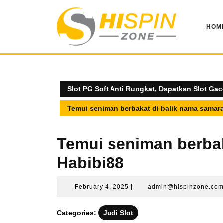
Skip
to
content
HOM
Slot PG Soft Anti Rungkat, Dapatkan Slot Gaco
Temui seniman berbakat di balik nama samar
Temui seniman berbak
Habibi88
February
February 4, 2025
|
admin@hispinzone.co
4,
2025
Categories:
Judi Slot