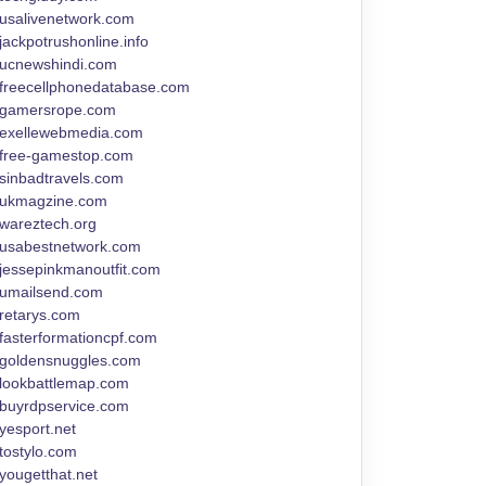
usalivenetwork.com
jackpotrushonline.info
ucnewshindi.com
freecellphonedatabase.com
gamersrope.com
exellewebmedia.com
free-gamestop.com
sinbadtravels.com
ukmagzine.com
wareztech.org
usabestnetwork.com
jessepinkmanoutfit.com
umailsend.com
retarys.com
fasterformationcpf.com
goldensnuggles.com
lookbattlemap.com
buyrdpservice.com
yesport.net
tostylo.com
yougetthat.net