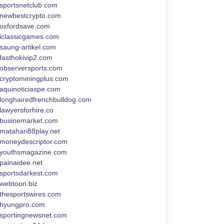
sportsnetclub.com
newbestcrypto.com
oxfordsave.com
iclassicgames.com
saung-artikel.com
fasthokivip2.com
observersports.com
cryptominingplus.com
aquinoticiaspe.com
longhairedfrenchbulldog.com
lawyersforhire.co
businemarket.com
matahari88play.net
moneydescriptor.com
youthsmagazine.com
painaidee.net
sportsdarkest.com
webtoon.biz
thesportswires.com
hyungpro.com
sportingnewsnet.com