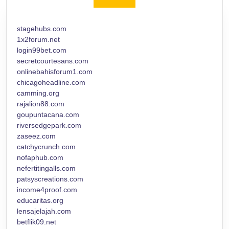
stagehubs.com
1x2forum.net
login99bet.com
secretcourtesans.com
onlinebahisforum1.com
chicagoheadline.com
camming.org
rajalion88.com
goupuntacana.com
riversedgepark.com
zaseez.com
catchycrunch.com
nofaphub.com
nefertitingalls.com
patsyscreations.com
income4proof.com
educaritas.org
lensajelajah.com
betflik09.net