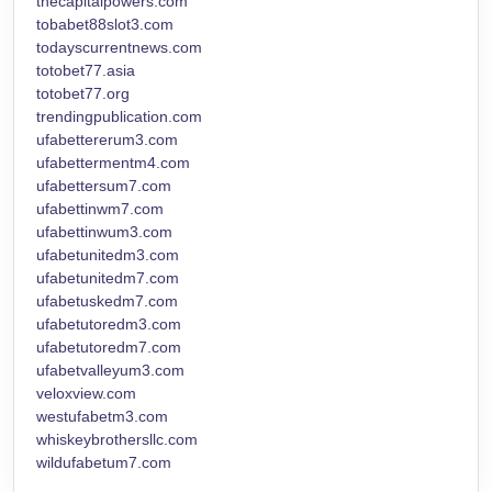
thecapitalpowers.com
tobabet88slot3.com
todayscurrentnews.com
totobet77.asia
totobet77.org
trendingpublication.com
ufabettererum3.com
ufabettermentm4.com
ufabettersum7.com
ufabettinwm7.com
ufabettinwum3.com
ufabetunitedm3.com
ufabetunitedm7.com
ufabetuskedm7.com
ufabetutoredm3.com
ufabetutoredm7.com
ufabetvalleyum3.com
veloxview.com
westufabetm3.com
whiskeybrothersllc.com
wildufabetum7.com