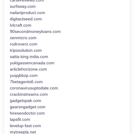
surfsway.com
nailartproduct.com
digitactseed.com
lvlcraft.com
90secondmoneyloans.com
xenmicro.com
rodrovers.com
tripssolution.com
satta-king-india.com
yukigassencanada.com
articlehorizone.com
yuqqbbzp.com
7betagents6.com
coronavirusuptodate.com
crackinstreams.com
gadgetspak.com
gearsngadget.com
hireseodoctor.com
lapsfit.com
levelup-fast.com
mytreepla.net