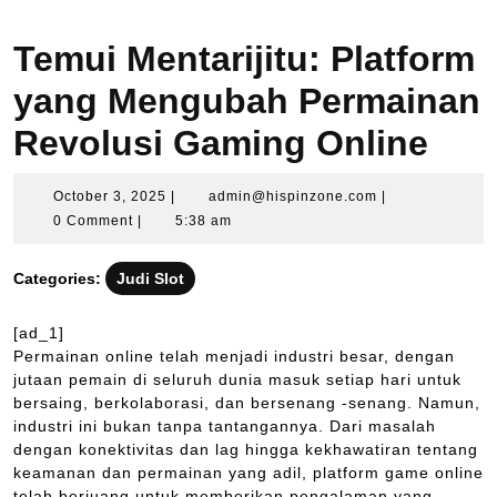
Temui Mentarijitu: Platform
yang Mengubah Permainan
Revolusi Gaming Online
October
admin@hispinz
October 3, 2025
|
admin@hispinzone.com
|
3,
0 Comment
|
5:38 am
2025
Categories:
Judi Slot
[ad_1]
Permainan online telah menjadi industri besar, dengan
jutaan pemain di seluruh dunia masuk setiap hari untuk
bersaing, berkolaborasi, dan bersenang -senang. Namun,
industri ini bukan tanpa tantangannya. Dari masalah
dengan konektivitas dan lag hingga kekhawatiran tentang
keamanan dan permainan yang adil, platform game online
telah berjuang untuk memberikan pengalaman yang