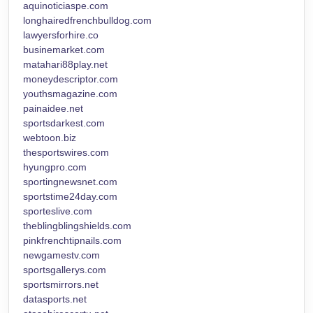
aquinoticiaspe.com
longhairedfrenchbulldog.com
lawyersforhire.co
businemarket.com
matahari88play.net
moneydescriptor.com
youthsmagazine.com
painaidee.net
sportsdarkest.com
webtoon.biz
thesportswires.com
hyungpro.com
sportingnewsnet.com
sportstime24day.com
sporteslive.com
theblingblingshields.com
pinkfrenchtipnails.com
newgamestv.com
sportsgallerys.com
sportsmirrors.net
datasports.net