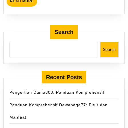
READ
READ MORE
MORE
Search
Search
Recent Posts
Pengertian Dunia303: Panduan Komprehensif
Panduan Komprehensif Dewanaga77: Fitur dan
Manfaat