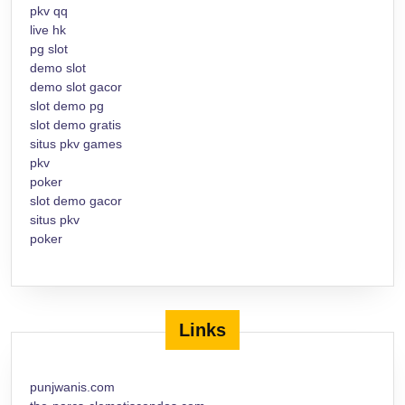
pkv qq
live hk
pg slot
demo slot
demo slot gacor
slot demo pg
slot demo gratis
situs pkv games
pkv
poker
slot demo gacor
situs pkv
poker
Links
punjwanis.com