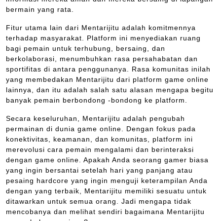
bermain yang rata.
Fitur utama lain dari Mentarijitu adalah komitmennya
terhadap masyarakat. Platform ini menyediakan ruang
bagi pemain untuk terhubung, bersaing, dan
berkolaborasi, menumbuhkan rasa persahabatan dan
sportifitas di antara penggunanya. Rasa komunitas inilah
yang membedakan Mentarijitu dari platform game online
lainnya, dan itu adalah salah satu alasan mengapa begitu
banyak pemain berbondong -bondong ke platform.
Secara keseluruhan, Mentarijitu adalah pengubah
permainan di dunia game online. Dengan fokus pada
konektivitas, keamanan, dan komunitas, platform ini
merevolusi cara pemain mengalami dan berinteraksi
dengan game online. Apakah Anda seorang gamer biasa
yang ingin bersantai setelah hari yang panjang atau
pesaing hardcore yang ingin menguji keterampilan Anda
dengan yang terbaik, Mentarijitu memiliki sesuatu untuk
ditawarkan untuk semua orang. Jadi mengapa tidak
mencobanya dan melihat sendiri bagaimana Mentarijitu