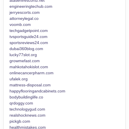
atasehirescortu.net
engineeringtechub.com
jerryescorts.com
attorneylegal.co
voomb.com
techgadgetpoint.com
tvsportsguide24.com
sportsreviews24.com
dubai360blog.com
lucky77slot.org
growmefast.com
mahkotahokislot.com
onlinecancerpharm.com
ufalek.org
mattress-disposal.com
happyflooringandcabinets.com
bodybuildinglife.co
qrdoggy.com
technologygud.com
realshocknews.com
pickgb.com
healthmistakes.com