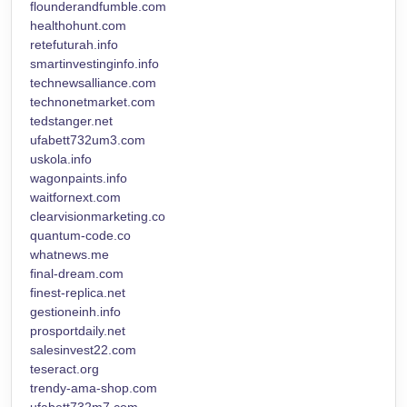
flounderandfumble.com
healthohunt.com
retefuturah.info
smartinvestinginfo.info
technewsalliance.com
technonetmarket.com
tedstanger.net
ufabett732um3.com
uskola.info
wagonpaints.info
waitfornext.com
clearvisionmarketing.co
quantum-code.co
whatnews.me
final-dream.com
finest-replica.net
gestioneinh.info
prosportdaily.net
salesinvest22.com
teseract.org
trendy-ama-shop.com
ufabett732m7.com