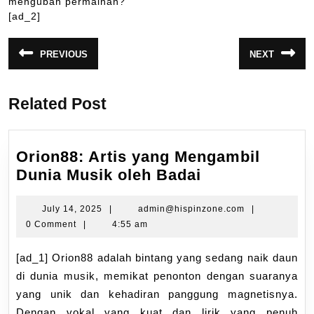
mengubah permainan?
[ad_2]
Post
PREVIOUS
NEXT
Previous
Next
navigation
post:
post:
Related Post
Orion88: Artis yang Mengambil
Orion88:
Dunia Musik oleh Badai
Artis
yang
July
admin@hispin
July 14, 2025
|
admin@hispinzone.com
|
14,
0 Comment
|
4:55 am
Mengambil
2025
Dunia
[ad_1] Orion88 adalah bintang yang sedang naik daun
Musik
di dunia musik, memikat penonton dengan suaranya
oleh
yang unik dan kehadiran panggung magnetisnya.
Badai
Dengan vokal yang kuat dan lirik yang penuh