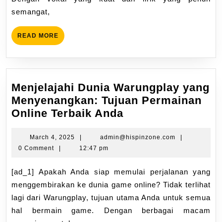
semangat,
READ
READ MORE
MORE
Menjelajahi Dunia Warungplay yang
Menyenangkan: Tujuan Permainan
Menjelajahi
Online Terbaik Anda
Dunia
Warungplay
March
admin@hispi
March 4, 2025
|
admin@hispinzone.com
|
4,
0 Comment
|
12:47 pm
yang
2025
Menyenangkan:
[ad_1] Apakah Anda siap memulai perjalanan yang
Tujuan
menggembirakan ke dunia game online? Tidak terlihat
Permainan
lagi dari Warungplay, tujuan utama Anda untuk semua
Online
hal bermain game. Dengan berbagai macam
Terbaik