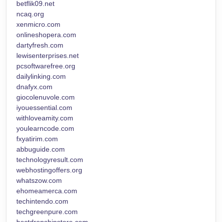
betflik09.net
ncaq.org
xenmicro.com
onlineshopera.com
dartyfresh.com
lewisenterprises.net
pcsoftwarefree.org
dailylinking.com
dnafyx.com
giocolenuvole.com
iyouessential.com
withloveamity.com
youlearncode.com
fxyatirim.com
abbuguide.com
technologyresult.com
webhostingoffers.org
whatszow.com
ehomeamerca.com
techintendo.com
techgreenpure.com
bestdropshipstore.com