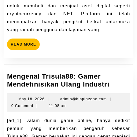
Melihat
untuk membeli dan menjual aset digital seperti
lebih
cryptocurrency dan NFT. Platform ini telah
dekat
mendapatkan banyak pengikut berkat antarmuka
pada
yang ramah pengguna dan layanan yang
perjalanan
pendiri
READ
READ MORE
MORE
Mengenal Trisula88: Gamer
Mengen
Mendefinisikan Ulang Industri
Trisula8
Gamer
May
admin@hispin
May 18, 2026
|
admin@hispinzone.com
|
18,
0 Comment
|
11:08 am
Mendefi
2026
Ulang
[ad_1] Dalam dunia game online, hanya sedikit
Industri
pemain yang memberikan pengaruh sebesar
Trisula88. Gamer berbakat ini dengan cepat menjadi