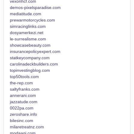
vexonhcf.com
demos-pixelsparadise.com
mediatitude.com
prewarmotorcycles.com
simracinglinks.com
dosyamerkezi.net
le-surrealisme.com
showcasebeauty.com
insurancepolicyexpert.com
statkeycompany.com
carolinadeckbuilders.com
topinvestingblog.com
top50tools.com
the-rep.com
saltyfranks.com
annerani.com
jazzatude.com
0022pa.com
zeroshare.info
bilesinc.com
milaretreatnz.com
modaagi.com