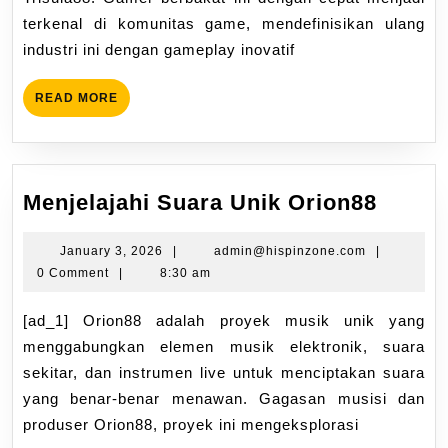
terkenal di komunitas game, mendefinisikan ulang
industri ini dengan gameplay inovatif
READ
READ MORE
MORE
Menjel
Menjelajahi Suara Unik Orion88
Suara
Unik
January
admin@hisp
January 3, 2026
|
admin@hispinzone.com
|
3,
0 Comment
|
8:30 am
Orion
2026
[ad_1] Orion88 adalah proyek musik unik yang
menggabungkan elemen musik elektronik, suara
sekitar, dan instrumen live untuk menciptakan suara
yang benar-benar menawan. Gagasan musisi dan
produser Orion88, proyek ini mengeksplorasi