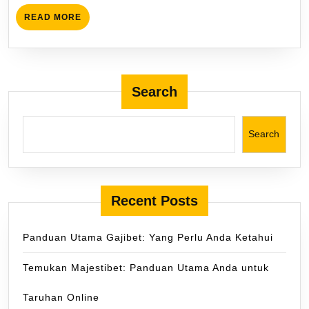
READ
READ MORE
MORE
Search
Search
Recent Posts
Panduan Utama Gajibet: Yang Perlu Anda Ketahui
Temukan Majestibet: Panduan Utama Anda untuk
Taruhan Online