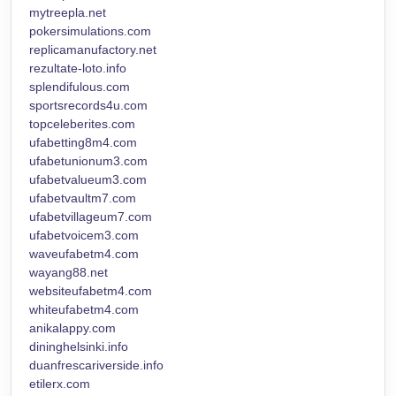
mytreepla.net
pokersimulations.com
replicamanufactory.net
rezultate-loto.info
splendifulous.com
sportsrecords4u.com
topceleberites.com
ufabetting8m4.com
ufabetunionum3.com
ufabetvalueum3.com
ufabetvaultm7.com
ufabetvillageum7.com
ufabetvoicem3.com
waveufabetm4.com
wayang88.net
websiteufabetm4.com
whiteufabetm4.com
anikalappy.com
dininghelsinki.info
duanfrescariverside.info
etilerx.com