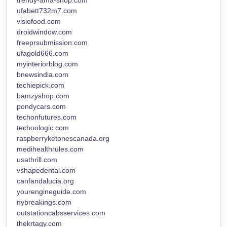
ufabett732m7.com
visiofood.com
droidwindow.com
freeprsubmission.com
ufagold666.com
myinteriorblog.com
bnewsindia.com
techiepick.com
bamzyshop.com
pondycars.com
techonfutures.com
techoologic.com
raspberryketonescanada.org
medihealthrules.com
usathrill.com
vshapedental.com
canfandalucia.org
yourengineguide.com
nybreakings.com
outstationcabsservices.com
thekrtagy.com