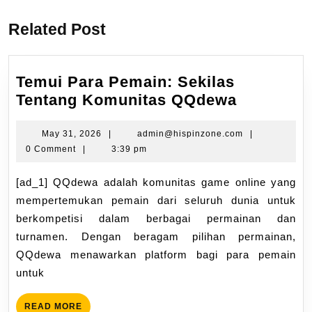
Related Post
Temui Para Pemain: Sekilas
Temui
Tentang Komunitas QQdewa
Para
Pemain:
May
admin@hispin
May 31, 2026
|
admin@hispinzone.com
|
31,
0 Comment
|
3:39 pm
Sekilas
2026
Tentang
[ad_1] QQdewa adalah komunitas game online yang
Komunita
mempertemukan pemain dari seluruh dunia untuk
QQdewa
berkompetisi dalam berbagai permainan dan
turnamen. Dengan beragam pilihan permainan,
QQdewa menawarkan platform bagi para pemain
untuk
READ
READ MORE