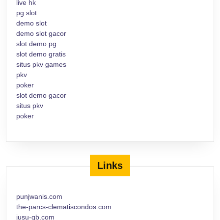
live hk
pg slot
demo slot
demo slot gacor
slot demo pg
slot demo gratis
situs pkv games
pkv
poker
slot demo gacor
situs pkv
poker
Links
punjwanis.com
the-parcs-clematiscondos.com
jusu-gb.com