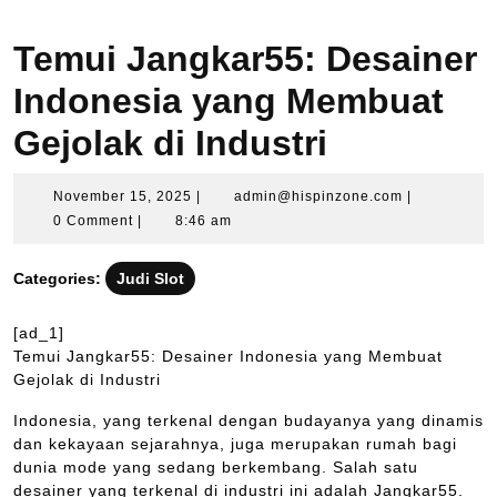
Temui Jangkar55: Desainer
Indonesia yang Membuat
Gejolak di Industri
November
admin@hisp
November 15, 2025
|
admin@hispinzone.com
|
15,
0 Comment
|
8:46 am
2025
Categories:
Judi Slot
[ad_1]
Temui Jangkar55: Desainer Indonesia yang Membuat
Gejolak di Industri
Indonesia, yang terkenal dengan budayanya yang dinamis
dan kekayaan sejarahnya, juga merupakan rumah bagi
dunia mode yang sedang berkembang. Salah satu
desainer yang terkenal di industri ini adalah Jangkar55.