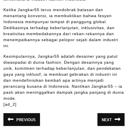
Ketika Jangkar55 terus mendobrak batasan dan
menantang konvensi, ia membuktikan bahwa fesyen
Indonesia mempunyai tempat di panggung global.
Dedikasinya terhadap keberlanjutan, inklusivitas, dan
kreativitas membedakannya dari rekan-rekannya dan
menempatkannya sebagai pelopor sejati dalam industri
ini.
Kesimpulannya, Jangkar55 adalah desainer yang patut
diwaspadai di dunia fashion. Dengan desainnya yang
unik, komitmen terhadap keberlanjutan, dan pendekatan
gaya yang inklusif, ia membuat gebrakan di industri ini
dan mendefinisikan kembali apa artinya menjadi
perancang busana di Indonesia. Nantikan Jangkar55 – ia
pasti akan meninggalkan dampak jangka panjang di dunia
mode.
[ad_2]
Post
PREVIOUS
NEXT
Previous
Next
navigation
post:
post: