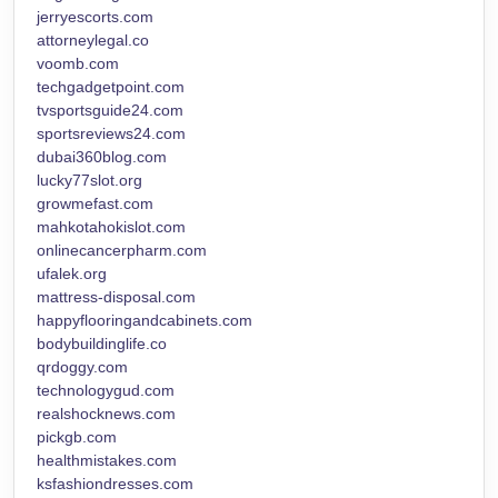
jerryescorts.com
attorneylegal.co
voomb.com
techgadgetpoint.com
tvsportsguide24.com
sportsreviews24.com
dubai360blog.com
lucky77slot.org
growmefast.com
mahkotahokislot.com
onlinecancerpharm.com
ufalek.org
mattress-disposal.com
happyflooringandcabinets.com
bodybuildinglife.co
qrdoggy.com
technologygud.com
realshocknews.com
pickgb.com
healthmistakes.com
ksfashiondresses.com