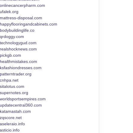
onlinecancerpharm.com
ufalek.org
mattress-disposal.com
happyflooringandcabinets.com
bodybuildinglife.co
qrdoggy.com
technologygud.com
realshocknews.com
pickgb.com
healthmistakes.com
ksfashiondresses.com
patterntrader.org
cnhpa.net
sitalotus.com
supernotes.org
worldsportsempires.com
updatecentral360.com
katamastah.com
zqscore.net
aseleraio.info
asticio.info