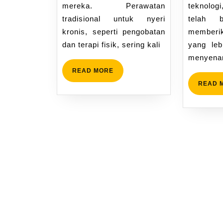
mereka. Perawatan
teknolog
tradisional untuk nyeri
telah b
kronis, seperti pengobatan
memberi
dan terapi fisik, sering kali
yang le
menyena
READ
READ MORE
MORE
READ 