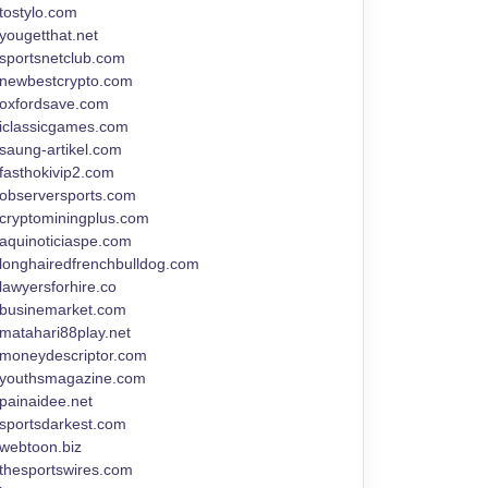
tostylo.com
yougetthat.net
sportsnetclub.com
newbestcrypto.com
oxfordsave.com
iclassicgames.com
saung-artikel.com
fasthokivip2.com
observersports.com
cryptominingplus.com
aquinoticiaspe.com
longhairedfrenchbulldog.com
lawyersforhire.co
businemarket.com
matahari88play.net
moneydescriptor.com
youthsmagazine.com
painaidee.net
sportsdarkest.com
webtoon.biz
thesportswires.com