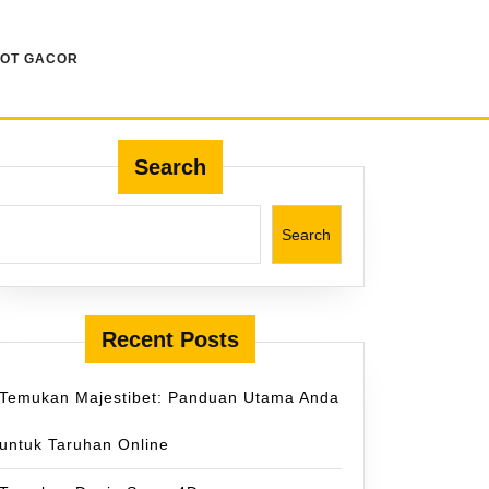
LOT GACOR
Search
Search
Recent Posts
Temukan Majestibet: Panduan Utama Anda
untuk Taruhan Online