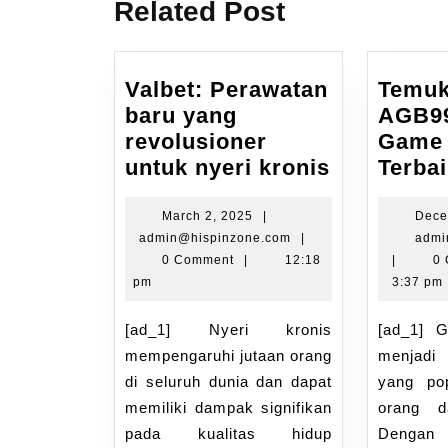
Related Post
Valbet: Perawatan
Temuk
baru yang
AGB99
revolusioner
Game 
Valbet:
untuk nyeri kronis
Terba
Perawatan
baru
March
March 2, 2025
|
Dece
2,
admin@hispinzone.com
admin@hispinzone.com
|
admi
yang
2025
0 Comment
|
12:18
|
0
revolusion
pm
3:37 pm
untuk
nyeri
[ad_1] Nyeri kronis
[ad_1] Game online telah
kronis
mempengaruhi jutaan orang
menjadi
di seluruh dunia dan dapat
yang pop
memiliki dampak signifikan
orang d
pada kualitas hidup
Denga