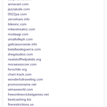
annerani.com
jazzatude.com
0022pa.com
zeroshare.info
bilesinc.com
milaretreatnz.com
modaagi.com
smallvilleph.com
galiciasuroeste.info
batallasdeguerra.com
dregstudios.com
neatstuffhelpskids.org
moraessoccer.com
forochile.org
chart-track.com
wonderfultraveling.com
promocioname.net
wimaxworld.com
freeonlinecricketgames.net
bestcashing.biz
firerestrictions.us