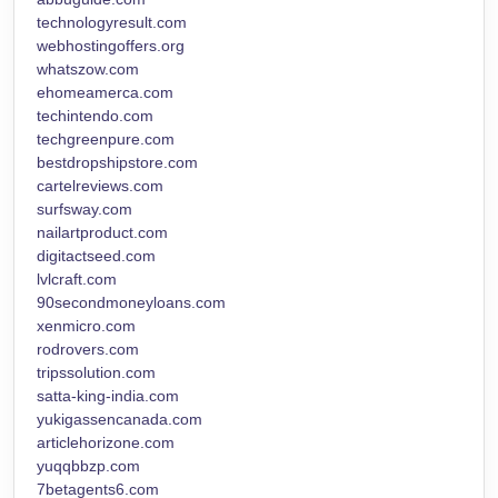
technologyresult.com
webhostingoffers.org
whatszow.com
ehomeamerca.com
techintendo.com
techgreenpure.com
bestdropshipstore.com
cartelreviews.com
surfsway.com
nailartproduct.com
digitactseed.com
lvlcraft.com
90secondmoneyloans.com
xenmicro.com
rodrovers.com
tripssolution.com
satta-king-india.com
yukigassencanada.com
articlehorizone.com
yuqqbbzp.com
7betagents6.com