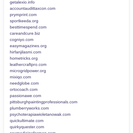
getalexio.info
accountaudittaxcon.com
prymprint.com
sportkeeda.org
besttimespend.com
careandcure.biz
cogniyo.com
easymagazines.org
hirfanjilasmi.com
hometricks.org
leathercraftpro.com
microgridpower.org
mixiqo.com
needglobe.com
ortocoach.com
passionawe.com
pittsburghpaintingprofessionals.com
plumberryworks.com
psychoterapiawioletanowak.com
quickultimate.com
quirkyquester.com
sexmedicineformen.com