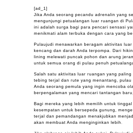
[ad_1]
Jika Anda seorang pecandu adrenalin yang s
mengunjungi petualangan luar ruangan di Pula
ini adalah surga bagi para pencari sensasi
menikmati alam terbuka dengan cara yang be
Pulaujudi menawarkan beragam aktivitas lua
kencang dan darah Anda terpompa. Dari hiking
lining melewati puncak pohon dan arung jera
untuk semua orang di pulau penuh petualanga
Salah satu aktivitas luar ruangan yang paling
tebing terjal dan rute yang menantang, pulau
Anda seorang pemula yang ingin mencoba ola
berpengalaman yang mencari tantangan baru,
Bagi mereka yang lebih memilih untuk tingga
kesempatan untuk bersepeda gunung, mengen
terjal dan pemandangan menakjubkan menjadi
akan membuat Anda menginginkan lebih.