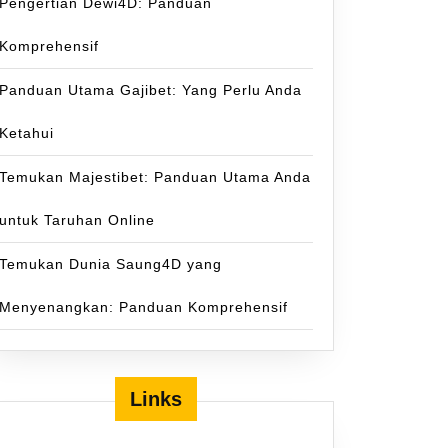
Pengertian Dewi4D: Panduan
Komprehensif
Panduan Utama Gajibet: Yang Perlu Anda
Ketahui
Temukan Majestibet: Panduan Utama Anda
untuk Taruhan Online
Temukan Dunia Saung4D yang
Menyenangkan: Panduan Komprehensif
Links