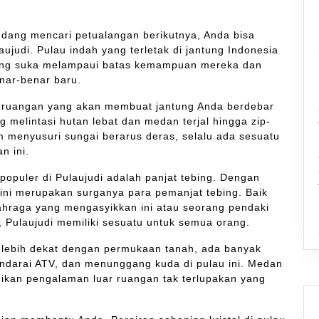
edang mencari petualangan berikutnya, Anda bisa
ujudi. Pulau indah yang terletak di jantung Indonesia
 yang suka melampaui batas kemampuan mereka dan
nar-benar baru.
r ruangan yang akan membuat jantung Anda berdebar
 melintasi hutan lebat dan medan terjal hingga zip-
m menyusuri sungai berarus deras, selalu ada sesuatu
n ini.
 populer di Pulaujudi adalah panjat tebing. Dengan
 ini merupakan surganya para pemanjat tebing. Baik
hraga yang mengasyikkan ini atau seorang pendaki
 Pulaujudi memiliki sesuatu untuk semua orang.
l lebih dekat dengan permukaan tanah, ada banyak
darai ATV, dan menunggang kuda di pulau ini. Medan
kan pengalaman luar ruangan tak terlupakan yang