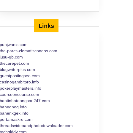
Links
punjwanis.com
the-parcs-clematiscondos.com
jusu-gb.com
thecarepet.com
blogwriterplus.com
guestpostingseo.com
:
casinogambitpro.info
pinzone.com
pokerplaymasters.info
courseoncourse.com
bantinbatdongsan247.com
bahednog.info
bahenxgek.info
pertamaskre.com
threadsvideoandphotodownloader.com
techgiddy.com