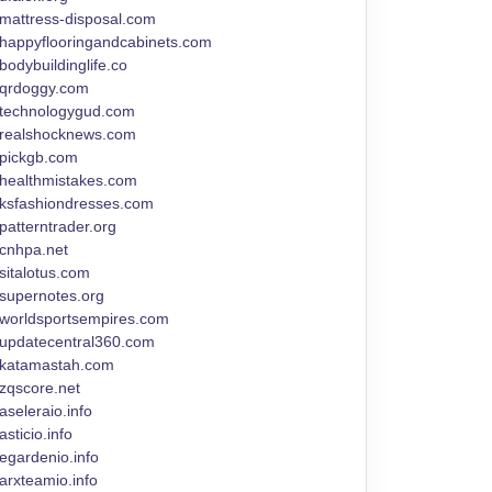
mattress-disposal.com
happyflooringandcabinets.com
bodybuildinglife.co
qrdoggy.com
technologygud.com
realshocknews.com
pickgb.com
healthmistakes.com
ksfashiondresses.com
patterntrader.org
cnhpa.net
sitalotus.com
supernotes.org
worldsportsempires.com
updatecentral360.com
katamastah.com
zqscore.net
aseleraio.info
asticio.info
egardenio.info
arxteamio.info