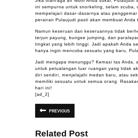
Jika olahraga air lebih Anda sukai, Pulaujudi
ini sempurna untuk snorkeling, selam scuba,
mempelajari dasar-dasarnya atau penggemar 
perairan Pulaujudi pasti akan membuat Anda 
Namun keseruan dan keseruannya tidak berhen
terjun payung, bungee jumping, dan paralay
tingkat yang lebih tinggi. Jadi apakah Anda 
hanya ingin mencoba sesuatu yang baru, Pula
Jadi mengapa menunggu? Kemasi tas Anda, am
untuk petualangan luar ruangan yang tidak a
diri sendiri, menjelajahi medan baru, atau s
memiliki sesuatu untuk semua orang. Rasaka
hari ini!
[ad_2]
Post
PREVIOUS
Previous
navigation
post:
Related Post