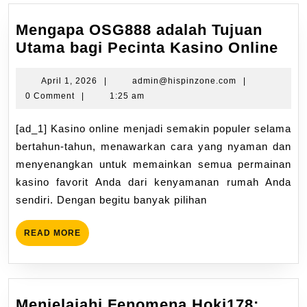
Mengapa OSG888 adalah Tujuan
Men
Utama bagi Pecinta Kasino Online
OS
ada
April
admin@hispin
April 1, 2026
|
admin@hispinzone.com
|
1,
0 Comment
|
1:25 am
Tuj
2026
Ut
[ad_1] Kasino online menjadi semakin populer selama
bag
bertahun-tahun, menawarkan cara yang nyaman dan
Pec
menyenangkan untuk memainkan semua permainan
Kas
kasino favorit Anda dari kenyamanan rumah Anda
Onl
sendiri. Dengan begitu banyak pilihan
READ
READ MORE
MORE
Menjelajahi Fenomena Hoki178: