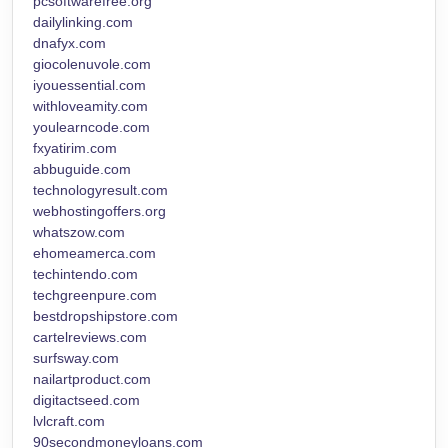
pcsoftwarefree.org
dailylinking.com
dnafyx.com
giocolenuvole.com
iyouessential.com
withloveamity.com
youlearncode.com
fxyatirim.com
abbuguide.com
technologyresult.com
webhostingoffers.org
whatszow.com
ehomeamerca.com
techintendo.com
techgreenpure.com
bestdropshipstore.com
cartelreviews.com
surfsway.com
nailartproduct.com
digitactseed.com
lvlcraft.com
90secondmoneyloans.com