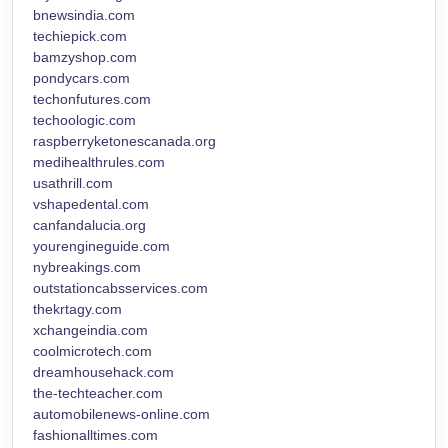
bnewsindia.com
techiepick.com
bamzyshop.com
pondycars.com
techonfutures.com
techoologic.com
raspberryketonescanada.org
medihealthrules.com
usathrill.com
vshapedental.com
canfandalucia.org
yourengineguide.com
nybreakings.com
outstationcabsservices.com
thekrtagy.com
xchangeindia.com
coolmicrotech.com
dreamhousehack.com
the-techteacher.com
automobilenews-online.com
fashionalltimes.com