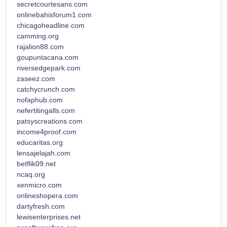
secretcourtesans.com
onlinebahisforum1.com
chicagoheadline.com
camming.org
rajalion88.com
goupuntacana.com
riversedgepark.com
zaseez.com
catchycrunch.com
nofaphub.com
nefertitingalls.com
patsyscreations.com
income4proof.com
educaritas.org
lensajelajah.com
betflik09.net
ncaq.org
xenmicro.com
onlineshopera.com
dartyfresh.com
lewisenterprises.net