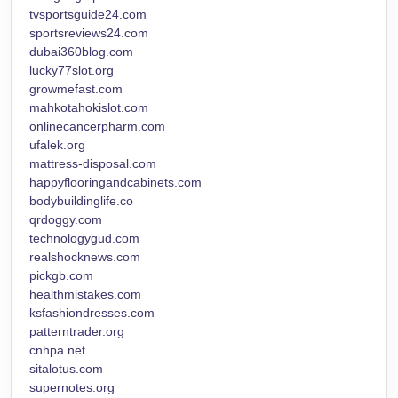
tvsportsguide24.com
sportsreviews24.com
dubai360blog.com
lucky77slot.org
growmefast.com
mahkotahokislot.com
onlinecancerpharm.com
ufalek.org
mattress-disposal.com
happyflooringandcabinets.com
bodybuildinglife.co
qrdoggy.com
technologygud.com
realshocknews.com
pickgb.com
healthmistakes.com
ksfashiondresses.com
patterntrader.org
cnhpa.net
sitalotus.com
supernotes.org