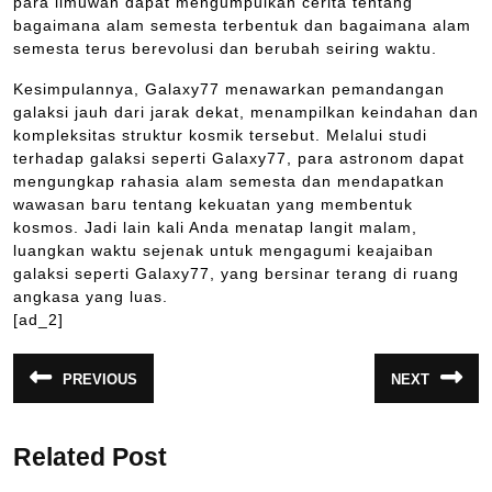
para ilmuwan dapat mengumpulkan cerita tentang
bagaimana alam semesta terbentuk dan bagaimana alam
semesta terus berevolusi dan berubah seiring waktu.
Kesimpulannya, Galaxy77 menawarkan pemandangan
galaksi jauh dari jarak dekat, menampilkan keindahan dan
kompleksitas struktur kosmik tersebut. Melalui studi
terhadap galaksi seperti Galaxy77, para astronom dapat
mengungkap rahasia alam semesta dan mendapatkan
wawasan baru tentang kekuatan yang membentuk
kosmos. Jadi lain kali Anda menatap langit malam,
luangkan waktu sejenak untuk mengagumi keajaiban
galaksi seperti Galaxy77, yang bersinar terang di ruang
angkasa yang luas.
[ad_2]
Post
PREVIOUS
NEXT
Previous
Next
navigation
post:
post:
Related Post