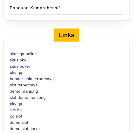
Panduan Komprehensif
Links
situs qq online
situs pkv
situs poker
pkv qq
bandar bola terpercaya
slot terpercaya
demo mahjong
slot demo mahjong
pkv qq
live hk
pg slot
demo slot
demo slot gacor