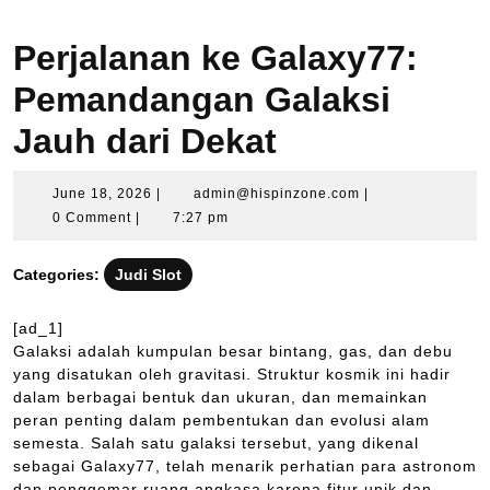
Perjalanan ke Galaxy77:
Pemandangan Galaksi
Jauh dari Dekat
June
admin@hispinzon
June 18, 2026
|
admin@hispinzone.com
|
18,
0 Comment
|
7:27 pm
2026
Categories:
Judi Slot
[ad_1]
Galaksi adalah kumpulan besar bintang, gas, dan debu
yang disatukan oleh gravitasi. Struktur kosmik ini hadir
dalam berbagai bentuk dan ukuran, dan memainkan
peran penting dalam pembentukan dan evolusi alam
semesta. Salah satu galaksi tersebut, yang dikenal
sebagai Galaxy77, telah menarik perhatian para astronom
dan penggemar ruang angkasa karena fitur unik dan