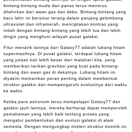
bintang-bintang muda dan panas terus-menerus
dilahirkan dari awan gas dan debu. Bintang-bintang yang
baru lahir ini bersinar terang dalam panjang gelombang
ultraviolet dan inframerah, menciptakan kontras yang
indah dengan bintang-bintang yang lebih tua dan lebih
dingin yang menghuni wilayah pusat galaksi.
Fitur menarik lainnya dari Galaxy77 adalah lubang hitam
supermasifnya. Di pusat galaksi, terdapat lubang hitam
yang jutaan kali lebih besar dari matahari kita, yang
memberikan tarikan gravitasi yang kuat pada bintang-
bintang dan awan gas di dekatnya. Lubang hitam ini
diyakini memainkan peran penting dalam membentuk
struktur galaksi dan mempengaruhi evolusinya dari waktu
ke waktu.
Ketika para astronom terus mempelajari Galaxy77 dan
galaksi jauh lainnya, mereka berharap dapat memperoleh
pemahaman yang lebih baik tentang proses yang
mengatur pembentukan dan evolusi galaksi di alam
semesta. Dengan mengungkap misteri struktur kosmik ini,