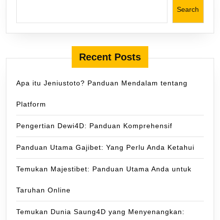
Search
Recent Posts
Apa itu Jeniustoto? Panduan Mendalam tentang
Platform
Pengertian Dewi4D: Panduan Komprehensif
Panduan Utama Gajibet: Yang Perlu Anda Ketahui
Temukan Majestibet: Panduan Utama Anda untuk
Taruhan Online
Temukan Dunia Saung4D yang Menyenangkan: