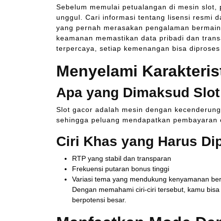
Sebelum memulai petualangan di mesin slot, p
unggul. Cari informasi tentang lisensi resmi
yang pernah merasakan pengalaman bermain di
keamanan memastikan data pribadi dan transa
terpercaya, setiap kemenangan bisa diprose
Menyelami Karakteris
Apa yang Dimaksud Slot
Slot gacor adalah mesin dengan kecenderun
sehingga peluang mendapatkan pembayaran c
Ciri Khas yang Harus Di
RTP yang stabil dan transparan
Frekuensi putaran bonus tinggi
Variasi tema yang mendukung kenyamanan be
Dengan memahami ciri-ciri tersebut, kamu bisa 
berpotensi besar.