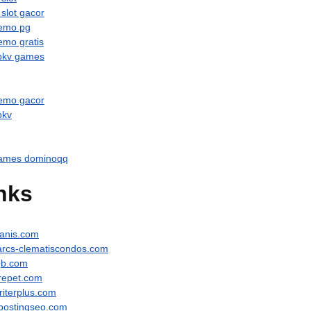
slot gacor
demo pg
emo gratis
 pkv games
demo gacor
pkv
ames dominoqq
nks
anis.com
arcs-clematiscondos.com
gb.com
repet.com
riterplus.com
postingseo.com