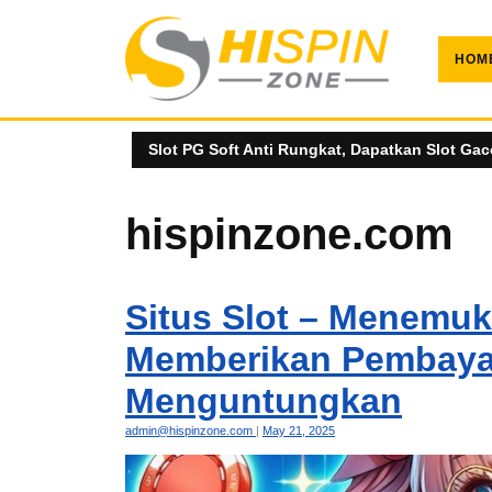
Skip
to
content
HOM
Slot PG Soft Anti Rungkat, Dapatkan Slot Gaco
hispinzone.com
Situs Slot – Menemu
Memberikan Pembayar
Menguntungkan
admin@hispinzone.com
|
May 21, 2025