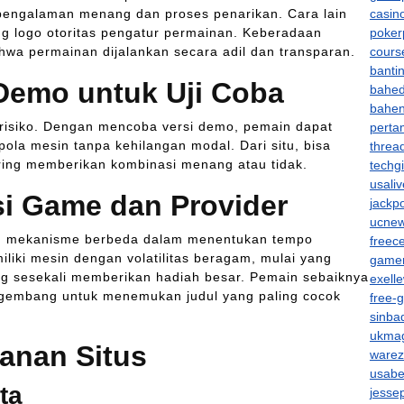
engalaman menang dan proses penarikan. Cara lain
casin
 logo otoritas pengatur permainan. Keberadaan
poker
wa permainan dijalankan secara adil dan transparan.
cours
banti
emo untuk Uji Coba
bahed
bahen
 risiko. Dengan mencoba versi demo, pemain dapat
perta
ola mesin tanpa kehilangan modal. Dari situ, bisa
threa
ering memberikan kombinasi menang atau tidak.
techg
usali
si Game dan Provider
jackpo
ucnew
an mekanisme berbeda dalam menentukan tempo
freec
iki mesin dengan volatilitas beragam, mulai yang
game
g sesekali memberikan hadiah besar. Pemain sebaiknya
exell
engembang untuk menemukan judul yang paling cocok
free-
sinba
ukma
anan Situs
warez
usabe
ta
jesse