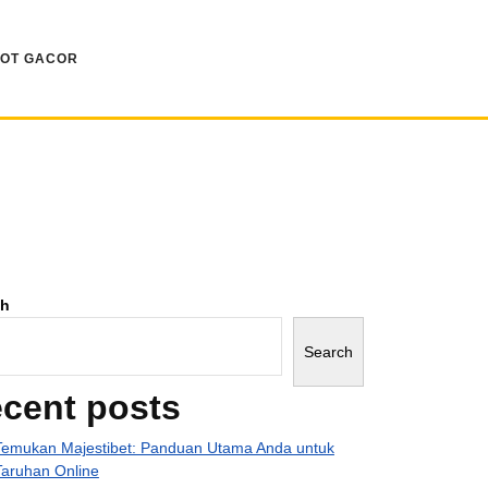
LOT GACOR
ch
Search
cent posts
Temukan Majestibet: Panduan Utama Anda untuk
Taruhan Online