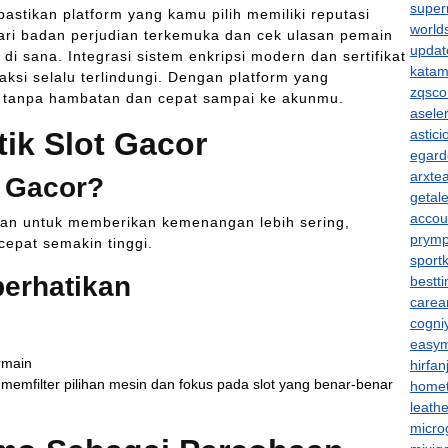
super
astikan platform yang kamu pilih memiliki reputasi
world
 dari badan perjudian terkemuka dan cek ulasan pemain
updat
 sana. Integrasi sistem enkripsi modern dan sertifikat
katam
ksi selalu terlindungi. Dengan platform yang
zqsco
s tanpa hambatan dan cepat sampai ke akunmu.
aseler
tik Slot Gacor
astici
egard
arxte
 Gacor?
getale
accou
gan untuk memberikan kemenangan lebih sering,
prymp
epat semakin tinggi.
sport
perhatikan
bestt
carea
cogni
easym
rmain
hirfan
memfilter pilihan mesin dan fokus pada slot yang benar-benar
homet
leath
micro