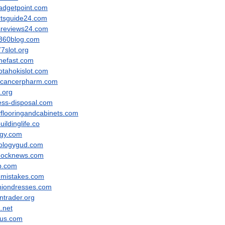
adgetpoint.com
rtsguide24.com
sreviews24.com
360blog.com
7slot.org
efast.com
tahokislot.com
ecancerpharm.com
.org
ess-disposal.com
flooringandcabinets.com
ildinglife.co
gy.com
ologygud.com
hocknews.com
b.com
hmistakes.com
hiondresses.com
ntrader.org
.net
otus.com