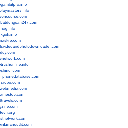
ogambitpro.info
playmasters.info
eoncourse.com
nbatdongsan247.com
nog.info
xgek.info
maskre.com
dsvideoandphotodownloader.com
iddy.com
venetwork.com
trushonline.info
shindi.com
ellphonedatabase.com
rsrope.com
ewebmedia.com
gamestop.com
dtravels.com
gzine.com
tech.org
stnetwork.com
pinkmanoutfit.com