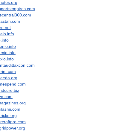
notes.org
sportsempires.com
ecentral360.com
astah.com
re.net
aio.info
o.info
enio.info
amio.info
xio.info
ntaudittaxcon.com
rint.com
keeda.org
imespend.com
ndcure.biz
yo.com
agazines.org
jilasmi.com
ricks.org
ercraftpro.com
gridpower.org