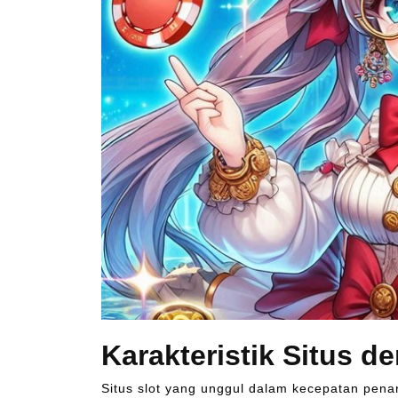
Karakteristik Situs 
Situs slot yang unggul dalam kecepatan pena