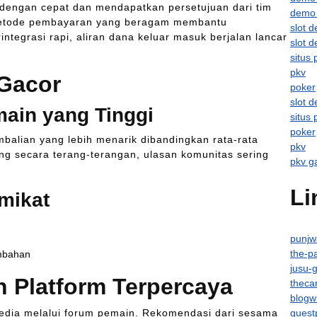
dengan cepat dan mendapatkan persetujuan dari tim
demo 
 metode pembayaran yang beragam membantu
slot 
tegrasi rapi, aliran dana keluar masuk berjalan lancar
slot d
situs
pkv
 Gacor
poker
slot 
ain yang Tinggi
situs 
poker
balian yang lebih menarik dibandingkan rata-rata
pkv
jang secara terang-terangan, ulasan komunitas sering
pkv g
Li
mikat
punjw
the-p
ambahan
jusu-
 Platform Terpercaya
theca
blogw
yedia melalui forum pemain. Rekomendasi dari sesama
guest