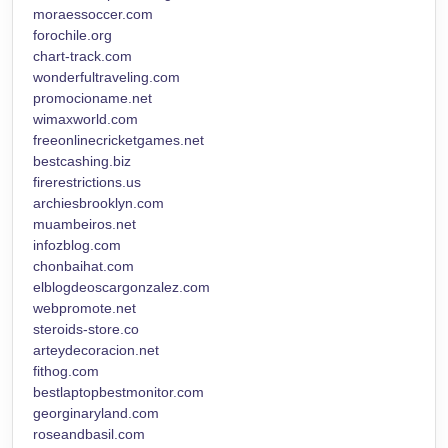
moraessoccer.com
forochile.org
chart-track.com
wonderfultraveling.com
promocioname.net
wimaxworld.com
freeonlinecricketgames.net
bestcashing.biz
firerestrictions.us
archiesbrooklyn.com
muambeiros.net
infozblog.com
chonbaihat.com
elblogdeoscargonzalez.com
webpromote.net
steroids-store.co
arteydecoracion.net
fithog.com
bestlaptopbestmonitor.com
georginaryland.com
roseandbasil.com