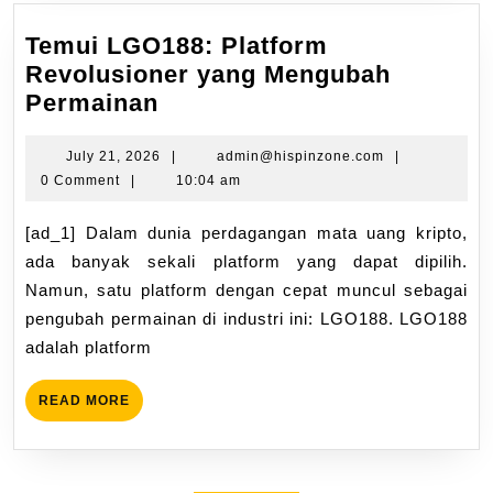
Temui LGO188: Platform
Revolusioner yang Mengubah
Temui
Permainan
LGO188:
Platform
July
admin@hispin
July 21, 2026
|
admin@hispinzone.com
|
21,
0 Comment
|
10:04 am
Revolusioner
2026
yang
[ad_1] Dalam dunia perdagangan mata uang kripto,
Mengubah
ada banyak sekali platform yang dapat dipilih.
Permainan
Namun, satu platform dengan cepat muncul sebagai
pengubah permainan di industri ini: LGO188. LGO188
adalah platform
READ
READ MORE
MORE