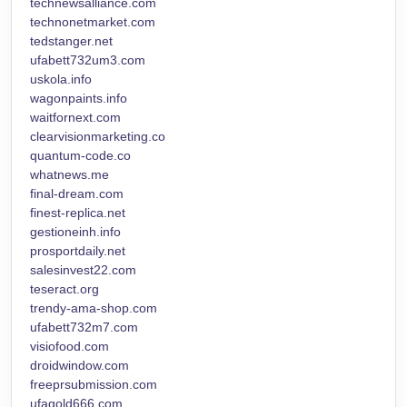
technewsalliance.com
technonetmarket.com
tedstanger.net
ufabett732um3.com
uskola.info
wagonpaints.info
waitfornext.com
clearvisionmarketing.co
quantum-code.co
whatnews.me
final-dream.com
finest-replica.net
gestioneinh.info
prosportdaily.net
salesinvest22.com
teseract.org
trendy-ama-shop.com
ufabett732m7.com
visiofood.com
droidwindow.com
freeprsubmission.com
ufagold666.com