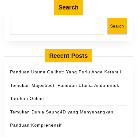
Search
Search
Recent Posts
Panduan Utama Gajibet: Yang Perlu Anda Ketahui
Temukan Majestibet: Panduan Utama Anda untuk
Taruhan Online
Temukan Dunia Saung4D yang Menyenangkan:
Panduan Komprehensif