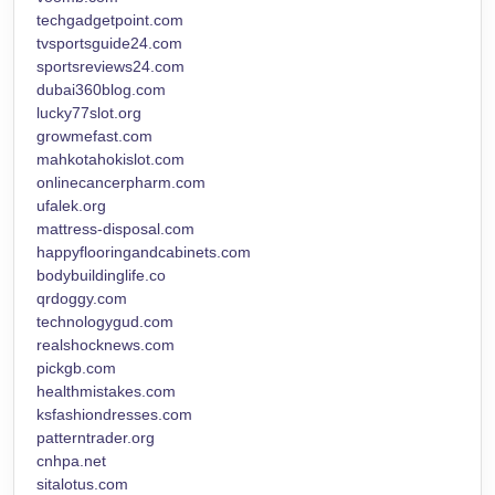
techgadgetpoint.com
tvsportsguide24.com
sportsreviews24.com
dubai360blog.com
lucky77slot.org
growmefast.com
mahkotahokislot.com
onlinecancerpharm.com
ufalek.org
mattress-disposal.com
happyflooringandcabinets.com
bodybuildinglife.co
qrdoggy.com
technologygud.com
realshocknews.com
pickgb.com
healthmistakes.com
ksfashiondresses.com
patterntrader.org
cnhpa.net
sitalotus.com