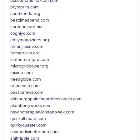
accountaudittaxcon.com
prymprint.com
sportkeeda.org
besttimespend.com
careandcure.biz
cogniyo.com
easymagazines.org
hirfanjilasmi.com
hometricks.org
leathercraftpro.com
microgridpower.org
mixiqo.com
needglobe.com
ortocoach.com
passionawe.com
pittsburghpaintingprofessionals.com
plumberryworks.com
psychoterapiawioletanowak.com
quickultimate.com
quirkyquester.com
sexmedicineformen.com
shiftripple.com