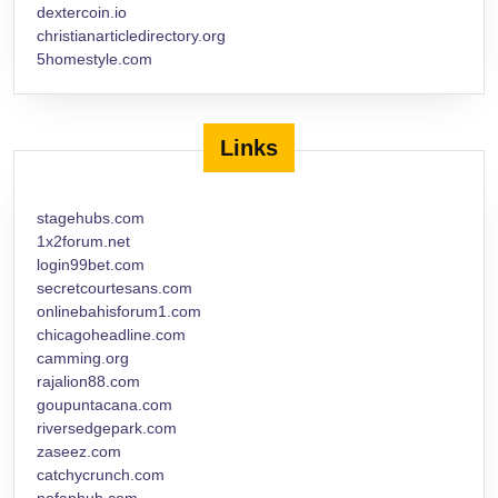
dextercoin.io
christianarticledirectory.org
5homestyle.com
Links
stagehubs.com
1x2forum.net
login99bet.com
secretcourtesans.com
onlinebahisforum1.com
chicagoheadline.com
camming.org
rajalion88.com
goupuntacana.com
riversedgepark.com
zaseez.com
catchycrunch.com
nofaphub.com