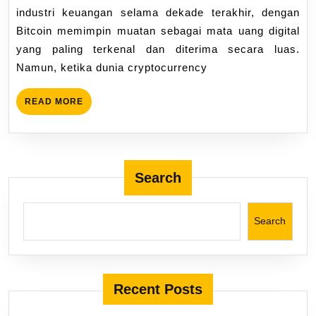
Nagakoin99
industri keuangan selama dekade terakhir, dengan
Bitcoin memimpin muatan sebagai mata uang digital
yang paling terkenal dan diterima secara luas.
Namun, ketika dunia cryptocurrency
READ
READ MORE
MORE
Search
Search
Recent Posts