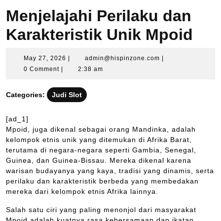
Menjelajahi Perilaku dan
Karakteristik Unik Mpoid
May
admin@hispinzon
May 27, 2026
|
admin@hispinzone.com
|
27,
0 Comment
|
2:38 am
2026
Categories:
Judi Slot
[ad_1]
Mpoid, juga dikenal sebagai orang Mandinka, adalah
kelompok etnis unik yang ditemukan di Afrika Barat,
terutama di negara-negara seperti Gambia, Senegal,
Guinea, dan Guinea-Bissau. Mereka dikenal karena
warisan budayanya yang kaya, tradisi yang dinamis, serta
perilaku dan karakteristik berbeda yang membedakan
mereka dari kelompok etnis Afrika lainnya.
Salah satu ciri yang paling menonjol dari masyarakat
Mpoid adalah kuatnya rasa kebersamaan dan ikatan