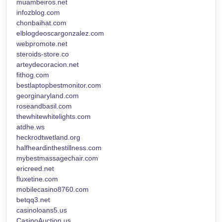
muambeiros.net
infozblog.com
chonbaihat.com
elblogdeoscargonzalez.com
webpromote.net
steroids-store.co
arteydecoracion.net
fithog.com
bestlaptopbestmonitor.com
georginaryland.com
roseandbasil.com
thewhitewhitelights.com
atdhe.ws
heckrodtwetland.org
halfheardinthestillness.com
mybestmassagechair.com
ericreed.net
fluxetine.com
mobilecasino8760.com
betqq3.net
casinoloans5.us
CasinoAuction.us