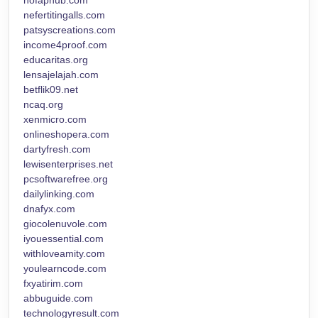
nefertitingalls.com
patsyscreations.com
income4proof.com
educaritas.org
lensajelajah.com
betflik09.net
ncaq.org
xenmicro.com
onlineshopera.com
dartyfresh.com
lewisenterprises.net
pcsoftwarefree.org
dailylinking.com
dnafyx.com
giocolenuvole.com
iyouessential.com
withloveamity.com
youlearncode.com
fxyatirim.com
abbuguide.com
technologyresult.com