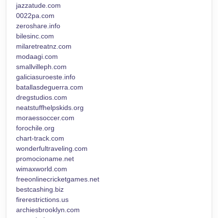
jazzatude.com
0022pa.com
zeroshare.info
bilesinc.com
milaretreatnz.com
modaagi.com
smallvilleph.com
galiciasuroeste.info
batallasdeguerra.com
dregstudios.com
neatstuffhelpskids.org
moraessoccer.com
forochile.org
chart-track.com
wonderfultraveling.com
promocioname.net
wimaxworld.com
freeonlinecricketgames.net
bestcashing.biz
firerestrictions.us
archiesbrooklyn.com