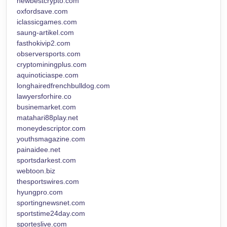
newbestcrypto.com
oxfordsave.com
iclassicgames.com
saung-artikel.com
fasthokivip2.com
observersports.com
cryptominingplus.com
aquinoticiaspe.com
longhairedfrenchbulldog.com
lawyersforhire.co
businemarket.com
matahari88play.net
moneydescriptor.com
youthsmagazine.com
painaidee.net
sportsdarkest.com
webtoon.biz
thesportswires.com
hyungpro.com
sportingnewsnet.com
sportstime24day.com
sporteslive.com