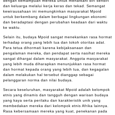
dengan kemampuan mereka untuk menafkahi diri sendiri
dan keluarga melalui kerja keras dan tekad. Semangat
kewirausahaan ini memungkinkan masyarakat Mpoid
untuk berkembang dalam berbagai lingkungan ekonomi
dan beradaptasi dengan perubahan keadaan dari waktu
ke waktu.
Selain itu, budaya Mpoid sangat menekankan rasa hormat
terhadap orang yang lebih tua dan tokoh otoritas adat.
Para tetua dihormati karena kebijaksanaan dan
pengalaman mereka, dan pendapat serta nasihat mereka
sangat dihargai dalam masyarakat. Anggota masyarakat
yang lebih muda diharapkan menunjukkan rasa hormat
dan hormat kepada orang yang lebih tua, dan kegagalan
dalam melakukan hal tersebut dianggap sebagai
pelanggaran norma dan nilai budaya.
Secara keseluruhan, masyarakat Mpoid adalah kelompok
etnis yang dinamis dan tangguh dengan warisan budaya
yang kaya serta perilaku dan karakteristik unik yang
membedakan mereka dari kelompok etnis Afrika lainnya.
Rasa kebersamaan mereka yang kuat, penekanan pada