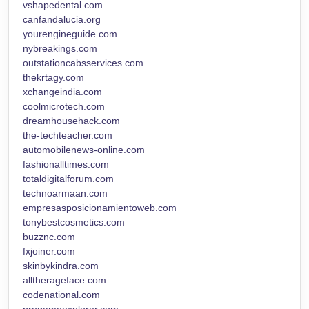
vshapedental.com
canfandalucia.org
yourengineguide.com
nybreakings.com
outstationcabsservices.com
thekrtagy.com
xchangeindia.com
coolmicrotech.com
dreamhousehack.com
the-techteacher.com
automobilenews-online.com
fashionalltimes.com
totaldigitalforum.com
technoarmaan.com
empresasposicionamientoweb.com
tonybestcosmetics.com
buzznc.com
fxjoiner.com
skinbykindra.com
alltherageface.com
codenational.com
progameexplorer.com