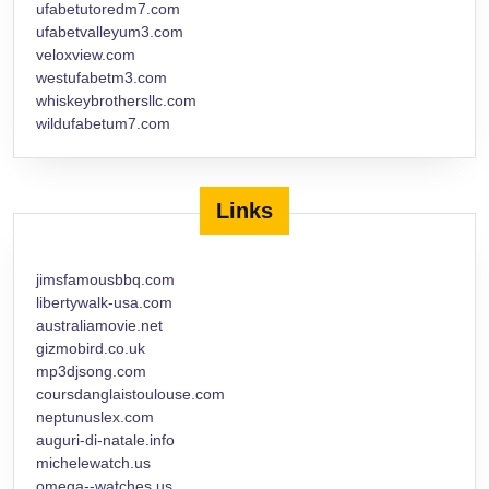
ufabetutoredm7.com
ufabetvalleyum3.com
veloxview.com
westufabetm3.com
whiskeybrothersllc.com
wildufabetum7.com
Links
jimsfamousbbq.com
libertywalk-usa.com
australiamovie.net
gizmobird.co.uk
mp3djsong.com
coursdanglaistoulouse.com
neptunuslex.com
auguri-di-natale.info
michelewatch.us
omega--watches.us