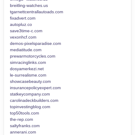
breitling-watches.us
tgarnettcentrallautoads.com
fixadvert.com
autopluz.co
save3time-c.com
vexonhcf.com
demos-pixelsparadise.com
mediatitude.com
prewarmotorcycles.com
simracinglinks.com
dosyamerkezi.net
le-surrealisme.com
showcasebeauty.com
insurancepolicyexpert.com
statkeycompany.com
carolinadeckbuilders.com
topinvestingblog.com
top50tools.com
the-rep.com
saltyfranks.com
annerani.com