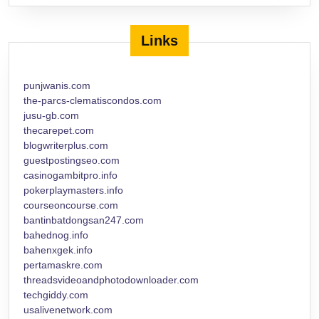
Links
punjwanis.com
the-parcs-clematiscondos.com
jusu-gb.com
thecarepet.com
blogwriterplus.com
guestpostingseo.com
casinogambitpro.info
pokerplaymasters.info
courseoncourse.com
bantinbatdongsan247.com
bahednog.info
bahenxgek.info
pertamaskre.com
threadsvideoandphotodownloader.com
techgiddy.com
usalivenetwork.com