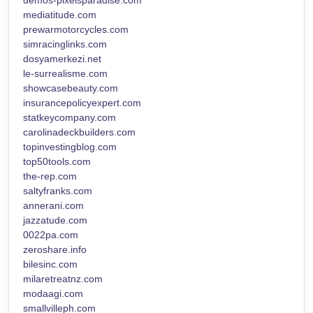
mediatitude.com
prewarmotorcycles.com
simracinglinks.com
dosyamerkezi.net
le-surrealisme.com
showcasebeauty.com
insurancepolicyexpert.com
statkeycompany.com
carolinadeckbuilders.com
topinvestingblog.com
top50tools.com
the-rep.com
saltyfranks.com
annerani.com
jazzatude.com
0022pa.com
zeroshare.info
bilesinc.com
milaretreatnz.com
modaagi.com
smallvilleph.com