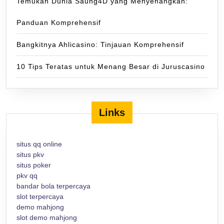
Temukan Dunia Saung4D yang Menyenangkan:
Panduan Komprehensif
Bangkitnya Ahlicasino: Tinjauan Komprehensif
10 Tips Teratas untuk Menang Besar di Juruscasino
Links
situs qq online
situs pkv
situs poker
pkv qq
bandar bola terpercaya
slot terpercaya
demo mahjong
slot demo mahjong