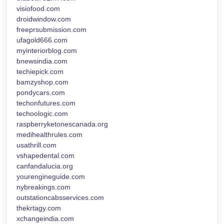
visiofood.com
droidwindow.com
freeprsubmission.com
ufagold666.com
myinteriorblog.com
bnewsindia.com
techiepick.com
bamzyshop.com
pondycars.com
techonfutures.com
techoologic.com
raspberryketonescanada.org
medihealthrules.com
usathrill.com
vshapedental.com
canfandalucia.org
yourengineguide.com
nybreakings.com
outstationcabsservices.com
thekrtagy.com
xchangeindia.com