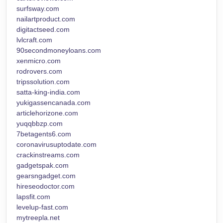
surfsway.com
nailartproduct.com
digitactseed.com
lvlcraft.com
90secondmoneyloans.com
xenmicro.com
rodrovers.com
tripssolution.com
satta-king-india.com
yukigassencanada.com
articlehorizone.com
yuqqbbzp.com
7betagents6.com
coronavirusuptodate.com
crackinstreams.com
gadgetspak.com
gearsngadget.com
hireseodoctor.com
lapsfit.com
levelup-fast.com
mytreepla.net