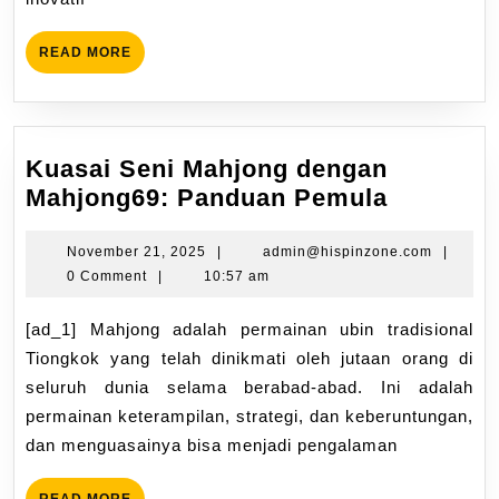
READ
READ MORE
MORE
Kuasai Seni Mahjong dengan
Kuasai
Mahjong69: Panduan Pemula
Seni
Mahjong
November
admin@h
November 21, 2025
|
admin@hispinzone.com
|
21,
0 Comment
|
10:57 am
dengan
2025
Mahjong
[ad_1] Mahjong adalah permainan ubin tradisional
Panduan
Tiongkok yang telah dinikmati oleh jutaan orang di
Pemula
seluruh dunia selama berabad-abad. Ini adalah
permainan keterampilan, strategi, dan keberuntungan,
dan menguasainya bisa menjadi pengalaman
READ