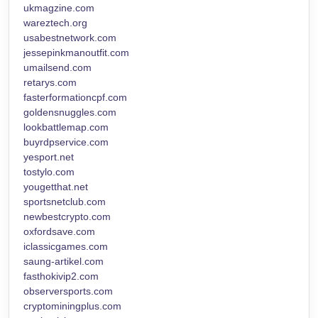
ukmagzine.com
wareztech.org
usabestnetwork.com
jessepinkmanoutfit.com
umailsend.com
retarys.com
fasterformationcpf.com
goldensnuggles.com
lookbattlemap.com
buyrdpservice.com
yesport.net
tostylo.com
yougetthat.net
sportsnetclub.com
newbestcrypto.com
oxfordsave.com
iclassicgames.com
saung-artikel.com
fasthokivip2.com
observersports.com
cryptominingplus.com