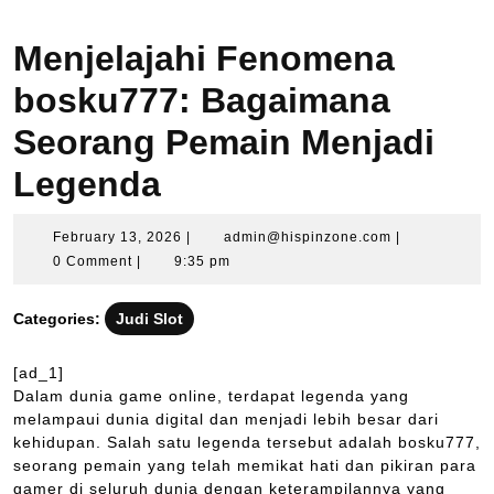
Menjelajahi Fenomena
bosku777: Bagaimana
Seorang Pemain Menjadi
Legenda
February
admin@hispi
February 13, 2026
|
admin@hispinzone.com
|
13,
0 Comment
|
9:35 pm
2026
Categories:
Judi Slot
[ad_1]
Dalam dunia game online, terdapat legenda yang
melampaui dunia digital dan menjadi lebih besar dari
kehidupan. Salah satu legenda tersebut adalah bosku777,
seorang pemain yang telah memikat hati dan pikiran para
gamer di seluruh dunia dengan keterampilannya yang