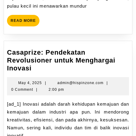
pulau kecil ini menawarkan mundur
READ
READ MORE
MORE
Casaprize: Pendekatan
Revolusioner untuk Menghargai
Casaprize:
Inovasi
Pendekatan
Revolusioner
May
admin@hispinz
May 4, 2025
|
admin@hispinzone.com
|
4,
0 Comment
|
2:00 pm
untuk
2025
Menghargai
[ad_1] Inovasi adalah darah kehidupan kemajuan dan
Inovasi
kemajuan dalam industri apa pun. Ini mendorong
kreativitas, efisiensi, dan pada akhirnya, kesuksesan.
Namun, sering kali, individu dan tim di balik inovasi
inovatif