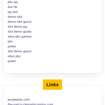
pkv qq
live hk
pg slot
demo slot
demo slot gacor
slot demo pg
slot demo gratis
situs pkv games
pkv
poker
slot demo gacor
situs pkv
poker
Links
punjwanis.com
the-parcs-clematiscondos.com