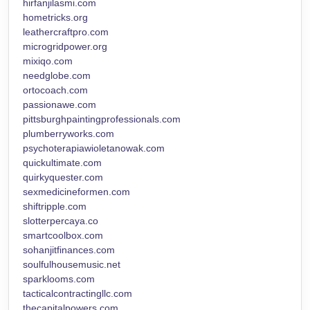
hirfanjilasmi.com
hometricks.org
leathercraftpro.com
microgridpower.org
mixiqo.com
needglobe.com
ortocoach.com
passionawe.com
pittsburghpaintingprofessionals.com
plumberryworks.com
psychoterapiawioletanowak.com
quickultimate.com
quirkyquester.com
sexmedicineformen.com
shiftripple.com
slotterpercaya.co
smartcoolbox.com
sohanjitfinances.com
soulfulhousemusic.net
sparklooms.com
tacticalcontractingllc.com
thecapitalpowers.com