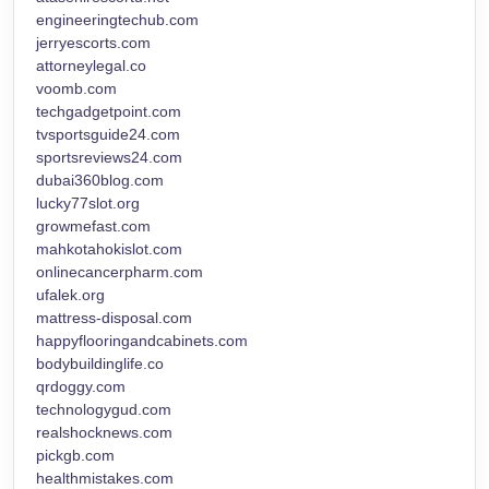
engineeringtechub.com
jerryescorts.com
attorneylegal.co
voomb.com
techgadgetpoint.com
tvsportsguide24.com
sportsreviews24.com
dubai360blog.com
lucky77slot.org
growmefast.com
mahkotahokislot.com
onlinecancerpharm.com
ufalek.org
mattress-disposal.com
happyflooringandcabinets.com
bodybuildinglife.co
qrdoggy.com
technologygud.com
realshocknews.com
pickgb.com
healthmistakes.com