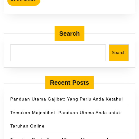
READ MORE
MORE
Search
Search
Recent Posts
Panduan Utama Gajibet: Yang Perlu Anda Ketahui
Temukan Majestibet: Panduan Utama Anda untuk
Taruhan Online