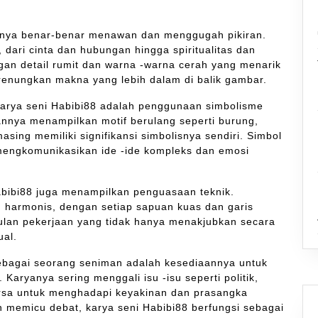
anya benar-benar menawan dan menggugah pikiran.
dari cinta dan hubungan hingga spiritualitas dan
gan detail rumit dan warna -warna cerah yang menarik
nungkan makna yang lebih dalam di balik gambar.
karya seni Habibi88 adalah penggunaan simbolisme
nnya menampilkan motif berulang seperti burung,
sing memiliki signifikansi simbolisnya sendiri. Simbol
, mengkomunikasikan ide -ide kompleks dan emosi
abibi88 juga menampilkan penguasaan teknik.
 harmonis, dengan setiap sapuan kuas dan garis
ulan pekerjaan yang tidak hanya menakjubkan secara
ual.
ebagai seorang seniman adalah kesediaannya untuk
 Karyanya sering menggali isu -isu seperti politik,
rsa untuk menghadapi keyakinan dan prasangka
 memicu debat, karya seni Habibi88 berfungsi sebagai