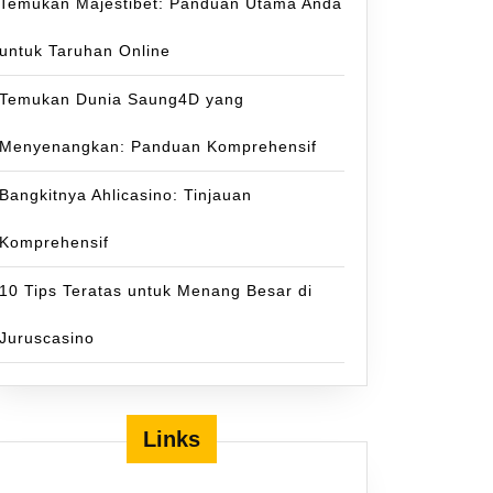
Temukan Majestibet: Panduan Utama Anda
untuk Taruhan Online
Temukan Dunia Saung4D yang
Menyenangkan: Panduan Komprehensif
Bangkitnya Ahlicasino: Tinjauan
Komprehensif
10 Tips Teratas untuk Menang Besar di
Juruscasino
Links