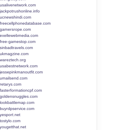
usalivenetwork.com
jackpotrushonline.info
ucnewshindi.com
freecellphonedatabase.com
gamersrope.com
exellewebmedia.com
free-gamestop.com
sinbadtravels.com
ukmagzine.com
wareztech.org
usabestnetwork.com
jessepinkmanoutfit.com
umailsend.com
retarys.com
fasterformationcpf.com
goldensnuggles.com
lookbattlemap.com
buyrdpservice.com
yesport.net
tostylo.com
yougetthat.net