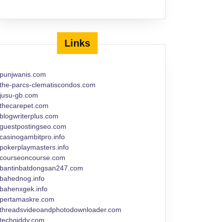
enal
g188:
zone.com
g
Links
punjwanis.com
nitas
the-parcs-clematiscondos.com
ainan
jusu-gb.com
e
thecarepet.com
blogwriterplus.com
guestpostingseo.com
casinogambitpro.info
pokerplaymasters.info
courseoncourse.com
bantinbatdongsan247.com
bahednog.info
bahenxgek.info
pertamaskre.com
threadsvideoandphotodownloader.com
techgiddy.com