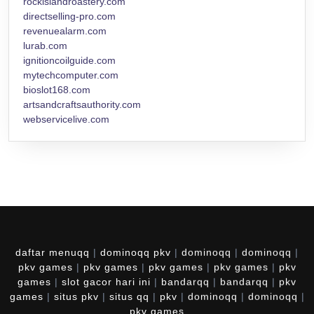
rockislandroastery.com
directselling-pro.com
revenuealarm.com
lurab.com
ignitioncoilguide.com
mytechcomputer.com
bioslot168.com
artsandcraftsauthority.com
webservicelive.com
daftar menuqq
|
dominoqq pkv
|
dominoqq
|
dominoqq
|
pkv games
|
pkv games
|
pkv games
|
pkv games
|
pkv
games
|
slot gacor hari ini
|
bandarqq
|
bandarqq
|
pkv
games
|
situs pkv
|
situs qq
|
pkv
|
dominoqq
|
dominoqq
|
pkv games