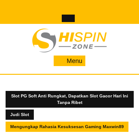
Skip
to
content
Menu
Menu
Slot PG Soft Anti Rungkat, Dapatkan Slot Gacor Hari Ini
Tanpa Ribet
Judi Slot
Mengungkap Rahasia Kesuksesan Gaming Maxwin89