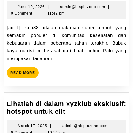
untuk
June
admin@hispi
June 10, 2026
|
admin@hispinzone.com
|
10,
0 Comment
|
11:42 pm
Memasukkan
2026
Palu88
[ad_1] Palu88 adalah makanan super ampuh yang
ke
semakin populer di komunitas kesehatan dan
dalam
kebugaran dalam beberapa tahun terakhir. Bubuk
Regimen
kaya nutrisi ini berasal dari buah pohon Palu yang
Kesehatan
merupakan tanaman
Anda
READ
READ MORE
MORE
Lihatlah di dalam xyzklub eksklusif:
Lihatlah
hotspot untuk elit
di
dalam
March
admin@hisp
March 17, 2025
|
admin@hispinzone.com
|
17,
0 Comment
|
10:31 pm