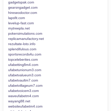
gadgetspak.com
gearsngadget.com
hireseodoctor.com
lapsfit.com
levelup-fast.com
mytreepla.net
pokersimulations.com
replicamanufactory.net
rezultate-loto.info
splendifulous.com
sportsrecords4u.com
topceleberites.com
ufabetting8m4.com
ufabetunionum3.com
ufabetvalueum3.com
ufabetvaultm7.com
ufabetvillageum7.com
ufabetvoicem3.com
waveufabetm4.com
wayang88.net
websiteufabetm4.com