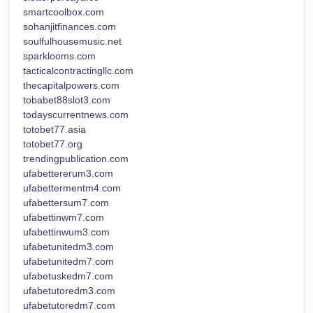
smartcoolbox.com
sohanjitfinances.com
soulfulhousemusic.net
sparklooms.com
tacticalcontractingllc.com
thecapitalpowers.com
tobabet88slot3.com
todayscurrentnews.com
totobet77.asia
totobet77.org
trendingpublication.com
ufabettererum3.com
ufabettermentm4.com
ufabettersum7.com
ufabettinwm7.com
ufabettinwum3.com
ufabetunitedm3.com
ufabetunitedm7.com
ufabetuskedm7.com
ufabetutoredm3.com
ufabetutoredm7.com