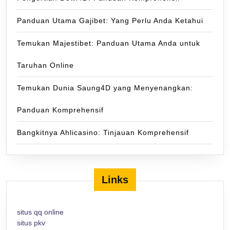
Panduan Utama Gajibet: Yang Perlu Anda Ketahui
Temukan Majestibet: Panduan Utama Anda untuk
Taruhan Online
Temukan Dunia Saung4D yang Menyenangkan:
Panduan Komprehensif
Bangkitnya Ahlicasino: Tinjauan Komprehensif
Links
situs qq online
situs pkv