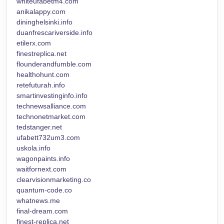
whiteufabetm4.com
anikalappy.com
dininghelsinki.info
duanfrescariverside.info
etilerx.com
finestreplica.net
flounderandfumble.com
healthohunt.com
retefuturah.info
smartinvestinginfo.info
technewsalliance.com
technonetmarket.com
tedstanger.net
ufabett732um3.com
uskola.info
wagonpaints.info
waitfornext.com
clearvisionmarketing.co
quantum-code.co
whatnews.me
final-dream.com
finest-replica.net