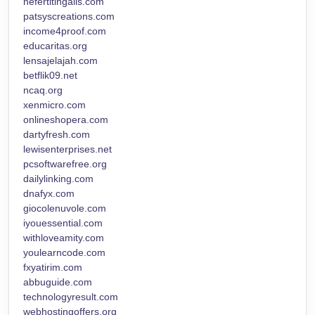
nefertitingalls.com
patsyscreations.com
income4proof.com
educaritas.org
lensajelajah.com
betflik09.net
ncaq.org
xenmicro.com
onlineshopera.com
dartyfresh.com
lewisenterprises.net
pcsoftwarefree.org
dailylinking.com
dnafyx.com
giocolenuvole.com
iyouessential.com
withloveamity.com
youlearncode.com
fxyatirim.com
abbuguide.com
technologyresult.com
webhostingoffers.org