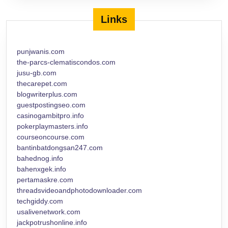
Links
punjwanis.com
the-parcs-clematiscondos.com
jusu-gb.com
thecarepet.com
blogwriterplus.com
guestpostingseo.com
casinogambitpro.info
pokerplaymasters.info
courseoncourse.com
bantinbatdongsan247.com
bahednog.info
bahenxgek.info
pertamaskre.com
threadsvideoandphotodownloader.com
techgiddy.com
usalivenetwork.com
jackpotrushonline.info