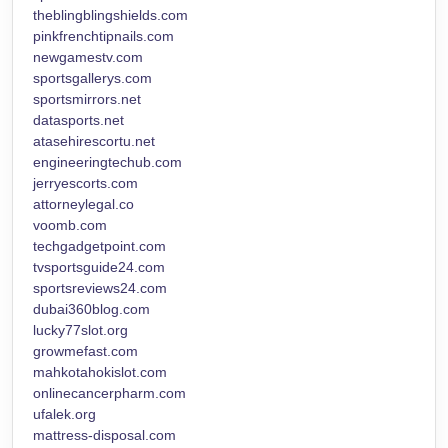
theblingblingshields.com
pinkfrenchtipnails.com
newgamestv.com
sportsgallerys.com
sportsmirrors.net
datasports.net
atasehirescortu.net
engineeringtechub.com
jerryescorts.com
attorneylegal.co
voomb.com
techgadgetpoint.com
tvsportsguide24.com
sportsreviews24.com
dubai360blog.com
lucky77slot.org
growmefast.com
mahkotahokislot.com
onlinecancerpharm.com
ufalek.org
mattress-disposal.com