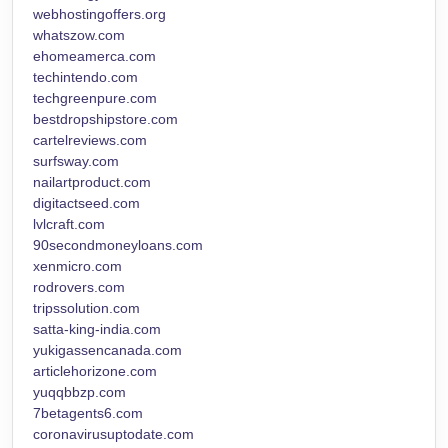
webhostingoffers.org
whatszow.com
ehomeamerca.com
techintendo.com
techgreenpure.com
bestdropshipstore.com
cartelreviews.com
surfsway.com
nailartproduct.com
digitactseed.com
lvlcraft.com
90secondmoneyloans.com
xenmicro.com
rodrovers.com
tripssolution.com
satta-king-india.com
yukigassencanada.com
articlehorizone.com
yuqqbbzp.com
7betagents6.com
coronavirusuptodate.com