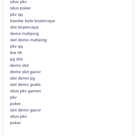
situs pkv
situs poker
pkv qq
bandar bola terpercaya
slot terpercaya
demo mahjong
slot demo mahjong
pkv qq
live hk
pg slot
demo slot
demo slot gacor
slot demo pg
slot demo gratis
situs pkv games
pkv
poker
slot demo gacor
situs pkv
poker