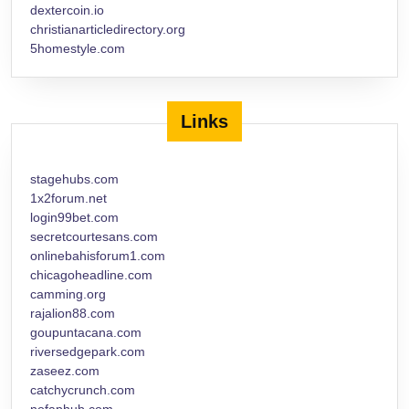
dextercoin.io
christianarticledirectory.org
5homestyle.com
Links
stagehubs.com
1x2forum.net
login99bet.com
secretcourtesans.com
onlinebahisforum1.com
chicagoheadline.com
camming.org
rajalion88.com
goupuntacana.com
riversedgepark.com
zaseez.com
catchycrunch.com
nofaphub.com