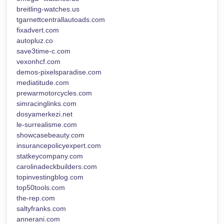
breitling-watches.us
tgarnettcentrallautoads.com
fixadvert.com
autopluz.co
save3time-c.com
vexonhcf.com
demos-pixelsparadise.com
mediatitude.com
prewarmotorcycles.com
simracinglinks.com
dosyamerkezi.net
le-surrealisme.com
showcasebeauty.com
insurancepolicyexpert.com
statkeycompany.com
carolinadeckbuilders.com
topinvestingblog.com
top50tools.com
the-rep.com
saltyfranks.com
annerani.com