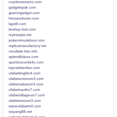
crackinstreams.com
gadgetspak.com
gearsngadget.com
hireseodoctor.com
lapsfit.com
levelup-fast.com
mytreepla.net
pokersimulations.com
replicamanufactory.net
rezultate-loto.info
splendifulous.com
sportsrecords4u.com
topceleberites.com
ufabetting8m4.com
ufabetunionum3.com
ufabetvalueum3.com
ufabetvaultm7.com
ufabetvillageum7.com
ufabetvoicem3.com
waveufabetm4.com
wayang88.net
websiteufabetm4.com