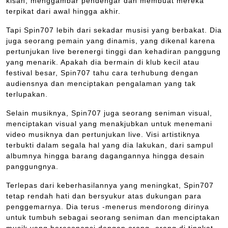
kisah, menggambar pendengar dan membuat mereka
terpikat dari awal hingga akhir.
Tapi Spin707 lebih dari sekadar musisi yang berbakat. Dia
juga seorang pemain yang dinamis, yang dikenal karena
pertunjukan live berenergi tinggi dan kehadiran panggung
yang menarik. Apakah dia bermain di klub kecil atau
festival besar, Spin707 tahu cara terhubung dengan
audiensnya dan menciptakan pengalaman yang tak
terlupakan.
Selain musiknya, Spin707 juga seorang seniman visual,
menciptakan visual yang menakjubkan untuk menemani
video musiknya dan pertunjukan live. Visi artistiknya
terbukti dalam segala hal yang dia lakukan, dari sampul
albumnya hingga barang dagangannya hingga desain
panggungnya.
Terlepas dari keberhasilannya yang meningkat, Spin707
tetap rendah hati dan bersyukur atas dukungan para
penggemarnya. Dia terus -menerus mendorong dirinya
untuk tumbuh sebagai seorang seniman dan menciptakan