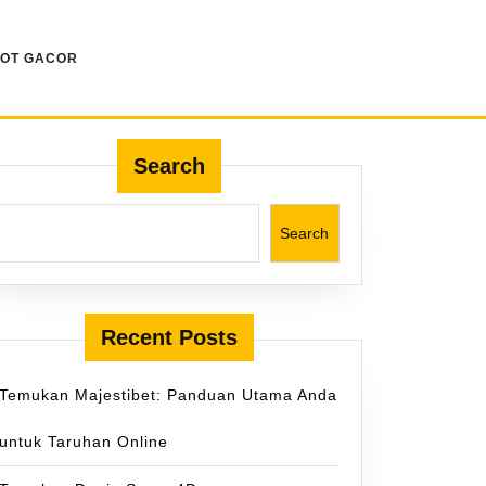
LOT GACOR
Search
Search
Recent Posts
Temukan Majestibet: Panduan Utama Anda
untuk Taruhan Online