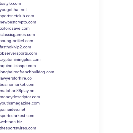
tostylo.com
yougetthat.net
sportsnetclub.com
newbestcrypto.com
oxfordsave.com
iclassicgames.com
saung-artikel.com
fasthokivip2.com
observersports.com
cryptominingplus.com
aquinoticiaspe.com
longhairedfrenchbulldog.com
lawyersforhire.co
businemarket.com
matahari88play.net
moneydescriptor.com
youthsmagazine.com
painaidee.net
sportsdarkest.com
webtoon.biz
thesportswires.com