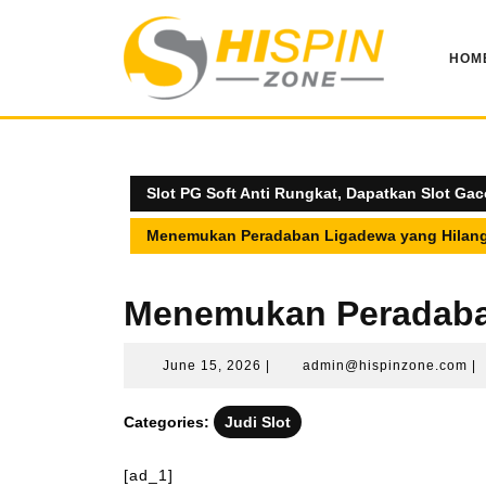
Skip
to
content
HOM
Slot PG Soft Anti Rungkat, Dapatkan Slot Gaco
Menemukan Peradaban Ligadewa yang Hilan
Menemukan Peradaba
June
a
June 15, 2026
|
admin@hispinzone.com
|
15,
2026
Categories:
Judi Slot
[ad_1]