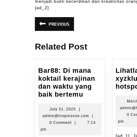
menjadi bukti kecerdikan dan kreativitas or
[ad_2]
Post
PREVIOUS
Previous
navigation
post:
Related Post
Bar88: Di mana
Lihatl
koktail kerajinan
xyzklu
dan waktu yang
hotspo
Bar88:
baik bertemu
Di
Marc
admin@h
mana
July
July 31, 2025
|
0 Co
31,
admin@hispinzone.com
admin@hispinzone.com
|
koktail
pm
2025
0 Comment
|
7:14
kerajinan
pm
dan
[ad_1] Jika Anda mencari