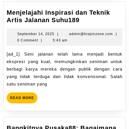
Menjelajahi Inspirasi dan Teknik
Menjelajahi
Artis Jalanan Suhu189
Inspirasi
dan
September
admin@
September 14, 2025
|
admin@hispinzone.com
|
14,
0 Comment
|
5:43 am
Teknik
2025
Artis
[ad_1] Seni jalanan telah lama menjadi bentuk
Jalanan
ekspresi yang kuat, memungkinkan seniman untuk
Suhu189
berbagi karya mereka dengan publik dengan cara
yang tidak terduga dan tidak konvensional. Salah
satu seniman yang
READ
READ MORE
MORE
Bangkitnya Pusaka88: Bagaimana