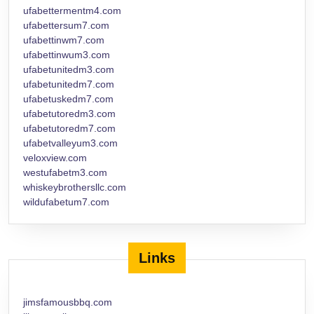
ufabettermentm4.com
ufabettersum7.com
ufabettinwm7.com
ufabettinwum3.com
ufabetunitedm3.com
ufabetunitedm7.com
ufabetuskedm7.com
ufabetutoredm3.com
ufabetutoredm7.com
ufabetvalleyum3.com
veloxview.com
westufabetm3.com
whiskeybrothersllc.com
wildufabetum7.com
Links
jimsfamousbbq.com