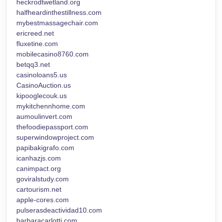
heckrodtwetland.org
halfheardinthestillness.com
mybestmassagechair.com
ericreed.net
fluxetine.com
mobilecasino8760.com
betqq3.net
casinoloans5.us
CasinoAuction.us
kipooglecouk.us
mykitchennhome.com
aumoulinvert.com
thefoodiepassport.com
superwindowproject.com
papibakigrafo.com
icanhazjs.com
canimpact.org
goviralstudy.com
cartourism.net
apple-cores.com
pulserasdeactividad10.com
barbaracarlotti.com