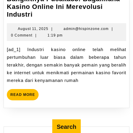
Kasino Online Ini Merevolusi
Bangkitnya
Industri
Pusaka88:
Bagaimana
August
admin@hisp
August 11, 2025
|
admin@hispinzone.com
|
11,
0 Comment
|
1:19 pm
Kasino
2025
Online
[ad_1] Industri kasino online telah melihat
Ini
pertumbuhan luar biasa dalam beberapa tahun
Merevolusi
terakhir, dengan semakin banyak pemain yang beralih
Industri
ke internet untuk menikmati permainan kasino favorit
mereka dari kenyamanan rumah
READ
READ MORE
MORE
Search