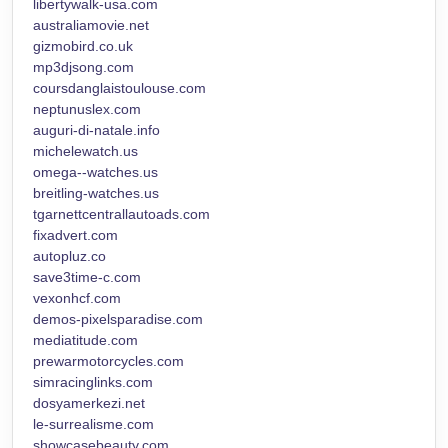
libertywalk-usa.com
australiamovie.net
gizmobird.co.uk
mp3djsong.com
coursdanglaistoulouse.com
neptunuslex.com
auguri-di-natale.info
michelewatch.us
omega--watches.us
breitling-watches.us
tgarnettcentrallautoads.com
fixadvert.com
autopluz.co
save3time-c.com
vexonhcf.com
demos-pixelsparadise.com
mediatitude.com
prewarmotorcycles.com
simracinglinks.com
dosyamerkezi.net
le-surrealisme.com
showcasebeauty.com