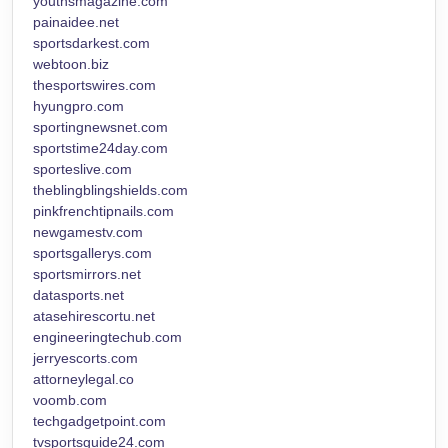
youthsmagazine.com
painaidee.net
sportsdarkest.com
webtoon.biz
thesportswires.com
hyungpro.com
sportingnewsnet.com
sportstime24day.com
sporteslive.com
theblingblingshields.com
pinkfrenchtipnails.com
newgamestv.com
sportsgallerys.com
sportsmirrors.net
datasports.net
atasehirescortu.net
engineeringtechub.com
jerryescorts.com
attorneylegal.co
voomb.com
techgadgetpoint.com
tvsportsguide24.com