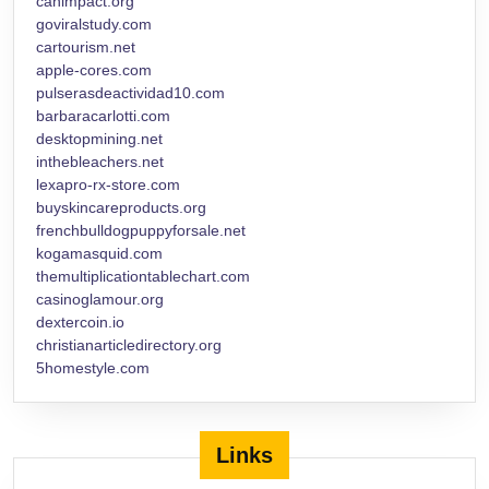
canimpact.org
goviralstudy.com
cartourism.net
apple-cores.com
pulserasdeactividad10.com
barbaracarlotti.com
desktopmining.net
inthebleachers.net
lexapro-rx-store.com
buyskincareproducts.org
frenchbulldogpuppyforsale.net
kogamasquid.com
themultiplicationtablechart.com
casinoglamour.org
dextercoin.io
christianarticledirectory.org
5homestyle.com
Links