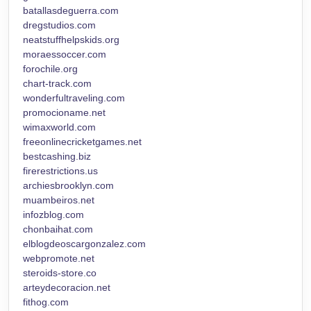
batallasdeguerra.com
dregstudios.com
neatstuffhelpskids.org
moraessoccer.com
forochile.org
chart-track.com
wonderfultraveling.com
promocioname.net
wimaxworld.com
freeonlinecricketgames.net
bestcashing.biz
firerestrictions.us
archiesbrooklyn.com
muambeiros.net
infozblog.com
chonbaihat.com
elblogdeoscargonzalez.com
webpromote.net
steroids-store.co
arteydecoracion.net
fithog.com