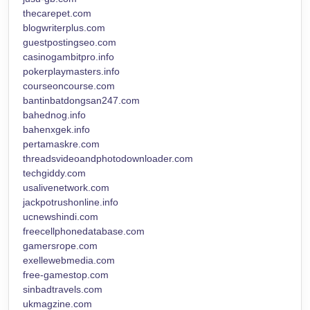
thecarepet.com
blogwriterplus.com
guestpostingseo.com
casinogambitpro.info
pokerplaymasters.info
courseoncourse.com
bantinbatdongsan247.com
bahednog.info
bahenxgek.info
pertamaskre.com
threadsvideoandphotodownloader.com
techgiddy.com
usalivenetwork.com
jackpotrushonline.info
ucnewshindi.com
freecellphonedatabase.com
gamersrope.com
exellewebmedia.com
free-gamestop.com
sinbadtravels.com
ukmagzine.com