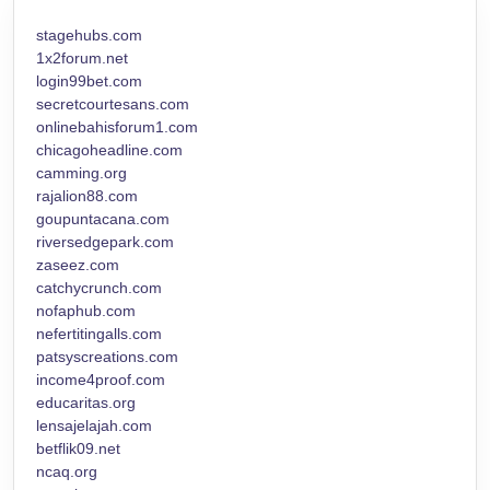
stagehubs.com
1x2forum.net
login99bet.com
secretcourtesans.com
onlinebahisforum1.com
chicagoheadline.com
camming.org
rajalion88.com
goupuntacana.com
riversedgepark.com
zaseez.com
catchycrunch.com
nofaphub.com
nefertitingalls.com
patsyscreations.com
income4proof.com
educaritas.org
lensajelajah.com
betflik09.net
ncaq.org