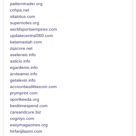
patterntrader.org
cnhpa.net
sitalotus.com
supernotes.org
worldsportsempires.com
updatecentral360.com
katamastah.com
zqscore.net
aseleraio.info
asticio.info
egardenio.info
arxteamio.info
getalexio.info
accountaudittaxcon.com
prymprint.com
sportkeeda.org
besttimespend.com
careandcure.biz
cogniyo.com
easymagazines.org
hirfanjilasmi.com