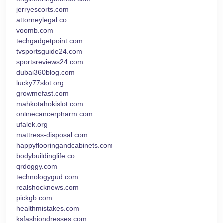
jerryescorts.com
attorneylegal.co
voomb.com
techgadgetpoint.com
tvsportsguide24.com
sportsreviews24.com
dubai360blog.com
lucky77slot.org
growmefast.com
mahkotahokislot.com
onlinecancerpharm.com
ufalek.org
mattress-disposal.com
happyflooringandcabinets.com
bodybuildinglife.co
qrdoggy.com
technologygud.com
realshocknews.com
pickgb.com
healthmistakes.com
ksfashiondresses.com