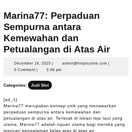
Marina77: Perpaduan
Sempurna antara
Kemewahan dan
Petualangan di Atas Air
December
admin@hisp
December 16, 2025
|
admin@hispinzone.com
|
16,
0 Comment
|
5:06 pm
2025
Categories:
Judi Slot
[ad_1]
Marina77 merupakan konsep unik yang menawarkan
perpaduan sempurna antara kemewahan dan
petualangan di atas air. Terletak di lokasi tepi laut yang
utama, Marina77 adalah tujuan utama bagi mereka yang
mencari pengalaman kelas atas di atas air.