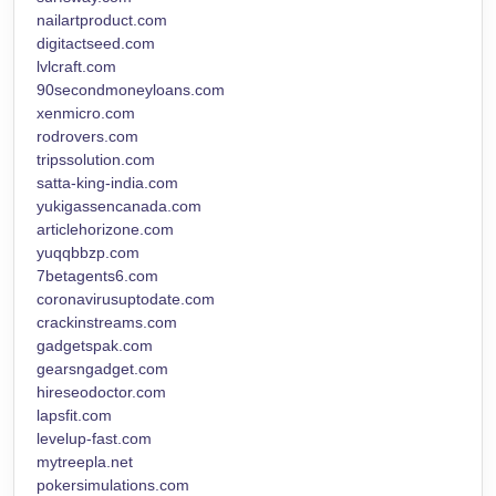
nailartproduct.com
digitactseed.com
lvlcraft.com
90secondmoneyloans.com
xenmicro.com
rodrovers.com
tripssolution.com
satta-king-india.com
yukigassencanada.com
articlehorizone.com
yuqqbbzp.com
7betagents6.com
coronavirusuptodate.com
crackinstreams.com
gadgetspak.com
gearsngadget.com
hireseodoctor.com
lapsfit.com
levelup-fast.com
mytreepla.net
pokersimulations.com