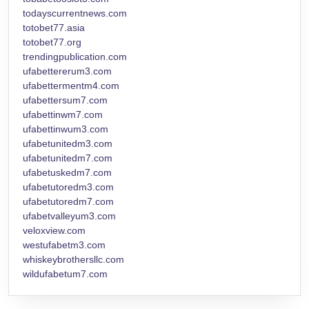
todayscurrentnews.com
totobet77.asia
totobet77.org
trendingpublication.com
ufabettererum3.com
ufabettermentm4.com
ufabettersum7.com
ufabettinwm7.com
ufabettinwum3.com
ufabetunitedm3.com
ufabetunitedm7.com
ufabetuskedm7.com
ufabetutoredm3.com
ufabetutoredm7.com
ufabetvalleyum3.com
veloxview.com
westufabetm3.com
whiskeybrothersllc.com
wildufabetum7.com