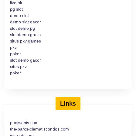
live hk
pg slot
demo slot
demo slot gacor
slot demo pg
slot demo gratis
situs pkv games
pkv
poker
slot demo gacor
situs pkv
poker
Links
punjwanis.com
the-parcs-clematiscondos.com
jusu-gb.com