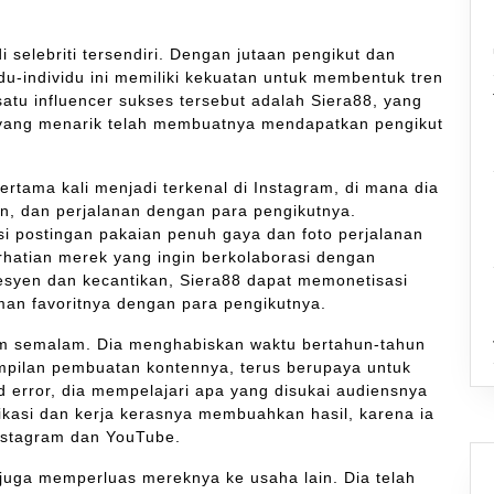
i selebriti tersendiri. Dengan jutaan pengikut dan
u-individu ini memiliki kekuatan untuk membentuk tren
tu influencer sukses tersebut adalah Siera88, yang
 yang menarik telah membuatnya mendapatkan pengikut
ertama kali menjadi terkenal di Instagram, di mana dia
an, dan perjalanan dengan para pengikutnya.
i postingan pakaian penuh gaya dan foto perjalanan
hatian merek yang ingin berkolaborasi dengan
fesyen dan kecantikan, Siera88 dapat memonetisasi
man favoritnya dengan para pengikutnya.
am semalam. Dia menghabiskan waktu bertahun-tahun
ilan pembuatan kontennya, terus berupaya untuk
nd error, dia mempelajari apa yang disukai audiensnya
ikasi dan kerja kerasnya membuahkan hasil, karena ia
 Instagram dan YouTube.
 juga memperluas mereknya ke usaha lain. Dia telah