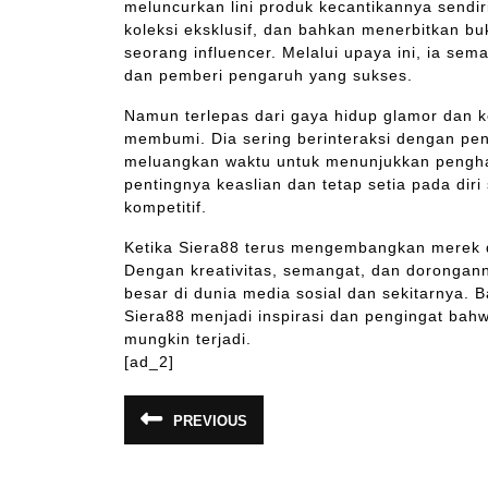
meluncurkan lini produk kecantikannya sendi
koleksi eksklusif, dan bahkan menerbitkan b
seorang influencer. Melalui upaya ini, ia s
dan pemberi pengaruh yang sukses.
Namun terlepas dari gaya hidup glamor dan k
membumi. Dia sering berinteraksi dengan pe
meluangkan waktu untuk menunjukkan pengh
pentingnya keaslian dan tetap setia pada diri
kompetitif.
Ketika Siera88 terus mengembangkan merek d
Dengan kreativitas, semangat, dan dorongann
besar di dunia media sosial dan sekitarnya. B
Siera88 menjadi inspirasi dan pengingat bah
mungkin terjadi.
[ad_2]
Post
PREVIOUS
Previous
navigation
post: