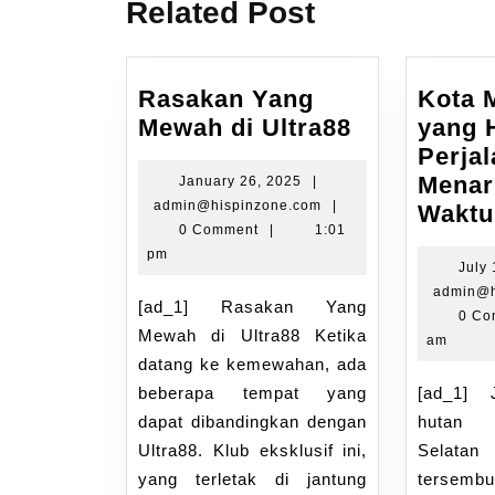
Related Post
Rasakan Yang
Kota 
Rasakan
Mewah di Ultra88
yang 
Yang
Perja
Mewah
Menar
January
January 26, 2025
|
26,
admin@hispinzone.com
admin@hispinzone.com
|
di
Waktu
2025
0 Comment
|
1:01
Ultra88
pm
July
admin@h
[ad_1] Rasakan Yang
0 Co
Mewah di Ultra88 Ketika
am
datang ke kemewahan, ada
beberapa tempat yang
[ad_1] Jauh di jantung
dapat dibandingkan dengan
hutan 
Ultra88. Klub eksklusif ini,
Selatan 
yang terletak di jantung
tersemb