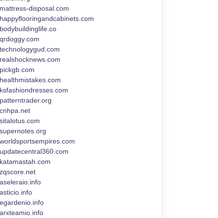
mattress-disposal.com
happyflooringandcabinets.com
bodybuildinglife.co
qrdoggy.com
technologygud.com
realshocknews.com
pickgb.com
healthmistakes.com
ksfashiondresses.com
patterntrader.org
cnhpa.net
sitalotus.com
supernotes.org
worldsportsempires.com
updatecentral360.com
katamastah.com
zqscore.net
aseleraio.info
asticio.info
egardenio.info
arxteamio.info