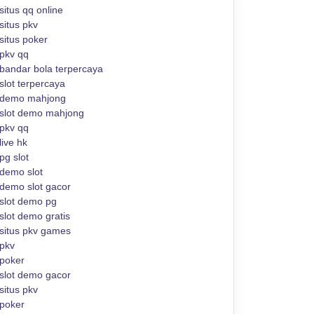
situs qq online
situs pkv
situs poker
pkv qq
bandar bola terpercaya
slot terpercaya
demo mahjong
slot demo mahjong
pkv qq
live hk
pg slot
demo slot
demo slot gacor
slot demo pg
slot demo gratis
situs pkv games
pkv
poker
slot demo gacor
situs pkv
poker