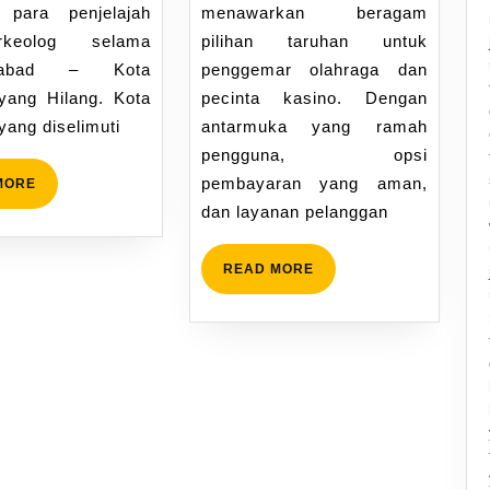
Online
 para penjelajah
menawarkan beragam
keolog selama
pilihan taruhan untuk
d-abad – Kota
penggemar olahraga dan
ang Hilang. Kota
pecinta kasino. Dengan
 yang diselimuti
antarmuka yang ramah
pengguna, opsi
pembayaran yang aman,
READ
MORE
MORE
dan layanan pelanggan
READ
READ MORE
MORE