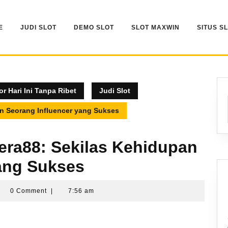
E
JUDI SLOT
DEMO SLOT
SLOT MAXWIN
SITUS S
r Hari Ini Tanpa Ribet
Judi Slot
an Seorang Influencer yang Sukses
iera88: Sekilas Kehidupan
ang Sukses
dmin@hispinzone.com
0 Comment
|
7:56 am