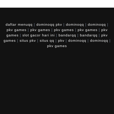
daftar menuqq
|
dominoqq pkv
|
dominoqq
|
dominoqq
|
pkv games
|
pkv games
|
pkv games
|
pkv games
|
pkv
games
|
slot gacor hari ini
|
bandarqq
|
bandarqq
|
pkv
games
|
situs pkv
|
situs qq
|
pkv
|
dominoqq
|
dominoqq
|
pkv games