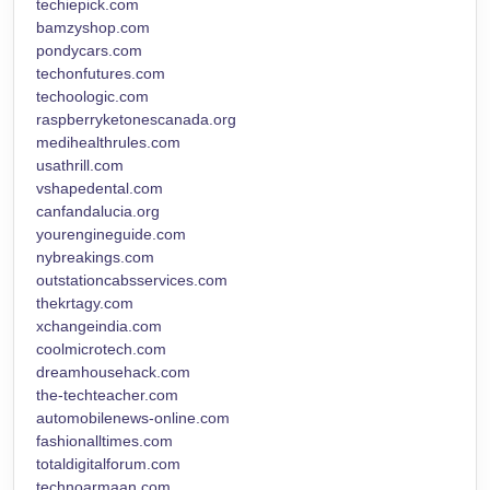
techiepick.com
bamzyshop.com
pondycars.com
techonfutures.com
techoologic.com
raspberryketonescanada.org
medihealthrules.com
usathrill.com
vshapedental.com
canfandalucia.org
yourengineguide.com
nybreakings.com
outstationcabsservices.com
thekrtagy.com
xchangeindia.com
coolmicrotech.com
dreamhousehack.com
the-techteacher.com
automobilenews-online.com
fashionalltimes.com
totaldigitalforum.com
technoarmaan.com