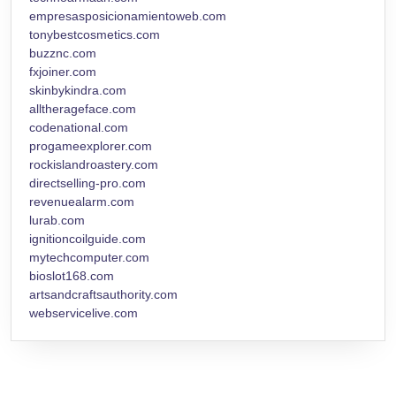
empresasposicionamientoweb.com
tonybestcosmetics.com
buzznc.com
fxjoiner.com
skinbykindra.com
alltherageface.com
codenational.com
progameexplorer.com
rockislandroastery.com
directselling-pro.com
revenuealarm.com
lurab.com
ignitioncoilguide.com
mytechcomputer.com
bioslot168.com
artsandcraftsauthority.com
webservicelive.com