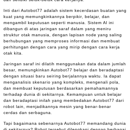
Inti dari Autobot77 adalah sistem kecerdasan buatan yang
kuat yang memungkinkannya berpikir, belajar, dan
mengambil keputusan seperti manusia. Sistem AI ini
dibangun di atas jaringan saraf dalam yang meniru
struktur otak manusia, dengan lapisan node yang saling
berhubungan yang memproses informasi dan membuat
perhitungan dengan cara yang mirip dengan cara kerja
otak kita.
Jaringan saraf ini dilatih menggunakan data dalam jumlah
besar, memungkinkan Autobot77 belajar dan beradaptasi
dengan situasi baru seiring berjalannya waktu. Ia dapat
menganalisis skenario yang kompleks, mengenali pola,
dan membuat keputusan berdasarkan pemahamannya
terhadap dunia di sekitarnya. Kemampuan untuk belajar
dan beradaptasi inilah yang membedakan Autobot77 dari
robot lain, menjadikannya mesin yang benar-benar
cerdas dan serbaguna.
Tapi bagaimana sebenarnya Autobot77 memandang dunia
di sekitarnya? Robot tersebut dilengkapi dengan berbagai