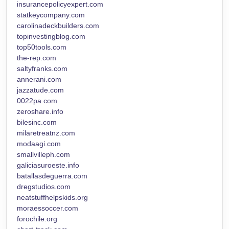
insurancepolicyexpert.com
statkeycompany.com
carolinadeckbuilders.com
topinvestingblog.com
top50tools.com
the-rep.com
saltyfranks.com
annerani.com
jazzatude.com
0022pa.com
zeroshare.info
bilesinc.com
milaretreatnz.com
modaagi.com
smallvilleph.com
galiciasuroeste.info
batallasdeguerra.com
dregstudios.com
neatstuffhelpskids.org
moraessoccer.com
forochile.org