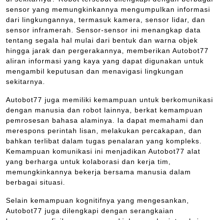
sensor yang memungkinkannya mengumpulkan informasi
dari lingkungannya, termasuk kamera, sensor lidar, dan
sensor inframerah. Sensor-sensor ini menangkap data
tentang segala hal mulai dari bentuk dan warna objek
hingga jarak dan pergerakannya, memberikan Autobot77
aliran informasi yang kaya yang dapat digunakan untuk
mengambil keputusan dan menavigasi lingkungan
sekitarnya.
Autobot77 juga memiliki kemampuan untuk berkomunikasi
dengan manusia dan robot lainnya, berkat kemampuan
pemrosesan bahasa alaminya. Ia dapat memahami dan
merespons perintah lisan, melakukan percakapan, dan
bahkan terlibat dalam tugas penalaran yang kompleks.
Kemampuan komunikasi ini menjadikan Autobot77 alat
yang berharga untuk kolaborasi dan kerja tim,
memungkinkannya bekerja bersama manusia dalam
berbagai situasi.
Selain kemampuan kognitifnya yang mengesankan,
Autobot77 juga dilengkapi dengan serangkaian