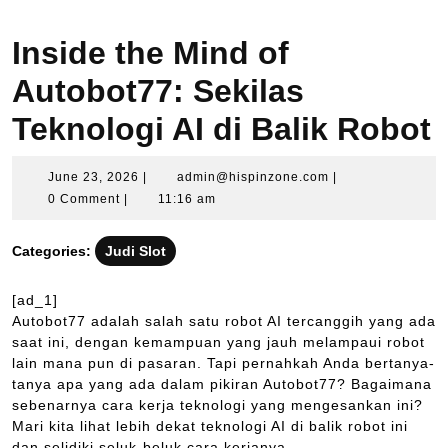
Inside the Mind of
Autobot77: Sekilas
Teknologi AI di Balik Robot
June
admin@hispinzon
June 23, 2026
|
admin@hispinzone.com
|
23,
0 Comment
|
11:16 am
2026
Categories:
Judi Slot
[ad_1]
Autobot77 adalah salah satu robot AI tercanggih yang ada
saat ini, dengan kemampuan yang jauh melampaui robot
lain mana pun di pasaran. Tapi pernahkah Anda bertanya-
tanya apa yang ada dalam pikiran Autobot77? Bagaimana
sebenarnya cara kerja teknologi yang mengesankan ini?
Mari kita lihat lebih dekat teknologi AI di balik robot ini
dan selidiki seluk-beluk cara kerjanya.