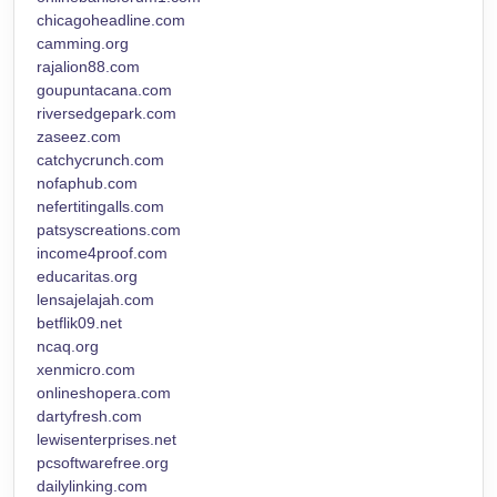
chicagoheadline.com
camming.org
rajalion88.com
goupuntacana.com
riversedgepark.com
zaseez.com
catchycrunch.com
nofaphub.com
nefertitingalls.com
patsyscreations.com
income4proof.com
educaritas.org
lensajelajah.com
betflik09.net
ncaq.org
xenmicro.com
onlineshopera.com
dartyfresh.com
lewisenterprises.net
pcsoftwarefree.org
dailylinking.com