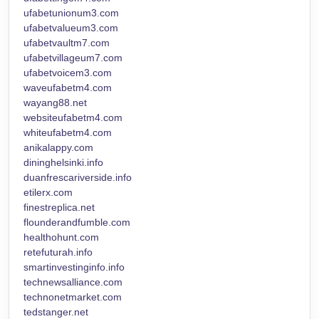
ufabetunionum3.com
ufabetvalueum3.com
ufabetvaultm7.com
ufabetvillageum7.com
ufabetvoicem3.com
waveufabetm4.com
wayang88.net
websiteufabetm4.com
whiteufabetm4.com
anikalappy.com
dininghelsinki.info
duanfrescariverside.info
etilerx.com
finestreplica.net
flounderandfumble.com
healthohunt.com
retefuturah.info
smartinvestinginfo.info
technewsalliance.com
technonetmarket.com
tedstanger.net