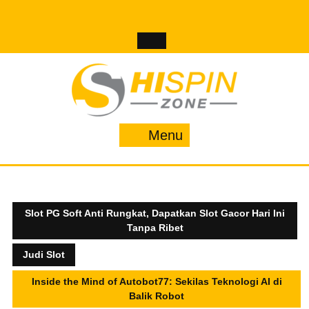
Skip
to
content
Menu
Menu
Slot PG Soft Anti Rungkat, Dapatkan Slot Gacor Hari Ini
Tanpa Ribet
Judi Slot
Inside the Mind of Autobot77: Sekilas Teknologi AI di
Balik Robot