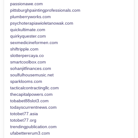
passionawe.com
pittsburghpaintingprofessionals.com
plumberryworks.com
psychoterapiawioletanowak.com
quickultimate.com
quirkyquester.com
sexmedicineformen.com
shiftripple.com
slotterpercaya.co
smartcoolbox.com
sohanjitfinances.com
soulfulhousemusic.net
sparklooms.com
tacticalcontractingllc.com
thecapitalpowers.com
tobabet88slot3.com
todayscurrentnews.com
totobet77.asia
totobet77.org
trendingpublication.com
ufabettererum3.com