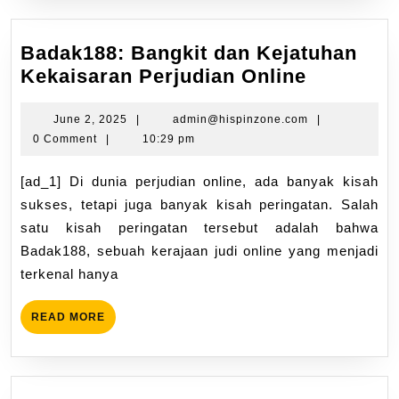
Badak188: Bangkit dan Kejatuhan
Badak188
Kekaisaran Perjudian Online
Bangkit
dan
June
admin@hispin
June 2, 2025
|
admin@hispinzone.com
|
2,
0 Comment
|
10:29 pm
Kejatuha
2025
Kekaisar
[ad_1] Di dunia perjudian online, ada banyak kisah
Perjudia
sukses, tetapi juga banyak kisah peringatan. Salah
Online
satu kisah peringatan tersebut adalah bahwa
Badak188, sebuah kerajaan judi online yang menjadi
terkenal hanya
READ
READ MORE
MORE