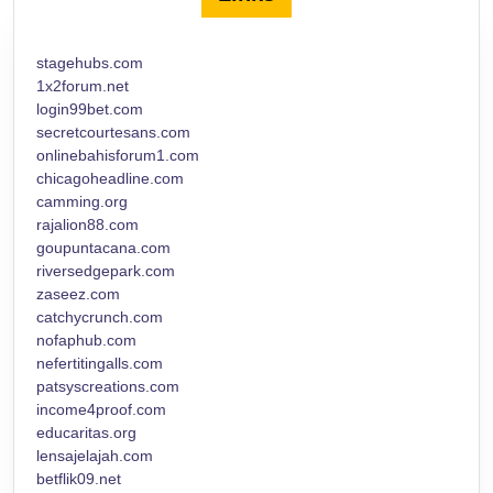
stagehubs.com
1x2forum.net
login99bet.com
secretcourtesans.com
onlinebahisforum1.com
chicagoheadline.com
camming.org
rajalion88.com
goupuntacana.com
riversedgepark.com
zaseez.com
catchycrunch.com
nofaphub.com
nefertitingalls.com
patsyscreations.com
income4proof.com
educaritas.org
lensajelajah.com
betflik09.net