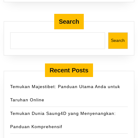
Search
Search
Recent Posts
Temukan Majestibet: Panduan Utama Anda untuk
Taruhan Online
Temukan Dunia Saung4D yang Menyenangkan:
Panduan Komprehensif