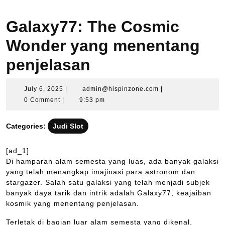
Galaxy77: The Cosmic
Wonder yang menentang
penjelasan
July
admin@hispinzone
July 6, 2025
|
admin@hispinzone.com
|
6,
0 Comment
|
9:53 pm
2025
Categories:
Judi Slot
[ad_1]
Di hamparan alam semesta yang luas, ada banyak galaksi
yang telah menangkap imajinasi para astronom dan
stargazer. Salah satu galaksi yang telah menjadi subjek
banyak daya tarik dan intrik adalah Galaxy77, keajaiban
kosmik yang menentang penjelasan.
Terletak di bagian luar alam semesta yang dikenal,