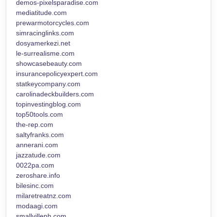
demos-pixelsparadise.com
mediatitude.com
prewarmotorcycles.com
simracinglinks.com
dosyamerkezi.net
le-surrealisme.com
showcasebeauty.com
insurancepolicyexpert.com
statkeycompany.com
carolinadeckbuilders.com
topinvestingblog.com
top50tools.com
the-rep.com
saltyfranks.com
annerani.com
jazzatude.com
0022pa.com
zeroshare.info
bilesinc.com
milaretreatnz.com
modaagi.com
smallvilleph.com