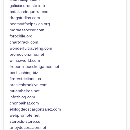
galiciasuroeste.info
batallasdeguerra.com
dregstudios.com
neatstuffhelpskids.org
moraessoccer.com
forochile.org
chart-track.com
wonderfultraveling.com
promocioname.net
wimaxworld.com
freeonlinecricketgames.net
bestcashing.biz
firerestrictions.us
archiesbrooklyn.com
muambeiros.net
infozblog.com
chonbaihat.com
elblogdeoscargonzalez.com
webpromote.net
steroids-store.co
arteydecoracion.net