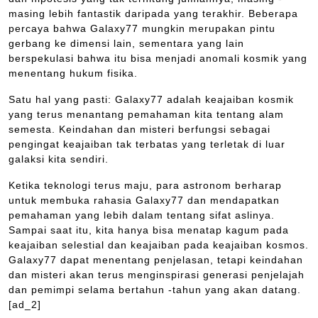
masing lebih fantastik daripada yang terakhir. Beberapa
percaya bahwa Galaxy77 mungkin merupakan pintu
gerbang ke dimensi lain, sementara yang lain
berspekulasi bahwa itu bisa menjadi anomali kosmik yang
menentang hukum fisika.
Satu hal yang pasti: Galaxy77 adalah keajaiban kosmik
yang terus menantang pemahaman kita tentang alam
semesta. Keindahan dan misteri berfungsi sebagai
pengingat keajaiban tak terbatas yang terletak di luar
galaksi kita sendiri.
Ketika teknologi terus maju, para astronom berharap
untuk membuka rahasia Galaxy77 dan mendapatkan
pemahaman yang lebih dalam tentang sifat aslinya.
Sampai saat itu, kita hanya bisa menatap kagum pada
keajaiban selestial dan keajaiban pada keajaiban kosmos.
Galaxy77 dapat menentang penjelasan, tetapi keindahan
dan misteri akan terus menginspirasi generasi penjelajah
dan pemimpi selama bertahun -tahun yang akan datang.
[ad_2]