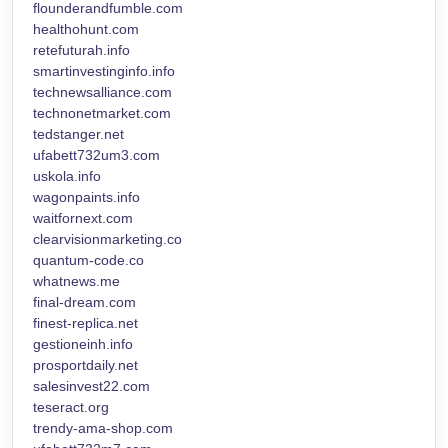
flounderandfumble.com
healthohunt.com
retefuturah.info
smartinvestinginfo.info
technewsalliance.com
technonetmarket.com
tedstanger.net
ufabett732um3.com
uskola.info
wagonpaints.info
waitfornext.com
clearvisionmarketing.co
quantum-code.co
whatnews.me
final-dream.com
finest-replica.net
gestioneinh.info
prosportdaily.net
salesinvest22.com
teseract.org
trendy-ama-shop.com