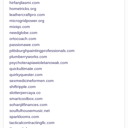
hirfanjilasmi.com
hometricks.org
leathercraftpro.com
microgridpower.org
mixiqo.com
needglobe.com
ortocoach.com
passionawe.com
pittsburghpaintingprofessionals.com
plumberryworks.com
psychoterapiawioletanowak.com
quickultimate.com
quirkyquester.com
sexmedicineformen.com
shiftripple.com
slotterpercaya.co
smartcoolbox.com
sohanjitfinances.com
soulfulhousemusic.net
sparklooms.com
tacticalcontractingllc.com