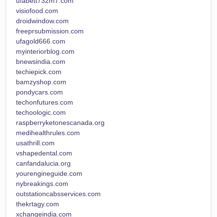
ufabett732m7.com
visiofood.com
droidwindow.com
freeprsubmission.com
ufagold666.com
myinteriorblog.com
bnewsindia.com
techiepick.com
bamzyshop.com
pondycars.com
techonfutures.com
techoologic.com
raspberryketonescanada.org
medihealthrules.com
usathrill.com
vshapedental.com
canfandalucia.org
yourengineguide.com
nybreakings.com
outstationcabsservices.com
thekrtagy.com
xchangeindia.com