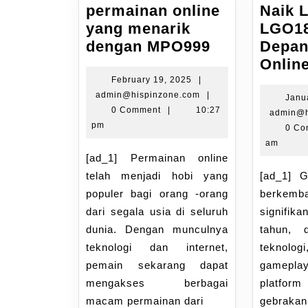
permainan online
Naik 
yang menarik
LGO18
Temukan
dengan MPO999
Depa
dunia
Onlin
permainan
February
February 19, 2025
|
19,
admin@hispinzone.com
admin@hispinzone.com
|
online
Janu
2025
0 Comment
|
10:27
admin@h
yang
pm
0 Co
menarik
am
dengan
[ad_1] Permainan online
MPO999
telah menjadi hobi yang
[ad_1] Game online telah
populer bagi orang -orang
berke
dari segala usia di seluruh
signifika
dunia. Dengan munculnya
tahun, 
teknologi dan internet,
teknolo
pemain sekarang dapat
gamepl
mengakses berbagai
platfor
macam permainan dari
gebrakan