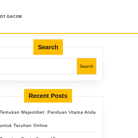
LOT GACOR
Search
Search
Recent Posts
Temukan Majestibet: Panduan Utama Anda
untuk Taruhan Online