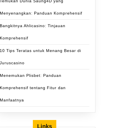
Temukan Dunia Saung4D yang
Menyenangkan: Panduan Komprehensif
Bangkitnya Ahlicasino: Tinjauan
Komprehensif
10 Tips Teratas untuk Menang Besar di
Juruscasino
Menemukan Plisbet: Panduan
Komprehensif tentang Fitur dan
Manfaatnya
Links