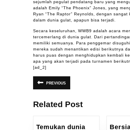
sejumlah pegulat pendatang baru yang menguk
adalah Emily “The Phoenix” Jones, yang men
Ryan “The Raptor” Reynolds, dengan sangat
dalam dunia gulat, apapun bisa terjadi.
Secara keseluruhan, WWB9 adalah acara men
tercemerlang di dunia gulat. Dari pertanding
memiliki semuanya. Para penggemar disuguhi 
mereka sudah menantikan edisi berikutnya dar
harus puas dengan menghidupkan kembali ke
apa yang akan terjadi pada turnamen berikut
[ad_2]
Post
PREVIOUS
Previous
navigation
post:
Related Post
Temukan dunia
Bersi