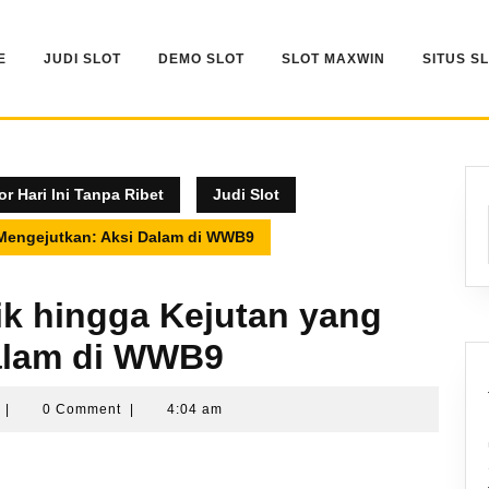
E
JUDI SLOT
DEMO SLOT
SLOT MAXWIN
SITUS S
r Hari Ini Tanpa Ribet
Judi Slot
 Mengejutkan: Aksi Dalam di WWB9
ik hingga Kejutan yang
alam di WWB9
admin@hispinzone.com
m
|
0 Comment
|
4:04 am