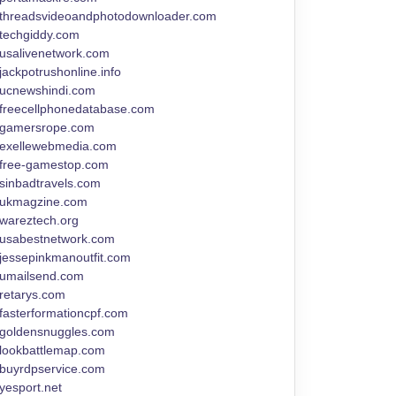
threadsvideoandphotodownloader.com
techgiddy.com
usalivenetwork.com
jackpotrushonline.info
ucnewshindi.com
freecellphonedatabase.com
gamersrope.com
exellewebmedia.com
free-gamestop.com
sinbadtravels.com
ukmagzine.com
wareztech.org
usabestnetwork.com
jessepinkmanoutfit.com
umailsend.com
retarys.com
fasterformationcpf.com
goldensnuggles.com
lookbattlemap.com
buyrdpservice.com
yesport.net