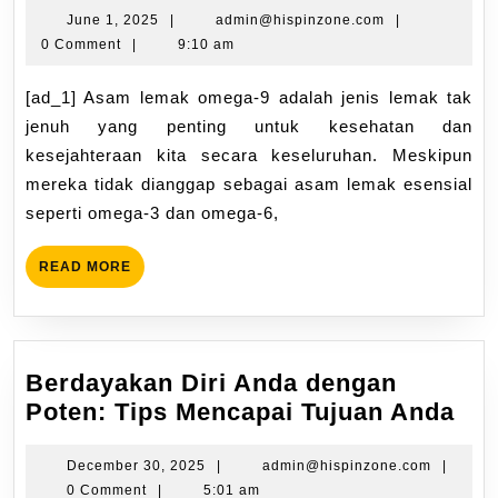
lemak
June
admin@hispin
June 1, 2025
|
admin@hispinzone.com
|
1,
0 Comment
|
9:10 am
omega-
2025
9:
[ad_1] Asam lemak omega-9 adalah jenis lemak tak
apa
jenuh yang penting untuk kesehatan dan
yang
kesejahteraan kita secara keseluruhan. Meskipun
perlu
mereka tidak dianggap sebagai asam lemak esensial
Anda
seperti omega-3 dan omega-6,
ketahui
READ
READ MORE
MORE
Berdayakan Diri Anda dengan
Ber
Poten: Tips Mencapai Tujuan Anda
Dir
An
December
admin@h
December 30, 2025
|
admin@hispinzone.com
|
30,
0 Comment
|
5:01 am
de