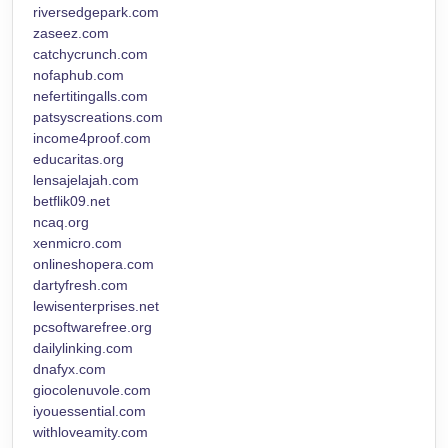
riversedgepark.com
zaseez.com
catchycrunch.com
nofaphub.com
nefertitingalls.com
patsyscreations.com
income4proof.com
educaritas.org
lensajelajah.com
betflik09.net
ncaq.org
xenmicro.com
onlineshopera.com
dartyfresh.com
lewisenterprises.net
pcsoftwarefree.org
dailylinking.com
dnafyx.com
giocolenuvole.com
iyouessential.com
withloveamity.com