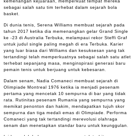
kemenangan kejuaraan, memperkuat tempat mereka
sebagai salah satu tim terhebat dalam sejarah bola
basket.
Di dunia tenis, Serena Williams membuat sejarah pada
tahun 2017 ketika dia memenangkan gelar Grand Single
ke -23 di Australia Terbuka, melampaui rekor Steffi Graf
untuk judul single paling megah di era Terbuka. Karier
yang luar biasa dari Williams dan kesuksesan yang tak
tertandingi telah memperkuatnya sebagai salah satu atlet
terhebat sepanjang masa, menginspirasi generasi baru
pemain tenis untuk berjuang untuk kebesaran.
Dalam senam, Nadia Comaneci membuat sejarah di
Olimpiade Montreal 1976 ketika ia menjadi pesenam
pertama yang mencetak 10 sempurna di bar yang tidak
rata. Rutinitas pesenam Rumania yang sempurna yang
memikat penonton dan hakim, mendapatkan tujuh skor
sempurna dan tiga medali emas di Olimpiade. Performa
Comaneci yang tak tertandingi merevolusi olahraga
senam dan menetapkan standar baru untuk keunggulan.