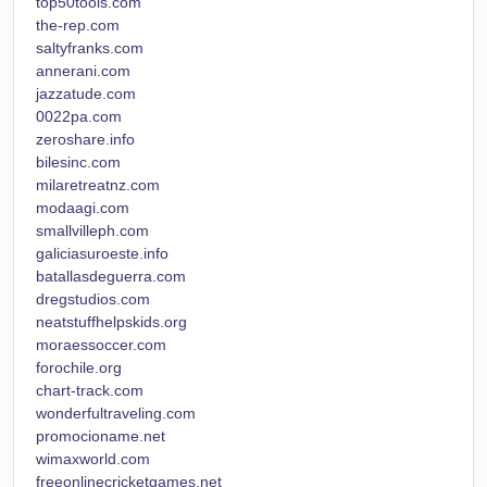
top50tools.com
the-rep.com
saltyfranks.com
annerani.com
jazzatude.com
0022pa.com
zeroshare.info
bilesinc.com
milaretreatnz.com
modaagi.com
smallvilleph.com
galiciasuroeste.info
batallasdeguerra.com
dregstudios.com
neatstuffhelpskids.org
moraessoccer.com
forochile.org
chart-track.com
wonderfultraveling.com
promocioname.net
wimaxworld.com
freeonlinecricketgames.net