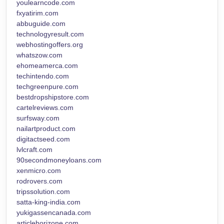
youlearncode.com
fxyatirim.com
abbuguide.com
technologyresult.com
webhostingoffers.org
whatszow.com
ehomeamerca.com
techintendo.com
techgreenpure.com
bestdropshipstore.com
cartelreviews.com
surfsway.com
nailartproduct.com
digitactseed.com
lvlcraft.com
90secondmoneyloans.com
xenmicro.com
rodrovers.com
tripssolution.com
satta-king-india.com
yukigassencanada.com
articlehorizone.com