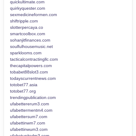
quickultimate.com
quirkyquester.com
sexmedicineformen.com
shiftripple.com
slotterpercaya.co
smartcoolbox.com
sohanjitfinances.com
soulfulhousemusic.net
sparklooms.com
tacticalcontractingllc.com
thecapitalpowers.com
tobabet88slot3.com
todayscurrentnews.com
totobet77.asia
totobet77.org
trendingpublication.com
ufabettererum3.com
ufabettermentm4.com
ufabettersum7.com
ufabettinwm7.com
ufabettinwum3.com
ufabetunitedm3.com