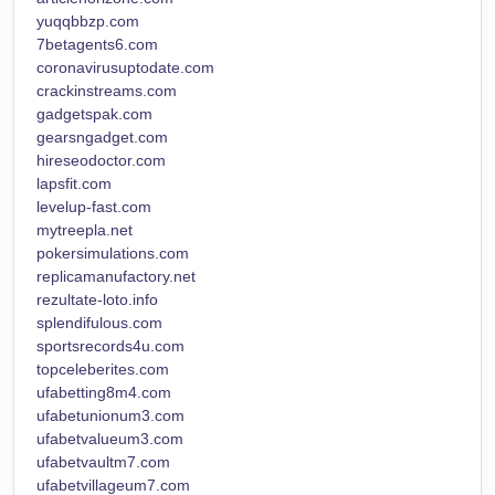
yuqqbbzp.com
7betagents6.com
coronavirusuptodate.com
crackinstreams.com
gadgetspak.com
gearsngadget.com
hireseodoctor.com
lapsfit.com
levelup-fast.com
mytreepla.net
pokersimulations.com
replicamanufactory.net
rezultate-loto.info
splendifulous.com
sportsrecords4u.com
topceleberites.com
ufabetting8m4.com
ufabetunionum3.com
ufabetvalueum3.com
ufabetvaultm7.com
ufabetvillageum7.com