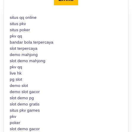
situs qq online
situs pkv
situs poker
pkv qq
bandar bola terpercaya
slot terpercaya
demo mahjong
slot demo mahjong
pkv qq
live hk
pg slot
demo slot
demo slot gacor
slot demo pg
slot demo gratis
situs pkv games
pkv
poker
slot demo gacor