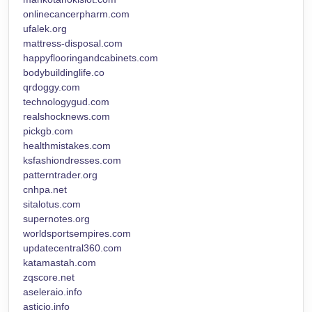
onlinecancerpharm.com
ufalek.org
mattress-disposal.com
happyflooringandcabinets.com
bodybuildinglife.co
qrdoggy.com
technologygud.com
realshocknews.com
pickgb.com
healthmistakes.com
ksfashiondresses.com
patterntrader.org
cnhpa.net
sitalotus.com
supernotes.org
worldsportsempires.com
updatecentral360.com
katamastah.com
zqscore.net
aseleraio.info
asticio.info