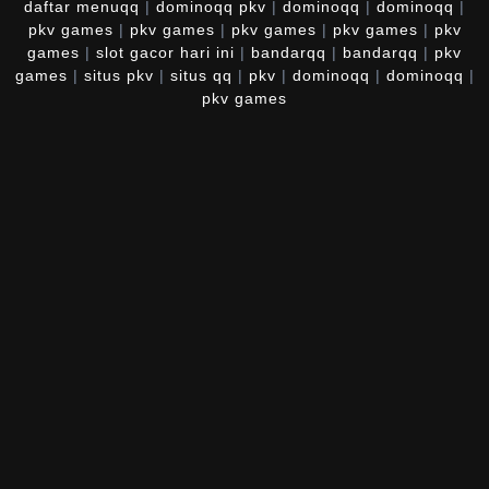
daftar menuqq
|
dominoqq pkv
|
dominoqq
|
dominoqq
|
pkv games
|
pkv games
|
pkv games
|
pkv games
|
pkv
games
|
slot gacor hari ini
|
bandarqq
|
bandarqq
|
pkv
games
|
situs pkv
|
situs qq
|
pkv
|
dominoqq
|
dominoqq
|
pkv games