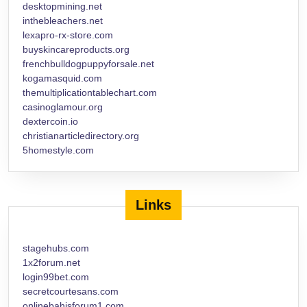
desktopmining.net
inthebleachers.net
lexapro-rx-store.com
buyskincareproducts.org
frenchbulldogpuppyforsale.net
kogamasquid.com
themultiplicationtablechart.com
casinoglamour.org
dextercoin.io
christianarticledirectory.org
5homestyle.com
Links
stagehubs.com
1x2forum.net
login99bet.com
secretcourtesans.com
onlinebahisforum1.com