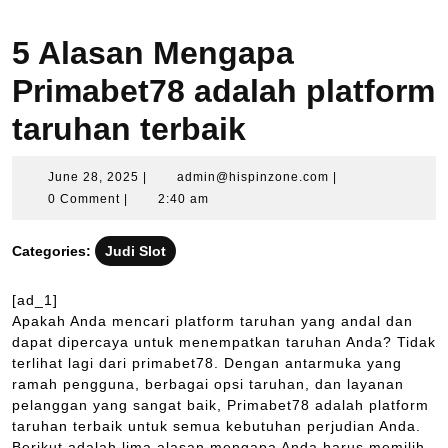
5 Alasan Mengapa
Primabet78 adalah platform
taruhan terbaik
June
admin@hispinzon
June 28, 2025
|
admin@hispinzone.com
|
28,
0 Comment
|
2:40 am
2025
Categories:
Judi Slot
[ad_1]
Apakah Anda mencari platform taruhan yang andal dan
dapat dipercaya untuk menempatkan taruhan Anda? Tidak
terlihat lagi dari primabet78. Dengan antarmuka yang
ramah pengguna, berbagai opsi taruhan, dan layanan
pelanggan yang sangat baik, Primabet78 adalah platform
taruhan terbaik untuk semua kebutuhan perjudian Anda.
Berikut adalah lima alasan mengapa Anda harus memilih