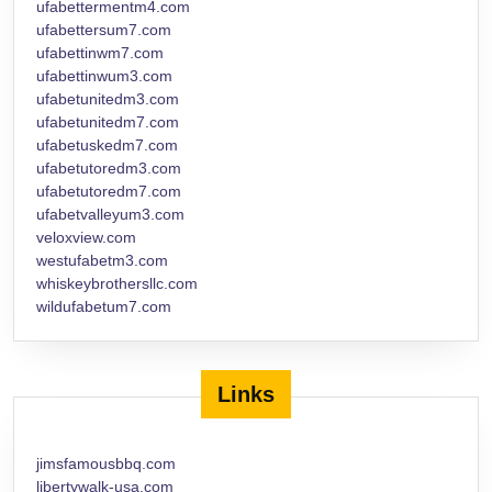
ufabettermentm4.com
ufabettersum7.com
ufabettinwm7.com
ufabettinwum3.com
ufabetunitedm3.com
ufabetunitedm7.com
ufabetuskedm7.com
ufabetutoredm3.com
ufabetutoredm7.com
ufabetvalleyum3.com
veloxview.com
westufabetm3.com
whiskeybrothersllc.com
wildufabetum7.com
Links
jimsfamousbbq.com
libertywalk-usa.com