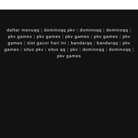
daftar menuqq
|
dominoqq pkv
|
dominoqq
|
dominoqq
|
pkv games
|
pkv games
|
pkv games
|
pkv games
|
pkv
games
|
slot gacor hari ini
|
bandarqq
|
bandarqq
|
pkv
games
|
situs pkv
|
situs qq
|
pkv
|
dominoqq
|
dominoqq
|
pkv games