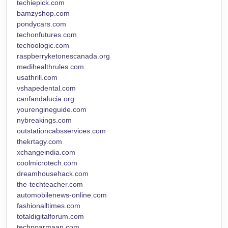
techiepick.com
bamzyshop.com
pondycars.com
techonfutures.com
techoologic.com
raspberryketonescanada.org
medihealthrules.com
usathrill.com
vshapedental.com
canfandalucia.org
yourengineguide.com
nybreakings.com
outstationcabsservices.com
thekrtagy.com
xchangeindia.com
coolmicrotech.com
dreamhousehack.com
the-techteacher.com
automobilenews-online.com
fashionalltimes.com
totaldigitalforum.com
technoarmaan.com