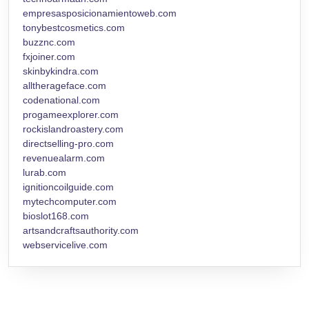
empresasposicionamientoweb.com
tonybestcosmetics.com
buzznc.com
fxjoiner.com
skinbykindra.com
alltherageface.com
codenational.com
progameexplorer.com
rockislandroastery.com
directselling-pro.com
revenuealarm.com
lurab.com
ignitioncoilguide.com
mytechcomputer.com
bioslot168.com
artsandcraftsauthority.com
webservicelive.com